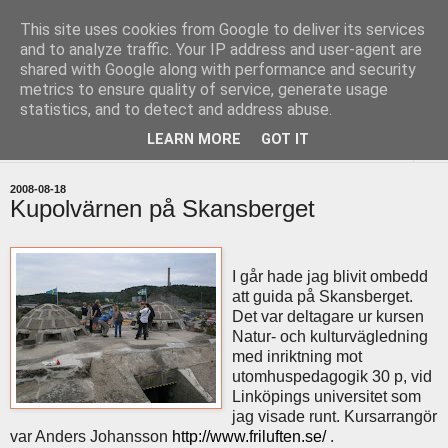
This site uses cookies from Google to deliver its services
uddevallabloggen.se
and to analyze traffic. Your IP address and user-agent are
shared with Google along with performance and security
metrics to ensure quality of service, generate usage
med stort och smått från Uddevallas horisont
statistics, and to detect and address abuse.
LEARN MORE
GOT IT
▼
2008-08-18
Kupolvärnen på Skansberget
I går hade jag blivit ombedd
att guida på Skansberget.
Det var deltagare ur kursen
Natur- och kulturvägledning
med inriktning mot
utomhuspedagogik 30 p, vid
Linköpings universitet som
jag visade runt. Kursarrangör
var Anders Johansson
http://www.friluften.se/
.