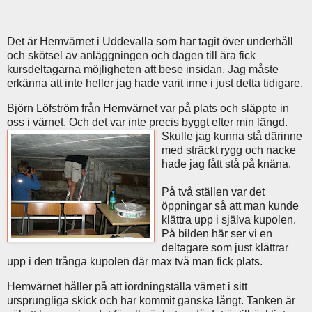
Det är Hemvärnet i Uddevalla som har tagit över underhåll
och skötsel av anläggningen och dagen till ära fick
kursdeltagarna möjligheten att bese insidan. Jag måste
erkänna att inte heller jag hade varit inne i just detta tidigare.
Björn Löfström från Hemvärnet var på plats och släppte in
oss i värnet. Och det var inte precis
byggt efter min längd.
Skulle jag kunna stå därinne
med sträckt rygg och nacke
hade jag fått stå på knäna.
På två ställen var det
öppningar så att man kunde
klättra upp i själva kupolen.
På bilden här ser vi en
deltagare som just klättrar
upp i den trånga kupolen där max två man fick plats.
Hemvärnet håller på att iordningställa värnet i sitt
ursprungliga skick och har kommit ganska långt. Tanken är