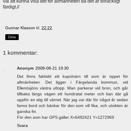
väl att kunna visa det för allmänheten då det är tillräckligt
färdigt.//
Gunnar Klasson
kl.
22:22
Dela
1 kommentar:
Anonym
2008-08-21 19:30
Det finns faktiskt ett kupolvärn till som är öppet för
allmänheten. Det ligger i Färgelanda kommun, vid
Ellenösjöns västra utlopp. Man parkerar vid bron, och går
tillbaka längs vägen ett hundratal meter och kan där gå
uppför en stig till värnet. När jag var där för något år sedan
fanns bord och bänkar för den som vill fika, och utsikten är
ganska fin.
För den som har GPS gäller X=6492421 Y=1272969
Svara