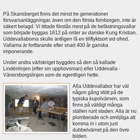
På Skansberget finns det minst tre generationer
försvarsanläggningar, även om den första fornborgen, inte är
säkert belagd. Vi tittade förstås mest på de befästningsvallar
som började byggas 1612 på order av danske Kung Kristian.
Uddevallaborna skulle äntligen få en tillflyktsort vid ofred.
Vallarna är fortfarande efter snart 400 år ganska
imponerande.
Under andra värlskriget byggdes så den så kallade
Lindénlinjen (efter sin upphovsman) eller Uddevalla -
Vänersborgslinjen som de egentligen hette.
Alla Uddevallabor har väl
någon gång stött på de
typiska kupolvärnen, som
finns på väldigt många
ställen runt staden. Alla är nu
plomberade och omöjliga att
komma in i utom just
dubbelvärnet på den övre
bilden.