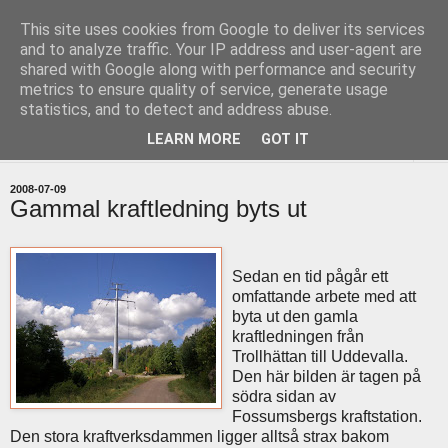
This site uses cookies from Google to deliver its services
uddevallabloggen.se
and to analyze traffic. Your IP address and user-agent are
shared with Google along with performance and security
metrics to ensure quality of service, generate usage
med stort och smått från Uddevallas horisont
statistics, and to detect and address abuse.
LEARN MORE
GOT IT
▼
2008-07-09
Gammal kraftledning byts ut
Sedan en tid pågår ett
omfattande arbete med att
byta ut den gamla
kraftledningen från
Trollhättan till Uddevalla.
Den här bilden är tagen på
södra sidan av
Fossumsbergs kraftstation.
Den stora kraftverksdammen ligger alltså strax bakom