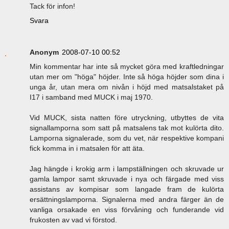
Tack för infon!
Svara
Anonym
2008-07-10 00:52
Min kommentar har inte så mycket göra med kraftledningar
utan mer om "höga" höjder. Inte så höga höjder som dina i
unga år, utan mera om nivån i höjd med matsalstaket på
I17 i samband med MUCK i maj 1970.
Vid MUCK, sista natten före utryckning, utbyttes de vita
signallamporna som satt på matsalens tak mot kulörta dito.
Lamporna signalerade, som du vet, när respektive kompani
fick komma in i matsalen för att äta.
Jag hängde i krokig arm i lampställningen och skruvade ur
gamla lampor samt skruvade i nya och färgade med viss
assistans av kompisar som langade fram de kulörta
ersättningslamporna. Signalerna med andra färger än de
vanliga orsakade en viss förvåning och funderande vid
frukosten av vad vi förstod.