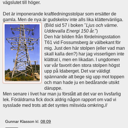
vägslutet till höger.
Det är imponerande kraftledningsstolpar som ersätter de
gamla. Men de nya är gudskelov inte alls lika klättervänliga.
(Bild sid 57 i boken "
Ljus och värme.
Uddevalla Energi 150 år."
)
Den här bilden från fördelningsstation
T61 vid Fossumsberg är välbekant för
mig. Just den här stolpen (eller vad man
skall kalla den?) har jag visserligen inte
klättrat i, men en likadan. I ungdomen
var vår favorit den stora stolpen högst
upp på Idaberget. Det var väldigt
spännande att bege sig upp mot toppen
och man hade ju en bedårande utsikt
däruppe.
Men senare i livet har man ju förstått att det var en livsfarlig
lek. Föräldrarna fick dock aldrig någon rapport om vad vi
sysslade med trots att det syntes milsvida omkring.//
Gunnar Klasson
kl.
08:09