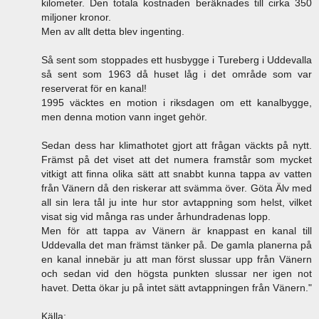
kilometer. Den totala kostnaden beräknades till cirka 350
miljoner kronor.
Men av allt detta blev ingenting.
Så sent som stoppades ett husbygge i Tureberg i Uddevalla
så sent som 1963 då huset låg i det område som var
reserverat för en kanal!
1995 väcktes en motion i riksdagen om ett kanalbygge,
men denna motion vann inget gehör.
Sedan dess har klimathotet gjort att frågan väckts på nytt.
Främst på det viset att det numera framstår som mycket
vitkigt att finna olika sätt att snabbt kunna tappa av vatten
från Vänern då den riskerar att svämma över. Göta Älv med
all sin lera tål ju inte hur stor avtappning som helst, vilket
visat sig vid många ras under århundradenas lopp.
Men för att tappa av Vänern är knappast en kanal till
Uddevalla det man främst tänker på. De gamla planerna på
en kanal innebär ju att man först slussar upp från Vänern
och sedan vid den högsta punkten slussar ner igen not
havet. Detta ökar ju på intet sätt avtappningen från Vänern."
Källa: