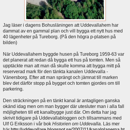
Jag läser i dagens Bohusläningen att Uddevallahem har
dammat av en gammal plan och vill bygga ett nytt hus med
40 lägenheter på Tureborg. (På den högra p-platsen på
bilden)
När Uddevallahem byggde husen på Tureborg 1959-63 var
det planerat att redan då bygga ett hus på tomten. Men så
upptäckte man att man då skulle komma att bygga mitt på
reserverad mark för den tänkta kanalen Uddevalla -
Vänersborg. Efter att man sprängt och jämnat till marken
blev det därför stopp på bygget och tomten gjordes om till
parkering.
Den sträckningen på en tänkt kanal är antagligen ganska
okänd idag men om man bygger där utesluter man i alla fall
möjligheten till ett kanalbygge just där. Om detta har jag
skrivit tidigare på Uddevallabloggen och tillsammans med
Ulf G Eriksson i vår bok
Historien om Uddevalla.
Läs mer
här
http://uddevallare.blogspot.se/2007/11/kanalplanerna.ht