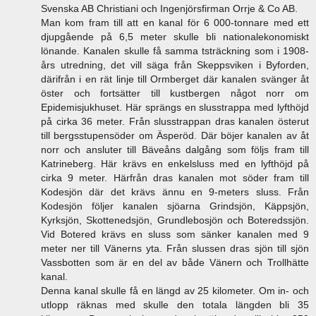
Svenska AB Christiani och Ingenjörsfirman Orrje & Co AB.
Man kom fram till att en kanal för 6 000-tonnare med ett
djupgående på 6,5 meter skulle bli nationalekonomiskt
lönande. Kanalen skulle få samma tsträckning som i 1908-
års utredning, det vill säga från Skeppsviken i Byforden,
därifrån i en rät linje till Ormberget där kanalen svänger åt
öster och fortsätter till kustbergen något norr om
Epidemisjukhuset. Här sprängs en slusstrappa med lyfthöjd
på cirka 36 meter. Från slusstrappan dras kanalen österut
till bergsstupensöder om Äsperöd. Där böjer kanalen av åt
norr och ansluter till Bäveåns dalgång som följs fram till
Katrineberg. Här krävs en enkelsluss med en lyfthöjd på
cirka 9 meter. Härfrån dras kanalen mot söder fram till
Kodesjön där det krävs ännu en 9-meters sluss. Från
Kodesjön följer kanalen sjöarna Grindsjön, Käppsjön,
Kyrksjön, Skottenedsjön, Grundlebosjön och Boteredssjön.
Vid Botered krävs en sluss som sänker kanalen med 9
meter ner till Vänerns yta. Från slussen dras sjön till sjön
Vassbotten som är en del av både Vänern och Trollhätte
kanal.
Denna kanal skulle få en längd av 25 kilometer. Om in- och
utlopp räknas med skulle den totala längden bli 35