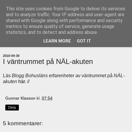
This site uses cookies from Google to deliver its services
uddevallabloggen.se
and to analyze traffic. Your IP address and user-agent are
shared with Google along with performance and security
metrics to ensure quality of service, generate usage
med stort och smått från Uddevallas horisont
statistics, and to detect and address abuse.
LEARN MORE
GOT IT
▼
2010-04-30
I väntrummet på NÄL-akuten
Läs
Blogg Bohusläns
erfarenheter av väntrummet på
NÄL-
akuten
här.
//
Gunnar Klasson
kl.
07:54
Dela
5 kommentarer: