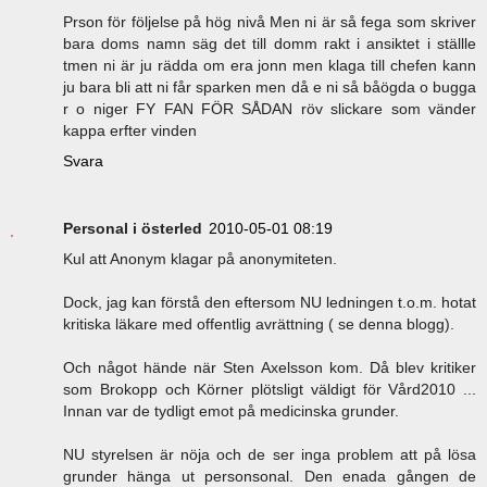
Prson för följelse på hög nivå Men ni är så fega som skriver
bara doms namn säg det till domm rakt i ansiktet i ställle
tmen ni är ju rädda om era jonn men klaga till chefen kann
ju bara bli att ni får sparken men då e ni så båögda o bugga
r o niger FY FAN FÖR SÅDAN röv slickare som vänder
kappa erfter vinden
Svara
Personal i österled
2010-05-01 08:19
Kul att Anonym klagar på anonymiteten.
Dock, jag kan förstå den eftersom NU ledningen t.o.m. hotat
kritiska läkare med offentlig avrättning ( se denna blogg).
Och något hände när Sten Axelsson kom. Då blev kritiker
som Brokopp och Körner plötsligt väldigt för Vård2010 ...
Innan var de tydligt emot på medicinska grunder.
NU styrelsen är nöja och de ser inga problem att på lösa
grunder hänga ut personsonal. Den enada gången de