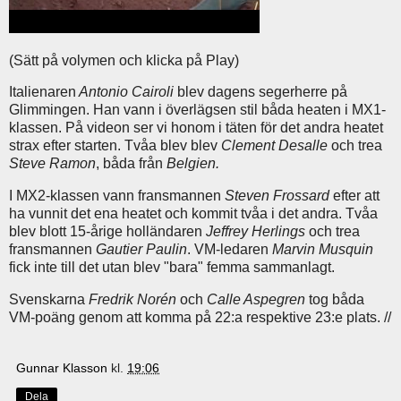
(Sätt på volymen och klicka på Play)
Italienaren
Antonio Cairoli
blev dagens segerherre på
Glimmingen. Han vann i överlägsen stil båda heaten i MX1-
klassen. På videon ser vi honom i täten för det andra heatet
strax efter starten. Tvåa blev blev
Clement Desalle
och trea
Steve Ramon
, båda från
Belgien.
I MX2-klassen vann fransmannen
Steven Frossard
efter att
ha vunnit det ena heatet och kommit tvåa i det andra. Tvåa
blev blott 15-årige holländaren
Jeffrey Herlings
och trea
fransmannen
Gautier Paulin
. VM-ledaren
Marvin Musquin
fick inte till det utan blev "bara" femma sammanlagt.
Svenskarna
Fredrik Norén
och
Calle Aspegren
tog båda
VM-poäng genom att komma på 22:a respektive 23:e plats. //
Gunnar Klasson
kl.
19:06
Dela