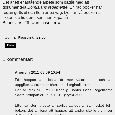
Det är ett enastående arbete som pågår med att
dokumentera
Bohusläns regemente
. En rad böcker har
redan getts ut och flera är på väg. De här två böckerna,
liksom de tidigare, kan man köpa på
Bohusläns_Försvarsmuseum.
//
Gunnar Klasson
kl.
22:35
Dela
1 kommentar:
Anonym
2011-03-09 10:54
Får hoppas att dessa är mer välarbetade och att
uppgifterna stämmer bätrre med orginalkällorna.
Det är MYCKET fel i "Konglig Bohus Läns Regemente
Södra Kompaniet 1727-1901" (tryckt 2006)
Efter så stort arbete är sorligt att det är så mycket fel i
boken, det är bara att hoppas att andra släktletare inser