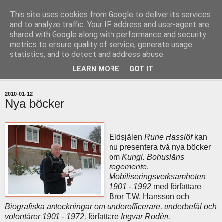
This site uses cookies from Google to deliver its services
uddevallabloggen.se
and to analyze traffic. Your IP address and user-agent are
shared with Google along with performance and security
metrics to ensure quality of service, generate usage
med stort och smått från Uddevallas horisont
statistics, and to detect and address abuse.
LEARN MORE
GOT IT
▼
2010-01-12
Nya böcker
Eldsjälen
Rune Hasslöf
kan
nu presentera två nya böcker
om
Kungl. Bohusläns
regemente
.
Mobiliseringsverksamheten
1901 - 1992
med författare
Bror T.W. Hansson och
Biografiska anteckningar om underofficerare, underbefäl och
volontärer 1901 - 1972,
författare
Ingvar Rodén.