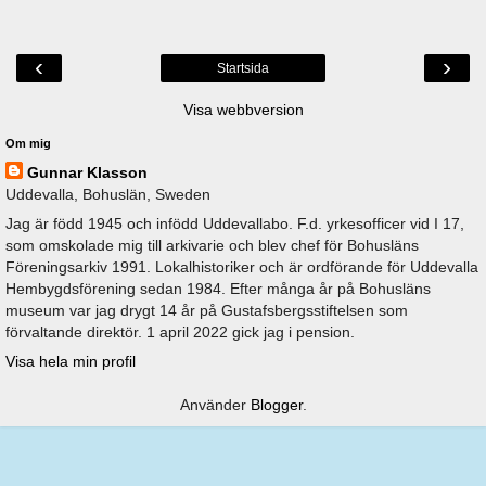
‹
›
Startsida
Visa webbversion
Om mig
Gunnar Klasson
Uddevalla, Bohuslän, Sweden
Jag är född 1945 och infödd Uddevallabo. F.d. yrkesofficer vid I 17,
som omskolade mig till arkivarie och blev chef för Bohusläns
Föreningsarkiv 1991. Lokalhistoriker och är ordförande för Uddevalla
Hembygdsförening sedan 1984. Efter många år på Bohusläns
museum var jag drygt 14 år på Gustafsbergsstiftelsen som
förvaltande direktör. 1 april 2022 gick jag i pension.
Visa hela min profil
Använder
Blogger
.