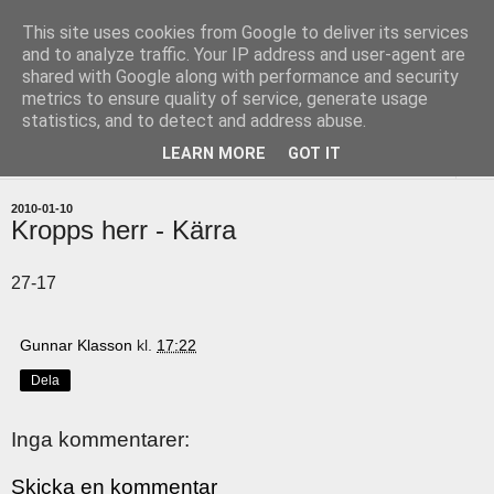
This site uses cookies from Google to deliver its services
uddevallabloggen.se
and to analyze traffic. Your IP address and user-agent are
shared with Google along with performance and security
metrics to ensure quality of service, generate usage
med stort och smått från Uddevallas horisont
statistics, and to detect and address abuse.
LEARN MORE
GOT IT
▼
2010-01-10
Kropps herr - Kärra
27-17
Gunnar Klasson
kl.
17:22
Dela
Inga kommentarer:
Skicka en kommentar