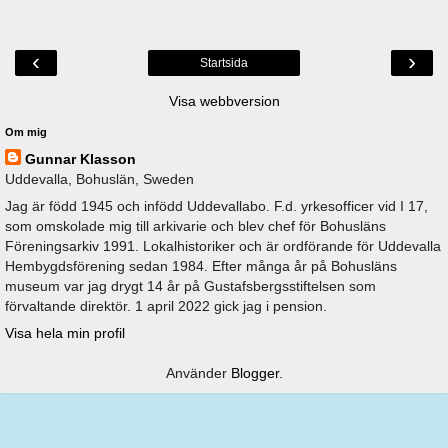
‹
›
Startsida
Visa webbversion
Om mig
Gunnar Klasson
Uddevalla, Bohuslän, Sweden
Jag är född 1945 och infödd Uddevallabo. F.d. yrkesofficer vid I 17,
som omskolade mig till arkivarie och blev chef för Bohusläns
Föreningsarkiv 1991. Lokalhistoriker och är ordförande för Uddevalla
Hembygdsförening sedan 1984. Efter många år på Bohusläns
museum var jag drygt 14 år på Gustafsbergsstiftelsen som
förvaltande direktör. 1 april 2022 gick jag i pension.
Visa hela min profil
Använder
Blogger
.