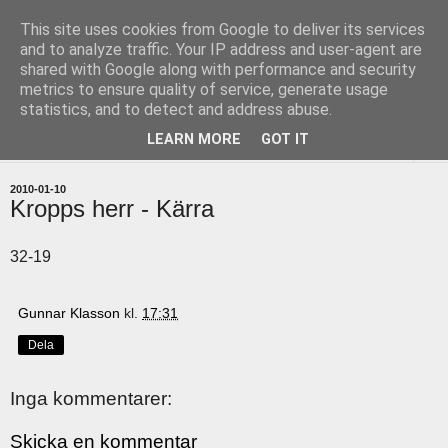
This site uses cookies from Google to deliver its services
uddevallabloggen.se
and to analyze traffic. Your IP address and user-agent are
shared with Google along with performance and security
metrics to ensure quality of service, generate usage
med stort och smått från Uddevallas horisont
statistics, and to detect and address abuse.
LEARN MORE
GOT IT
▼
2010-01-10
Kropps herr - Kärra
32-19
Gunnar Klasson
kl.
17:31
Dela
Inga kommentarer:
Skicka en kommentar