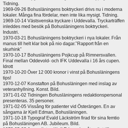
Tidning.
1969-09-26 Bohusläningens boktryckeri drivs nu i moderna
lokaler. Många fina fördelar, men inte lika mysigt. Tidning.
1969-10-14 Västsvenska tryckare i Uddevalla. Tryckarträffen
inleddes med besök på Bohusläningens boktryckeri.
Industri.
1970-03-21 Bohusläningens boktryckeri i nya lokaler. Från
manus till helt klar bok på nio dagar."Rapport från en
skurhink"
1970-10-17 Bohusläningens Pojkcup på Rimnersvallen.
Final mellan Oddevold- och IFK Uddevalla i 16 års cupen.
Idrott
1970-10-20 Över 12 000 kronor i vinst på Bohusläningens
tips!
1970-12-07 Konstafton på Bohusläningen med inslag av
veteranhyllning. Konst. Bild.
1971-01-02 Tidningen Bohusläningens redaktionspersonal
presenteras. 35 personer.
1971-02-05 Vissång för patienter vid Österängen. En av
sångarna är Kjell Edman, Bohusläningen.
1971-10-18 Typograf Evald Läckström firad för sina femtio
på Bohusläningen AB. Jubileum. Bild.