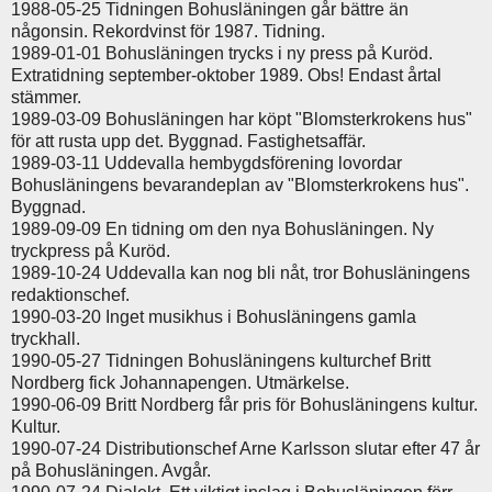
1988-05-25 Tidningen Bohusläningen går bättre än
någonsin. Rekordvinst för 1987. Tidning.
1989-01-01 Bohusläningen trycks i ny press på Kuröd.
Extratidning september-oktober 1989. Obs! Endast årtal
stämmer.
1989-03-09 Bohusläningen har köpt "Blomsterkrokens hus"
för att rusta upp det. Byggnad. Fastighetsaffär.
1989-03-11 Uddevalla hembygdsförening lovordar
Bohusläningens bevarandeplan av "Blomsterkrokens hus".
Byggnad.
1989-09-09 En tidning om den nya Bohusläningen. Ny
tryckpress på Kuröd.
1989-10-24 Uddevalla kan nog bli nåt, tror Bohusläningens
redaktionschef.
1990-03-20 Inget musikhus i Bohusläningens gamla
tryckhall.
1990-05-27 Tidningen Bohusläningens kulturchef Britt
Nordberg fick Johannapengen. Utmärkelse.
1990-06-09 Britt Nordberg får pris för Bohusläningens kultur.
Kultur.
1990-07-24 Distributionschef Arne Karlsson slutar efter 47 år
på Bohusläningen. Avgår.