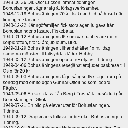
1948-06-26 Dir. Olof Ericson lämnar tidningen
Bohusläningen, ägnar sig åt förlagsverksamhet.
1948-12-18 Bohusläningen 70 år, tecknad bild på huset där
tidningen startade.
1948-12-22 Käringöfamiljen fick storslagen julgåva från
Bohusläningens läsare. Fiskebåtar.
1949-01-12 Bohusläningens IK som var banbrytare inom
korpidrotten, firar 5-årsjubileum. Bild.
1949-01-29 Bohusläningen tillhandahåller f.o.m. idag
damerna mönster till lättsydda kläder. Hobby.
1949-03-12 Bohusläningen öppnar resetjänst. Tidning.
1949-04-06 Bohusläningens resetjänst erbjuder påskresa till
Oslo för 20 kr.
1949-05-03 Bohusläningens fågelsångsutflykt äger rum på
söndag med ornitologen Gunnar Otterlind som ledare.
Fåglar.
1949-05-06 En skolklass från Berg i Forshälla besökte i går
Bohusläningen. Skola.
1949-07-21 En bild på elever utanför Bohusläningen.
Tidning.
1949-09-12 Dragsmarks folkskolor besöker Bohusläningen.
Tidning.