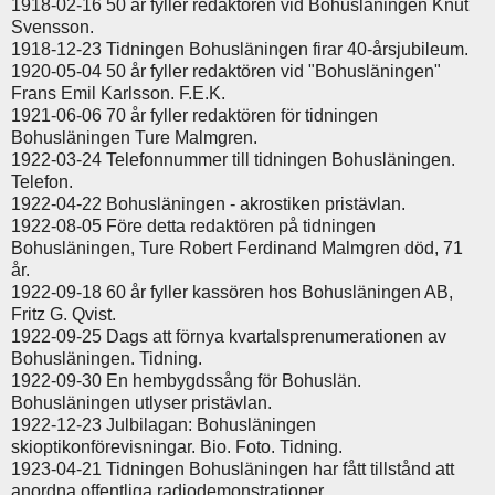
1918-02-16 50 år fyller redaktören vid Bohusläningen Knut
Svensson.
1918-12-23 Tidningen Bohusläningen firar 40-årsjubileum.
1920-05-04 50 år fyller redaktören vid "Bohusläningen"
Frans Emil Karlsson. F.E.K.
1921-06-06 70 år fyller redaktören för tidningen
Bohusläningen Ture Malmgren.
1922-03-24 Telefonnummer till tidningen Bohusläningen.
Telefon.
1922-04-22 Bohusläningen - akrostiken pristävlan.
1922-08-05 Före detta redaktören på tidningen
Bohusläningen, Ture Robert Ferdinand Malmgren död, 71
år.
1922-09-18 60 år fyller kassören hos Bohusläningen AB,
Fritz G. Qvist.
1922-09-25 Dags att förnya kvartalsprenumerationen av
Bohusläningen. Tidning.
1922-09-30 En hembygdssång för Bohuslän.
Bohusläningen utlyser pristävlan.
1922-12-23 Julbilagan: Bohusläningen
skioptikonförevisningar. Bio. Foto. Tidning.
1923-04-21 Tidningen Bohusläningen har fått tillstånd att
anordna offentliga radiodemonstrationer.