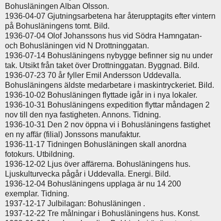
Bohusläningen Alban Olsson.
1936-04-07 Gjutningsarbetena har återupptagits efter vintern
på Bohusläningens tomt. Bild.
1936-07-04 Olof Johanssons hus vid Södra Hamngatan-
och Bohusläningen vid N Drottninggatan.
1936-07-14 Bohusläningens nybygge befinner sig nu under
tak. Utsikt från taket över Drottninggatan. Byggnad. Bild.
1936-07-23 70 år fyller Emil Andersson Uddevalla.
Bohusläningens äldste medarbetare i maskintryckeriet. Bild.
1936-10-02 Bohusläningen flyttade igår in i nya lokaler.
1936-10-31 Bohusläningens expedition flyttar måndagen 2
nov till den nya fastigheten. Annons. Tidning.
1936-10-31 Den 2 nov öppna vi i Bohusläningens fastighet
en ny affär (filial) Jonssons manufaktur.
1936-11-17 Tidningen Bohusläningen skall anordna
fotokurs. Utbildning.
1936-12-02 Ljus över affärerna. Bohusläningens hus.
Ljuskulturvecka pågår i Uddevalla. Energi. Bild.
1936-12-04 Bohusläningens upplaga är nu 14 200
exemplar. Tidning.
1937-12-17 Julbilagan: Bohusläningen .
1937-12-22 Tre målningar i Bohusläningens hus. Konst.