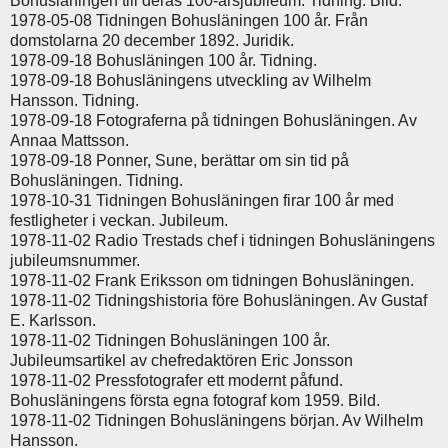
Bohusläningen till deras 100-årsjubileum. Tidning. Bild.
1978-05-08 Tidningen Bohusläningen 100 år. Från
domstolarna 20 december 1892. Juridik.
1978-09-18 Bohusläningen 100 år. Tidning.
1978-09-18 Bohusläningens utveckling av Wilhelm
Hansson. Tidning.
1978-09-18 Fotograferna på tidningen Bohusläningen. Av
Annaa Mattsson.
1978-09-18 Ponner, Sune, berättar om sin tid på
Bohusläningen. Tidning.
1978-10-31 Tidningen Bohusläningen firar 100 år med
festligheter i veckan. Jubileum.
1978-11-02 Radio Trestads chef i tidningen Bohusläningens
jubileumsnummer.
1978-11-02 Frank Eriksson om tidningen Bohusläningen.
1978-11-02 Tidningshistoria före Bohusläningen. Av Gustaf
E. Karlsson.
1978-11-02 Tidningen Bohusläningen 100 år.
Jubileumsartikel av chefredaktören Eric Jonsson
1978-11-02 Pressfotografer ett modernt påfund.
Bohusläningens första egna fotograf kom 1959. Bild.
1978-11-02 Tidningen Bohusläningens början. Av Wilhelm
Hansson.