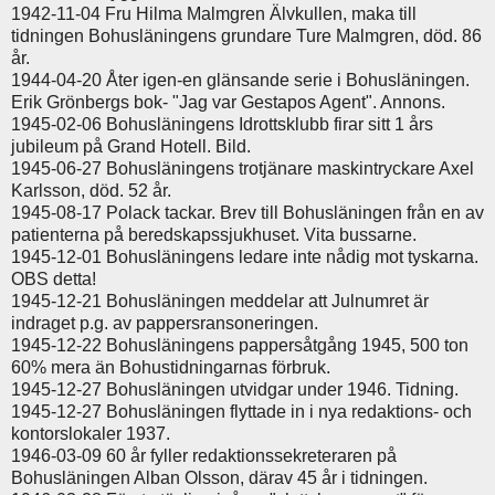
1942-11-04 Fru Hilma Malmgren Älvkullen, maka till
tidningen Bohusläningens grundare Ture Malmgren, död. 86
år.
1944-04-20 Åter igen-en glänsande serie i Bohusläningen.
Erik Grönbergs bok- "Jag var Gestapos Agent". Annons.
1945-02-06 Bohusläningens Idrottsklubb firar sitt 1 års
jubileum på Grand Hotell. Bild.
1945-06-27 Bohusläningens trotjänare maskintryckare Axel
Karlsson, död. 52 år.
1945-08-17 Polack tackar. Brev till Bohusläningen från en av
patienterna på beredskapssjukhuset. Vita bussarne.
1945-12-01 Bohusläningens ledare inte nådig mot tyskarna.
OBS detta!
1945-12-21 Bohusläningen meddelar att Julnumret är
indraget p.g. av pappersransoneringen.
1945-12-22 Bohusläningens pappersåtgång 1945, 500 ton
60% mera än Bohustidningarnas förbruk.
1945-12-27 Bohusläningen utvidgar under 1946. Tidning.
1945-12-27 Bohusläningen flyttade in i nya redaktions- och
kontorslokaler 1937.
1946-03-09 60 år fyller redaktionssekreteraren på
Bohusläningen Alban Olsson, därav 45 år i tidningen.