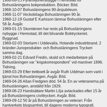
1968-08-15 Fyramiljonersbygge i Herrestad för
Bohusläningens bokproduktion. Böcker. Bild.
1968-10-07 Bohusläningens 90-årsjubileum.
1968-11-07 Veckobilaga Bohusläningen 90 år.
1968-12-19 Gustaf E Karlsson lämnar Bohusläningen efter
58 år. Avgår.
1969-01-15 Skorstenen har rests på Bohusläningens
nybygge i Herrestad, till det blivande Boktryckeriet.
Byggnad.
1969-02-03 Storlarm i Uddevalla. Hotande industribrand. 2
bränder-Junoprodukter- och Bohusläningens Tryckeri
samma dag.
1969-02-21 Edvard Fredin, skald och medarbetare på
Bohusläningen var "krigskorrespondent" vid manöver 1896.
Tidning.
1969-03-29 Efter trettioett år avgår Ruth Uddman som varit i
tjänst hos Bohusläningen. Avgår. Bild.
1969-04-26 Allan Fredgren död. 54 år. En av veteranerna på
Bohusläningen, anställd från 1929.
1969-06-23 Handsättare Martin Lilja avtackades efter 15 år
på Bohusläningens civiltryckeri. Avgår. Bild.
1969-09-12 50 år på Bohusläningen av veteran: Från
hantverkets blygsamhet, till dagens moderna typografi.