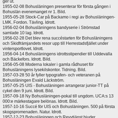
ger ut.
1955-02-08 Bohusläningen presenterar för första gången i
Bohuslän evenemanget nr 1. Bild.
1955-05-28 Stock-Car på Backamo i regi av Bohusläningen-
LMK. Fordon. Tävling. Idrott.
1956-02-04 Bohusläningens bandyserie i Strömstad
samlade 10 lag. Idrott.
1956-02-28 Det blev rena succéstarten för Bohusläningens
och Skidfrämjandets resor upp till Herrestadsfjället under
vintersportlovet. Idrott.
1956-04-14 Bohusläningens idrottsstipendier till Uddevalla
och Bäckefors. Idrott. Bild.
1956-05-08 Moderna lokaler i gamla rådhuset för
Bohusläningens lysekilskontor. Tidning. Bild.
1957-03-28 50 år fyller typografen- och veteranen på
Bohusläningen Evald Läckström.
1957-05-25 UIS - Bohusläningen arrangerar junior-TT på
cykel den 9 juni. Idrott. Bild.
1957-09-18 Ny Bohusläningen-pokal till ungdom. UCA:s 13
000:e märkestagare belönas. Idrott. Bild.
1957-10-16 Succé för UIS och Bohusläningen. 500 på första
skogspromenaden. Natur. Idrott.
1957-12-23 Bohusläningen och Revytjänst bjuder