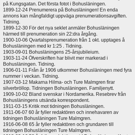
på Kungsgatan. Det första fotot i Bohusläningen.
1899-12-24 Prenumerera på Bohusläningen! En enda
annons kan mångfaldigt uppväga prenumerationsavgiften.
Tidning.
1899-12-30 För det nya seklet anmäler Bohusläningen
härmed till prenumeration sin 22:dra årgång.
1900-10-06 Qvartalsprenumeration från 1 okt. upptages å
Bohusläningen med kr 1:25 . Tidning.
1903-09-01 Bohusläningens 25-årsjubileium.
1903-11-24 Öfverskriften har blivit mer markerad i
Bohusläningen. Tidning.
1906-01-11 Från år 1906 utkommer Bohusläningen med fyra
nummer i veckan. Tidning.
1907-03-12 Makarna Hilma- och Ture Malmgren firar
silverbröllop. Tidningen Bohusläningen. Familjenytt.
1909-10-02 Bland svenskar i Nordamerika. Resebrev från
Bohusläningens utsända korrespondent.
1911-03-15 Kritik mot tidningen Bohusläningen.
1911-06-07 60 år fyller redaktören och innehavaren av
tidningen Bohusläningen Ture Malmgren.
1916-06-08 65 år fyller redaktören och grundaren till
tidningen Bohusläningen Ture Malmgren.