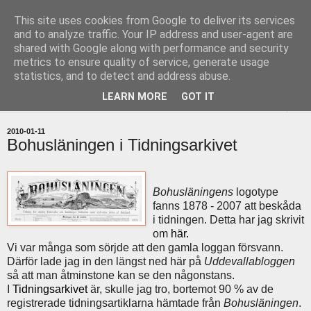
This site uses cookies from Google to deliver its services
uddevallabloggen.se
and to analyze traffic. Your IP address and user-agent are
shared with Google along with performance and security
metrics to ensure quality of service, generate usage
med stort och smått från Uddevallas horisont
statistics, and to detect and address abuse.
LEARN MORE
GOT IT
▼
2010-01-11
Bohusläningen i Tidningsarkivet
Bohusläningens
logotype
fanns 1878 - 2007 att beskåda
i tidningen. Detta har jag skrivit
om
här.
Vi var många som sörjde att den gamla loggan försvann.
Därför lade jag in den längst ned här på
Uddevallabloggen
så att man åtminstone kan se den någonstans.
I
Tidningsarkivet
är, skulle jag tro, bortemot 90 % av de
registrerade tidningsartiklarna hämtade från
Bohusläningen
.