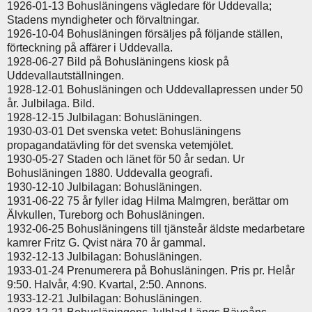
1926-01-13 Bohusläningens vägledare för Uddevalla;
Stadens myndigheter och förvaltningar.
1926-10-04 Bohusläningen försäljes på följande ställen,
förteckning på affärer i Uddevalla.
1928-06-27 Bild på Bohusläningens kiosk på
Uddevallautställningen.
1928-12-01 Bohusläningen och Uddevallapressen under 50
år. Julbilaga. Bild.
1928-12-15 Julbilagan: Bohusläningen.
1930-03-01 Det svenska vetet: Bohusläningens
propagandatävling för det svenska vetemjölet.
1930-05-27 Staden och länet för 50 år sedan. Ur
Bohusläningen 1880. Uddevalla geografi.
1930-12-10 Julbilagan: Bohusläningen.
1931-06-22 75 år fyller idag Hilma Malmgren, berättar om
Älvkullen, Tureborg och Bohusläningen.
1932-06-25 Bohusläningens till tjänsteår äldste medarbetare
kamrer Fritz G. Qvist nära 70 år gammal.
1932-12-13 Julbilagan: Bohusläningen.
1933-01-24 Prenumerera på Bohusläningen. Pris pr. Helår
9:50. Halvår, 4:90. Kvartal, 2:50. Annons.
1933-12-21 Julbilagan: Bohusläningen.