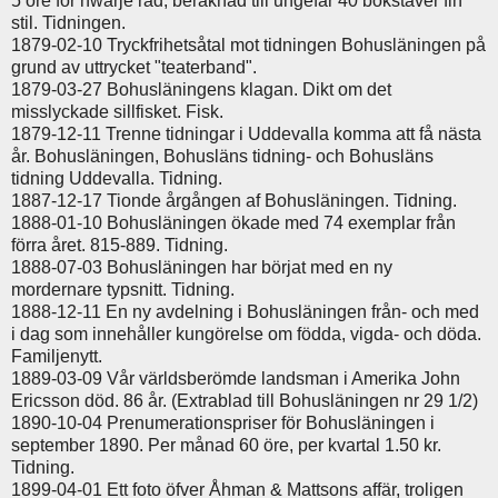
5 öre för hwarje rad, beräknad till ungefär 40 bokstäver fin
stil. Tidningen.
1879-02-10 Tryckfrihetsåtal mot tidningen Bohusläningen på
grund av uttrycket "teaterband".
1879-03-27 Bohusläningens klagan. Dikt om det
misslyckade sillfisket. Fisk.
1879-12-11 Trenne tidningar i Uddevalla komma att få nästa
år. Bohusläningen, Bohusläns tidning- och Bohusläns
tidning Uddevalla. Tidning.
1887-12-17 Tionde årgången af Bohusläningen. Tidning.
1888-01-10 Bohusläningen ökade med 74 exemplar från
förra året. 815-889. Tidning.
1888-07-03 Bohusläningen har börjat med en ny
mordernare typsnitt. Tidning.
1888-12-11 En ny avdelning i Bohusläningen från- och med
i dag som innehåller kungörelse om födda, vigda- och döda.
Familjenytt.
1889-03-09 Vår världsberömde landsman i Amerika John
Ericsson död. 86 år. (Extrablad till Bohusläningen nr 29 1/2)
1890-10-04 Prenumerationspriser för Bohusläningen i
september 1890. Per månad 60 öre, per kvartal 1.50 kr.
Tidning.
1899-04-01 Ett foto öfver Åhman & Mattsons affär, troligen