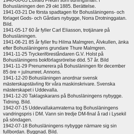
1940-06-03 Edvard Fredih som tidningsman. I
Bohusläningen den 29 okt 1885. Berättelse.
1941-03-21 De första spadtagen för Bohusläningens- och
förlaget Gods- och Gårdars nybygge, Norra Drotninggatan.
Bild.
1941-05-17 60 år fyller Carl Eliasson, trotjänare på
Bohusläningen.
1941-06-21 85 år fyller fru Hilma Malmgren, Älvkullen, änka
efter Bohusläningens grundare Thure Malmgren.
1941-11-25 Tryckeriföreståndaren G.V. Holst på
Bohusläningens bokförlagsrörelse död. 57 år. Bild
1941-11-29 Prenumerera på Bohusläningen för december
85 öre + julnumret. Annons.
1941-12-20 Bohusläningen anordnar svensk
mästerskapstävling för våra maskinskrivare. Svenska
mästerskapet i Uddevalla.
1941-12-20 Taklagskarans på Bohusläningens nybygge.
Tidning. Bild.
1942-07-15 Uddevallakamraterna tog Bohusläningens
vandringspris i DM. Vann sin tredje DM-final å rad i Lysekil
på söndagen.
1942-07-18 Bohusläningens nybygge närmare sig sin
fullbordan. Byggnad. Bild.