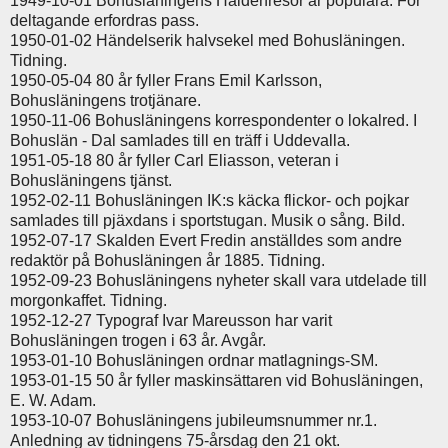
1949-10-01 Bohusläningens Haldenresor är populära. För
deltagande erfordras pass.
1950-01-02 Händelserik halvsekel med Bohusläningen.
Tidning.
1950-05-04 80 år fyller Frans Emil Karlsson,
Bohusläningens trotjänare.
1950-11-06 Bohusläningens korrespondenter o lokalred. I
Bohuslän - Dal samlades till en träff i Uddevalla.
1951-05-18 80 år fyller Carl Eliasson, veteran i
Bohusläningens tjänst.
1952-02-11 Bohusläningen IK:s käcka flickor- och pojkar
samlades till pjäxdans i sportstugan. Musik o sång. Bild.
1952-07-17 Skalden Evert Fredin anställdes som andre
redaktör på Bohusläningen år 1885. Tidning.
1952-09-23 Bohusläningens nyheter skall vara utdelade till
morgonkaffet. Tidning.
1952-12-27 Typograf Ivar Mareusson har varit
Bohusläningen trogen i 63 år. Avgår.
1953-01-10 Bohusläningen ordnar matlagnings-SM.
1953-01-15 50 år fyller maskinsättaren vid Bohusläningen,
E. W. Adam.
1953-10-07 Bohusläningens jubileumsnummer nr.1.
Anledning av tidningens 75-årsdag den 21 okt.