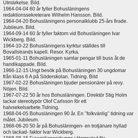
Utmärkelse. Bild.
1964-04-04 60 år fyller Bohusläningens
redaktionssekreterare Wilhelm Hansson. Bild.
1964-04-20 Bohusläningens personalklubb 25-års firade.
Jubileum. Bild.
1964-09-14 60 år fyller faktorn vid Bohusläningen Ivar
Wickberg. Bild.
1964-10-22 Bohusläningens kyrktur ställdes till
Bovallstrands kapell. Resor. Kyrka.
1965-01-11 Bohusläningen samlar pengar till buss åt de
handikappade. Bild.
1966-12-15 Ungt besök på Bohusläningen 30 ungdomar
från klass 6 A på Söderskolan. Tidning. Bild
1967-02-22 Bohusläningen bjuder pensionärer på revy.
Nöjen. Bild.
1967-07-22 50 år hos Bohusläningen. Direktör Stig Holm
tackar stereotypör Olof Carlsson för ett
halvsekelsarbete.Tidning.
1968-04-05 Bohusläningen 90 år. En "folkvänlig" tidning var
målet. Jubileum.
1968-06-20 50 år på Bohusläningen- en trotjänare hyllad
och tackad- faktor Ivar Wickberg.