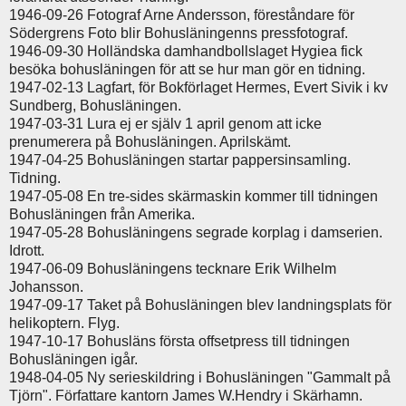
1946-09-26 Fotograf Arne Andersson, föreståndare för
Södergrens Foto blir Bohusläningenns pressfotograf.
1946-09-30 Holländska damhandbollslaget Hygiea fick
besöka bohusläningen för att se hur man gör en tidning.
1947-02-13 Lagfart, för Bokförlaget Hermes, Evert Sivik i kv
Sundberg, Bohusläningen.
1947-03-31 Lura ej er själv 1 april genom att icke
prenumerera på Bohusläningen. Aprilskämt.
1947-04-25 Bohusläningen startar pappersinsamling.
Tidning.
1947-05-08 En tre-sides skärmaskin kommer till tidningen
Bohusläningen från Amerika.
1947-05-28 Bohusläningens segrade korplag i damserien.
Idrott.
1947-06-09 Bohusläningens tecknare Erik WiIhelm
Johansson.
1947-09-17 Taket på Bohusläningen blev landningsplats för
helikoptern. Flyg.
1947-10-17 Bohusläns första offsetpress till tidningen
Bohusläningen igår.
1948-04-05 Ny serieskildring i Bohusläningen "Gammalt på
Tjörn". Författare kantorn James W.Hendry i Skärhamn.