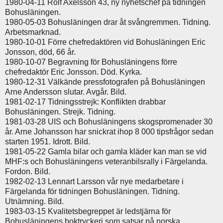
1980-04-11 Rolf Axelsson 43, ny nyhetschef på tidningen
Bohusläningen.
1980-05-03 Bohusläningen drar åt svångremmen. Tidning.
Arbetsmarknad.
1980-10-01 Förre chefredaktören vid Bohusläningen Eric
Jonsson, död, 66 år.
1980-10-07 Begravning för Bohusläningens förre
chefredaktör Eric Jonsson. Död. Kyrka.
1980-12-31 Välkände pressfotografen på Bohusläningen
Arne Andersson slutar. Avgår. Bild.
1981-02-17 Tidningsstrejk: Konflikten drabbar
Bohusläningen. Strejk. Tidning.
1981-03-28 UIS och Bohusläningens skogspromenader 30
år. Arne Johansson har snickrat ihop 8 000 tipsfrågor sedan
starten 1951. Idrott. Bild.
1981-05-22 Gamla bilar och gamla kläder kan man se vid
MHF:s och Bohusläningens veteranbilsrally i Färgelanda.
Fordon. Bild.
1982-02-13 Lennart Larsson vår nye medarbetare i
Färgelanda för tidningen Bohusläningen. Tidning.
Utnämning. Bild.
1983-03-15 Kvalitetsbegreppet är ledstjärna för
Bohusläningens boktryckeri som satsar på norska