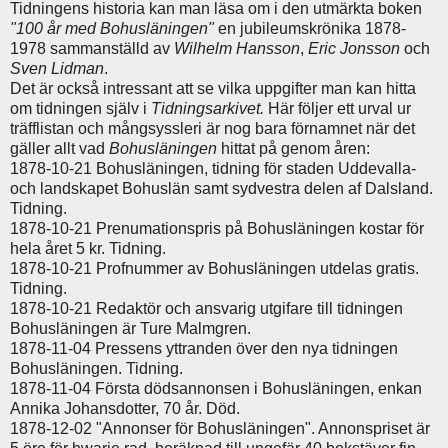
Tidningens historia kan man läsa om i den utmärkta boken
"100 år med Bohusläningen"
en jubileumskrönika 1878-
1978 sammanställd av
Wilhelm Hansson
,
Eric Jonsson
och
Sven Lidman
.
Det är också intressant att se vilka uppgifter man kan hitta
om tidningen själv i
Tidningsarkivet.
Här följer ett urval ur
träfflistan och mångsyssleri är nog bara förnamnet när det
gäller allt vad
Bohusläningen
hittat på genom åren:
1878-10-21 Bohusläningen, tidning för staden Uddevalla-
och landskapet Bohuslän samt sydvestra delen af Dalsland.
Tidning.
1878-10-21 Prenumationspris på Bohusläningen kostar för
hela året 5 kr. Tidning.
1878-10-21 Profnummer av Bohusläningen utdelas gratis.
Tidning.
1878-10-21 Redaktör och ansvarig utgifare till tidningen
Bohusläningen är Ture Malmgren.
1878-11-04 Pressens yttranden över den nya tidningen
Bohusläningen. Tidning.
1878-11-04 Första dödsannonsen i Bohusläningen, enkan
Annika Johansdotter, 70 år. Död.
1878-12-02 "Annonser för Bohusläningen". Annonspriset är