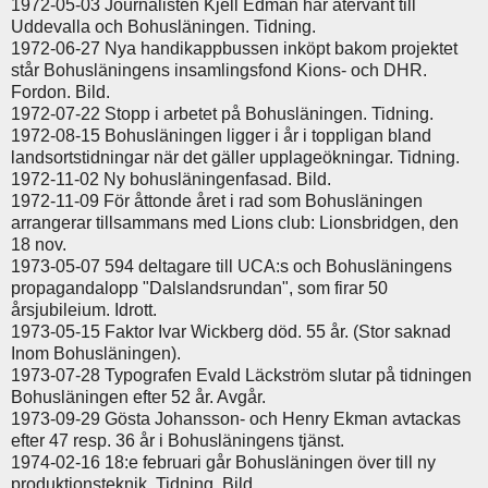
1972-05-03 Journalisten Kjell Edman har återvänt till
Uddevalla och Bohusläningen. Tidning.
1972-06-27 Nya handikappbussen inköpt bakom projektet
står Bohusläningens insamlingsfond Kions- och DHR.
Fordon. Bild.
1972-07-22 Stopp i arbetet på Bohusläningen. Tidning.
1972-08-15 Bohusläningen ligger i år i toppligan bland
landsortstidningar när det gäller upplageökningar. Tidning.
1972-11-02 Ny bohusläningenfasad. Bild.
1972-11-09 För åttonde året i rad som Bohusläningen
arrangerar tillsammans med Lions club: Lionsbridgen, den
18 nov.
1973-05-07 594 deltagare till UCA:s och Bohusläningens
propagandalopp "Dalslandsrundan", som firar 50
årsjubileium. Idrott.
1973-05-15 Faktor Ivar Wickberg död. 55 år. (Stor saknad
Inom Bohusläningen).
1973-07-28 Typografen Evald Läckström slutar på tidningen
Bohusläningen efter 52 år. Avgår.
1973-09-29 Gösta Johansson- och Henry Ekman avtackas
efter 47 resp. 36 år i Bohusläningens tjänst.
1974-02-16 18:e februari går Bohusläningen över till ny
produktionsteknik. Tidning. Bild.