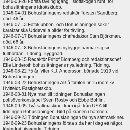
1946-03-28 Första tävling igång, "slottskogen runt" för
bohusläningens idrottsklubb.
1946-04-01 Bohusläningens redaktör Torsten Sandberg,
död. 46 år.
1946-07-13 Fotoklubben- och Bohusläningen söker
karaktäriska Uddevalla bilder för tävling.
1946-07-17 Bohusläningens chefredaktör Sten Björkman,
död. 66 år.
1946-07-18 Bohusläningens nybygge närmar sig sin
fullbordan. Tidning. Byggnad.
1946-08-15 Redaktör Fritiof Blomberg och redaktionschef
Elle Linderoth bohusläningens nya ledning. Tidning.
1946-08-22 75 år fyller K.J. Andersson, började 1919 vid
Bohusläningen.
1946-08-22 Bohusläningen AB å tomten nr 15 inom kv
Hvitfeldt. Fastighetsköp.
1946-08-31 Nya män till tidningen Bohusläningen
polisöverkonstapel Sven Rosby och Ebbe Bohlin.
1946-09-05 Två sättmaskiner kom igår från USA till
tidningen Bohusläningen. Bild på kranen i hamnen.
1946-09-23 Tidningen Bohusläningen får nya sättmaskiner.
1946-09-23 Bohusläningens första sida har i dag ett något
förändrat utseende. Tidning.