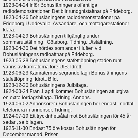
1923-04-24 Inför Bohusläningens offentliga
radiodemonstrationer. Det blir rundgnistaftnar på Frideborg.
1923-04-26 Bohusläningens radiodemonstrationer på
Frideborg i Uddevalla. Avsändare- och mottagarestationer
klara.
1923-04-29 Bohusläningen tillgänglig under
sommarutställning i Göteborg. Tidning. Utställning.
1923-04-30 Det hördes som andar i luften vid
Bohusläningens radioaftnar på Frideborg.
1923-05-28 Bohusläningens stafettlöpning staden runt
vanns av kamraterna före UIS. Idrott.
1923-06-23 Kamraternas segrande lag i Bohusläningens
stafettlöpning. Idrott. Bild.
1923-12-20 Bohusläningens Julbilaga.
1924-03-24 Från 1 april kommer Bohusläningen att utgiva
en extra lördagsbilaga. Tidning. Annons.
1924-06-02 Annonsörer i Bohusläningen bör endast i nödfall
telefonera in annonser. Tidning.
1924-07-19 Ett tryckfrihetsåtal mot Bohusläningen för 45 år
sedan, se bilagan.
1925-11-30 Endast 75 öre kostar Bohusläningen för
December månad. Priser