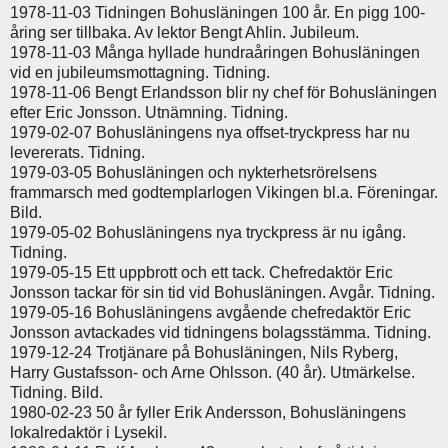
1978-11-03 Tidningen Bohusläningen 100 år. En pigg 100-
åring ser tillbaka. Av lektor Bengt Ahlin. Jubileum.
1978-11-03 Många hyllade hundraåringen Bohusläningen
vid en jubileumsmottagning. Tidning.
1978-11-06 Bengt Erlandsson blir ny chef för Bohusläningen
efter Eric Jonsson. Utnämning. Tidning.
1979-02-07 Bohusläningens nya offset-tryckpress har nu
levererats. Tidning.
1979-03-05 Bohusläningen och nykterhetsrörelsens
frammarsch med godtemplarlogen Vikingen bl.a. Föreningar.
Bild.
1979-05-02 Bohusläningens nya tryckpress är nu igång.
Tidning.
1979-05-15 Ett uppbrott och ett tack. Chefredaktör Eric
Jonsson tackar för sin tid vid Bohusläningen. Avgår. Tidning.
1979-05-16 Bohusläningens avgående chefredaktör Eric
Jonsson avtackades vid tidningens bolagsstämma. Tidning.
1979-12-24 Trotjänare på Bohusläningen, Nils Ryberg,
Harry Gustafsson- och Arne Ohlsson. (40 år). Utmärkelse.
Tidning. Bild.
1980-02-23 50 år fyller Erik Andersson, Bohusläningens
lokalredaktör i Lysekil.