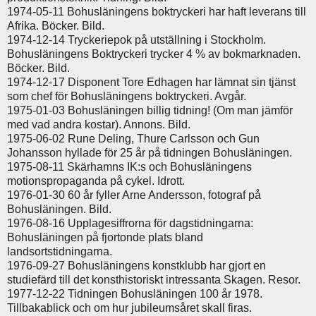
1974-05-11 Bohusläningens boktryckeri har haft leverans till
Afrika. Böcker. Bild.
1974-12-14 Tryckeriepok på utställning i Stockholm.
Bohusläningens Boktryckeri trycker 4 % av bokmarknaden.
Böcker. Bild.
1974-12-17 Disponent Tore Edhagen har lämnat sin tjänst
som chef för Bohusläningens boktryckeri. Avgår.
1975-01-03 Bohusläningen billig tidning! (Om man jämför
med vad andra kostar). Annons. Bild.
1975-06-02 Rune Deling, Thure Carlsson och Gun
Johansson hyllade för 25 år på tidningen Bohusläningen.
1975-08-11 Skärhamns IK:s och Bohusläningens
motionspropaganda på cykel. Idrott.
1976-01-30 60 år fyller Arne Andersson, fotograf på
Bohusläningen. Bild.
1976-08-16 Upplagesiffrorna för dagstidningarna:
Bohusläningen på fjortonde plats bland
landsortstidningarna.
1976-09-27 Bohusläningens konstklubb har gjort en
studiefärd till det konsthistoriskt intressanta Skagen. Resor.
1977-12-22 Tidningen Bohusläningen 100 år 1978.
Tillbakablick och om hur jubileumsåret skall firas.