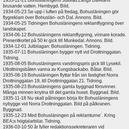
1933-12-21 Bohusläningens Julblad.Längs Bäveåns
brusande vatten. Hembygd. Bild.
1934-05-23 Se upp i luften på fredag, Bohusläningen gör
flygreklam över Bohuslän- och Dal. Annons. Bild.
1934-05-25 Tidningen Bohusläningens reklamflygning över
landskapet.
1934-06-12 Bohusläningens reklamflygning, vinnare korade.
Presentkortet på 50 kr gick till Munkedal. Annons. Bild.
1934-12-01 Julbilagan: Bohusläningen. Tidning.
1935-07-11 Bohusläningen bygger nytt vid Drottninggatan.
Tidning.
1935-08-05 Bohusläningens vandringspris gick till Lysekil.
Utlottningsbåten vanna av Kungsbackabo. Båtar. Bild.
1935-08-19 Bohusläningen flyttar från sin fastighet Norra
Drottninggatan 19, till Drottninggatan 21. Tidning.
1935-08-23 Bohusläningens gamla byggnad försvinner.
Många minnen knytna till det gamla huset. Byggnad. Bild.
1935-11-18 Nu skall pålningen börja för Bohusläningens
nybygge vid Norra Drottninggatan. Bild på pålkranen.
Byggnad.
1935-12-23 Med Bohusläningen på reklamturne´. Kring
BEA;s högtalarbilar. Tidning.
1936-03-10 50 år fyller redaktionssekreteraren vid