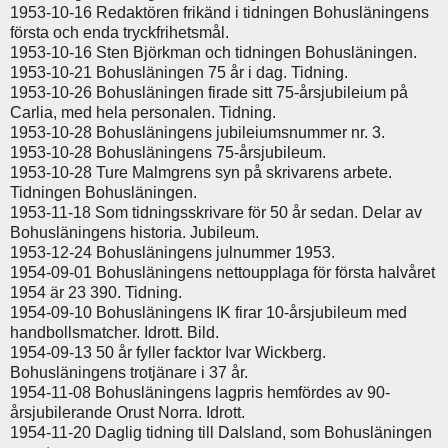
1953-10-16 Redaktören frikänd i tidningen Bohusläningens
första och enda tryckfrihetsmål.
1953-10-16 Sten Björkman och tidningen Bohusläningen.
1953-10-21 Bohusläningen 75 år i dag. Tidning.
1953-10-26 Bohusläningen firade sitt 75-årsjubileium på
Carlia, med hela personalen. Tidning.
1953-10-28 Bohusläningens jubileiumsnummer nr. 3.
1953-10-28 Bohusläningens 75-årsjubileum.
1953-10-28 Ture Malmgrens syn på skrivarens arbete.
Tidningen Bohusläningen.
1953-11-18 Som tidningsskrivare för 50 år sedan. Delar av
Bohusläningens historia. Jubileum.
1953-12-24 Bohusläningens julnummer 1953.
1954-09-01 Bohusläningens nettoupplaga för första halvåret
1954 är 23 390. Tidning.
1954-09-10 Bohusläningens IK firar 10-årsjubileum med
handbollsmatcher. Idrott. Bild.
1954-09-13 50 år fyller facktor Ivar Wickberg.
Bohusläningens trotjänare i 37 år.
1954-11-08 Bohusläningens lagpris hemfördes av 90-
årsjubilerande Orust Norra. Idrott.
1954-11-20 Daglig tidning till Dalsland, som Bohusläningen