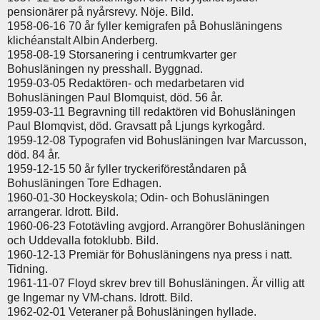
pensionärer på nyårsrevy. Nöje. Bild.
1958-06-16 70 år fyller kemigrafen på Bohusläningens
klichéanstalt Albin Anderberg.
1958-08-19 Storsanering i centrumkvarter ger
Bohusläningen ny presshall. Byggnad.
1959-03-05 Redaktören- och medarbetaren vid
Bohusläningen Paul Blomquist, död. 56 år.
1959-03-11 Begravning till redaktören vid Bohusläningen
Paul Blomqvist, död. Gravsatt på Ljungs kyrkogård.
1959-12-08 Typografen vid Bohusläningen Ivar Marcusson,
död. 84 år.
1959-12-15 50 år fyller tryckeriföreståndaren på
Bohusläningen Tore Edhagen.
1960-01-30 Hockeyskola; Odin- och Bohusläningen
arrangerar. Idrott. Bild.
1960-06-23 Fototävling avgjord. Arrangörer Bohusläningen
och Uddevalla fotoklubb. Bild.
1960-12-13 Premiär för Bohusläningens nya press i natt.
Tidning.
1961-11-07 Floyd skrev brev till Bohusläningen. Är villig att
ge Ingemar ny VM-chans. Idrott. Bild.
1962-02-01 Veteraner på Bohusläningen hyllade.