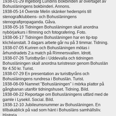
1938-01-29 Ingeborg Lundins Bokbinderi är övertaget av
Bohusläningens bokbinderi. Annons.
1938-05-14 Överste Melin skänker hederspris till
stenografklubbens- och Bohusläningens
stenografipropaganda. Gåva.
1938-05-16 Tidningen Bohusläningen skall anordna
nybörjarkurs i filmning och fotografering. Foto.
1938-06-17 Tidningen Bohusläningen har en tip-top
klichéanstalt. 3 dagars arbete går nu på 3 timmar. Tidning.
1938-07-05 Kuriren och Bohusläningen mötas i
århundradets 2:a match på Rimnersvallen. Idrott.
1938-07-26 Turistbyrån i Uddevalla och tidningen
Bohusläningen skall anordna turistresor genom Bohuslän
för 4.50 kr. Turist.
1938-07-29 En presentation av turistbyråns och
Bohusläningens rundresa i Bohuslän. Turist.
1938-08-09 Namnet "Bohusläningen" i mörka plattor på
gångbanan utanför tidningshuset. Tidning. Bild.
1938-08-22 Reportage om Bohusläningens utfärd med de
gamle i Lysekil. Social. Bild.
1938-12-10 Jubileumsnummer av Bohusläningen. En
tillbakablick på vad som hänt i Bohusläns samhällsliv.
Historia.