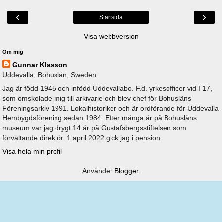
‹
›
Startsida
Visa webbversion
Om mig
Gunnar Klasson
Uddevalla, Bohuslän, Sweden
Jag är född 1945 och infödd Uddevallabo. F.d. yrkesofficer vid I 17,
som omskolade mig till arkivarie och blev chef för Bohusläns
Föreningsarkiv 1991. Lokalhistoriker och är ordförande för Uddevalla
Hembygdsförening sedan 1984. Efter många år på Bohusläns
museum var jag drygt 14 år på Gustafsbergsstiftelsen som
förvaltande direktör. 1 april 2022 gick jag i pension.
Visa hela min profil
Använder
Blogger
.