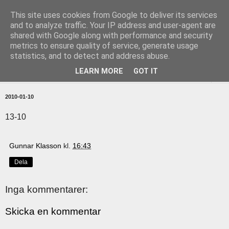
This site uses cookies from Google to deliver its services
uddevallabloggen.se
and to analyze traffic. Your IP address and user-agent are
shared with Google along with performance and security
metrics to ensure quality of service, generate usage
med stort och smått från Uddevallas horisont
statistics, and to detect and address abuse.
LEARN MORE
GOT IT
▼
2010-01-10
13-10
Gunnar Klasson
kl.
16:43
Dela
Inga kommentarer:
Skicka en kommentar