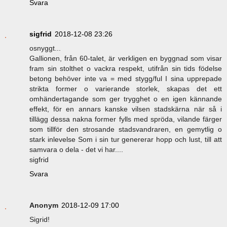
Svara
sigfrid
2018-12-08 23:26
osnyggt...
Gallionen, från 60-talet, är verkligen en byggnad som visar
fram sin stolthet o vackra respekt, utifrån sin tids födelse
betong behöver inte va = med stygg/ful I sina upprepade
strikta former o varierande storlek, skapas det ett
omhändertagande som ger trygghet o en igen kännande
effekt, för en annars kanske vilsen stadskärna när så i
tillägg dessa nakna former fylls med spröda, vilande färger
som tillför den strosande stadsvandraren, en gemytlig o
stark inlevelse Som i sin tur genererar hopp och lust, till att
samvara o dela - det vi har....
sigfrid
Svara
Anonym
2018-12-09 17:00
Sigrid!