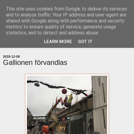
This site uses cookies from Google to deliver its services
uddevallabloggen.se
and to analyze traffic. Your IP address and user-agent are
shared with Google along with performance and security
metrics to ensure quality of service, generate usage
med stort och smått från Uddevallas horisont
statistics, and to detect and address abuse.
LEARN MORE
GOT IT
▼
2018-12-08
Gallionen förvandlas