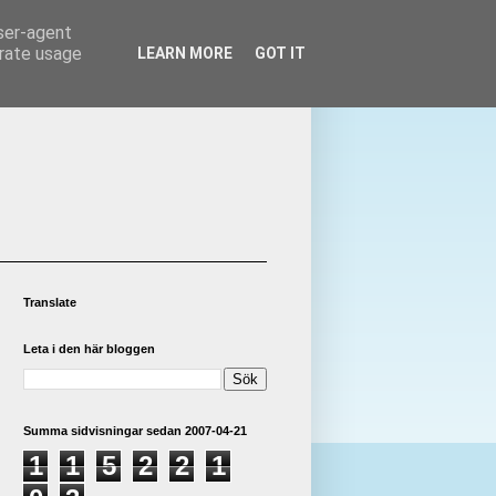
user-agent
erate usage
LEARN MORE
GOT IT
Translate
Leta i den här bloggen
Summa sidvisningar sedan 2007-04-21
1
1
5
2
2
1