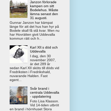
Janzon förlorade
kampen om sitt
Bodelehus. Måste
lämna senast den
31 augusti.
Gunnar Janzon har kämpat
länge för att det hus han hyr på
Bodele skall få stå kvar. Men nu
har Hovrätten givit Uddevalla
kommun rätt och h...
Karl XII:s död och
Uddevalla
I dag, den 30
november 2007,
är det 289 år
sedan Karl XII sköts till döds vid
Fredriksten i Fredrikshald,
nuvarande Halden. Fast
egent...
Svår brand i
centrala Uddevalla
- uppdatering
Foto Lisa Klasson.
Vid 14-tiden utbröt
en brand i hörnhuset Stora