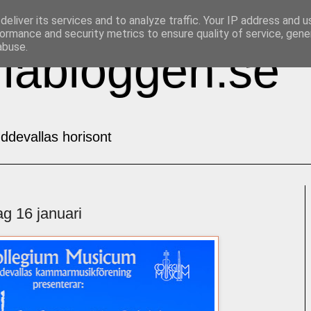
eliver its services and to analyze traffic. Your IP address and 
ormance and security metrics to ensure quality of service, gen
abuse.
labloggen.se
ddevallas horisont
ag 16 januari