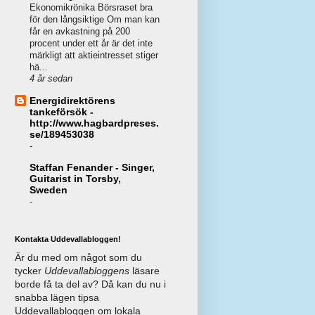
Ekonomikrönika Börsraset bra
för den långsiktige Om man kan
får en avkastning på 200
procent under ett år är det inte
märkligt att aktieintresset stiger
hä...
4 år sedan
Energidirektörens
tankeförsök -
http://www.hagbardpreses.
se/189453038
-
Staffan Fenander - Singer,
Guitarist in Torsby,
Sweden
-
Kontakta Uddevallabloggen!
Är du med om något som du
tycker
Uddevallabloggens
läsare
borde få ta del av? Då kan du nu i
snabba lägen tipsa
Uddevallabloggen om lokala