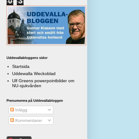
0
3
Uddevallabloggens sidor
Startsida
Uddewalla Weckoblad
Ulf Greens powerpointbilder om
NU-sjukvården
Prenumerera på Uddevallabloggen
Inlägg
Kommentarer