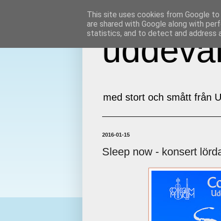
This site uses cookies from Google to d
are shared with Google along with perf
statistics, and to detect and address 
uddeval
med stort och smått från U
2016-01-15
Sleep now - konsert lörd