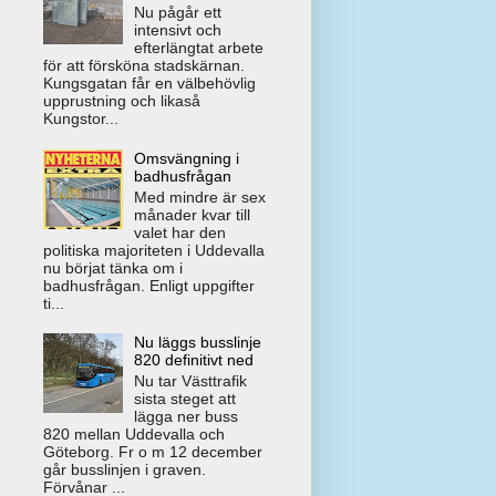
Nu pågår ett
intensivt och
efterlängtat arbete
för att försköna stadskärnan.
Kungsgatan får en välbehövlig
upprustning och likaså
Kungstor...
Omsvängning i
badhusfrågan
Med mindre är sex
månader kvar till
valet har den
politiska majoriteten i Uddevalla
nu börjat tänka om i
badhusfrågan. Enligt uppgifter
ti...
Nu läggs busslinje
820 definitivt ned
Nu tar Västtrafik
sista steget att
lägga ner buss
820 mellan Uddevalla och
Göteborg. Fr o m 12 december
går busslinjen i graven.
Förvånar ...