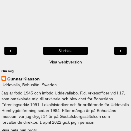
‹
›
Startsida
Visa webbversion
Om mig
Gunnar Klasson
Uddevalla, Bohuslän, Sweden
Jag är född 1945 och infödd Uddevallabo. F.d. yrkesofficer vid I 17,
som omskolade mig till arkivarie och blev chef för Bohusläns
Föreningsarkiv 1991. Lokalhistoriker och är ordförande för Uddevalla
Hembygdsförening sedan 1984. Efter många år på Bohusläns
museum var jag drygt 14 år på Gustafsbergsstiftelsen som
förvaltande direktör. 1 april 2022 gick jag i pension.
Visa hela min profil