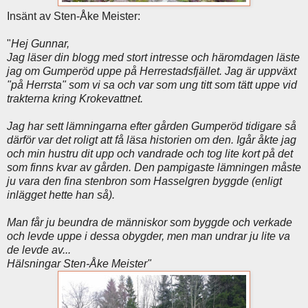
Insänt av Sten-Åke Meister:
"
Hej Gunnar,
Jag läser din blogg med stort intresse och häromdagen läste
jag om Gumperöd uppe på Herrestadsfjället. Jag är uppväxt
"på Herrsta" som vi sa och var som ung titt som tätt uppe vid
trakterna kring Krokevattnet.
Jag har sett lämningarna efter gården Gumperöd tidigare så
därför var det roligt att få läsa historien om den. Igår åkte jag
och min hustru dit upp och vandrade och tog lite kort på det
som finns kvar av gården. Den pampigaste lämningen måste
ju vara den fina stenbron som Hasselgren byggde (enligt
inlägget hette han så).
Man får ju beundra de människor som byggde och verkade
och levde uppe i dessa obygder, men man undrar ju lite va
de levde av...
Hälsningar Sten-Åke Meister"