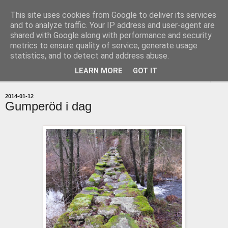
This site uses cookies from Google to deliver its services
uddevallabloggen.se
and to analyze traffic. Your IP address and user-agent are
shared with Google along with performance and security
metrics to ensure quality of service, generate usage
med stort och smått från Uddevallas horisont
statistics, and to detect and address abuse.
LEARN MORE
GOT IT
▼
2014-01-12
Gumperöd i dag