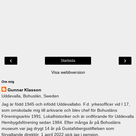
‹
›
Startsida
Visa webbversion
Om mig
Gunnar Klasson
Uddevalla, Bohuslän, Sweden
Jag är född 1945 och infödd Uddevallabo. F.d. yrkesofficer vid I 17,
som omskolade mig till arkivarie och blev chef för Bohusläns
Föreningsarkiv 1991. Lokalhistoriker och är ordförande för Uddevalla
Hembygdsförening sedan 1984. Efter många år på Bohusläns
museum var jag drygt 14 år på Gustafsbergsstiftelsen som
förvaltande direktör. 1 april 2022 gick jag i pension.