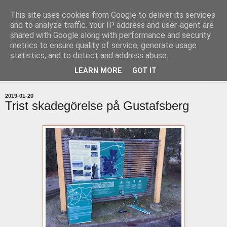
This site uses cookies from Google to deliver its services
uddevallabloggen.se
and to analyze traffic. Your IP address and user-agent are
shared with Google along with performance and security
metrics to ensure quality of service, generate usage
med stort och smått från Uddevallas horisont
statistics, and to detect and address abuse.
LEARN MORE
GOT IT
▼
2019-01-20
Trist skadegörelse på Gustafsberg