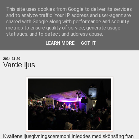
This site uses cookies from Google to deliver its services
uddevallabloggen.se
and to analyze traffic. Your IP address and user-agent are
shared with Google along with performance and security
metrics to ensure quality of service, generate usage
med stort och smått från Uddevallas horisont
statistics, and to detect and address abuse.
LEARN MORE
GOT IT
▼
2014-11-20
Varde ljus
Kvällens ljusgivningsceremoni inleddes med skönsång från