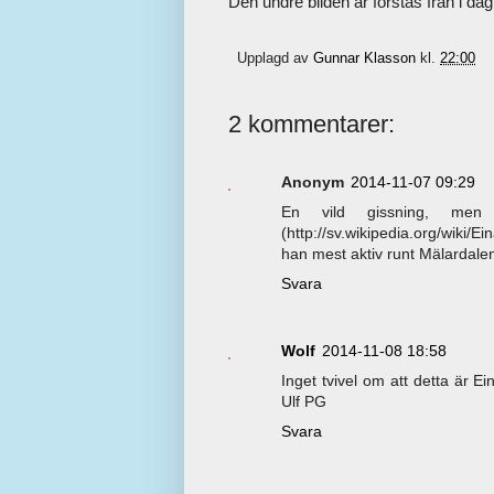
Den undre bilden är förstås från i dag
Upplagd av
Gunnar Klasson
kl.
22:00
2 kommentarer:
Anonym
2014-11-07 09:29
En vild gissning, men
(http://sv.wikipedia.org/wiki/E
han mest aktiv runt Mälardalen 
Svara
Wolf
2014-11-08 18:58
Inget tvivel om att detta är Ein
Ulf PG
Svara