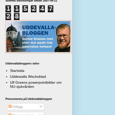
Summa sidvisningar sedan 2007-04-21
1
1
5
2
4
7
2
8
Uddevallabloggens sidor
Startsida
Uddewalla Weckoblad
Ulf Greens powerpointbilder om
NU-sjukvården
Prenumerera på Uddevallabloggen
Inlägg