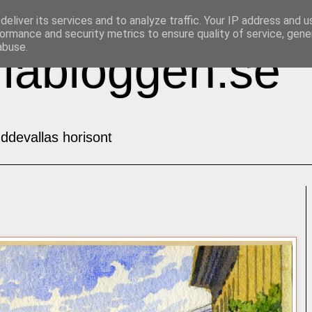
eliver its services and to analyze traffic. Your IP address and 
ormance and security metrics to ensure quality of service, gen
abuse.
labloggen.se
ddevallas horisont