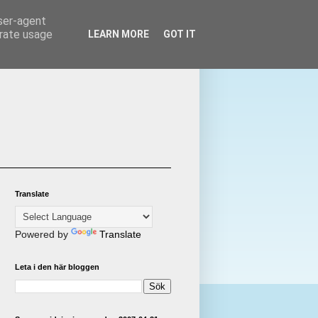
user-agent
erate usage
LEARN MORE
GOT IT
Translate
Powered by
Translate
Leta i den här bloggen