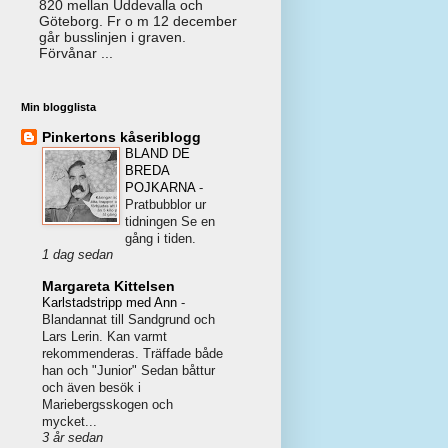
820 mellan Uddevalla och
Göteborg. Fr o m 12 december
går busslinjen i graven.
Förvånar ...
Min blogglista
Pinkertons kåseriblogg
BLAND DE
BREDA
POJKARNA
-
Pratbubblor ur
tidningen Se en
gång i tiden.
1 dag sedan
Margareta Kittelsen
Karlstadstripp med Ann
-
Blandannat till Sandgrund och
Lars Lerin. Kan varmt
rekommenderas. Träffade både
han och "Junior" Sedan båttur
och även besök i
Mariebergsskogen och
mycket...
3 år sedan