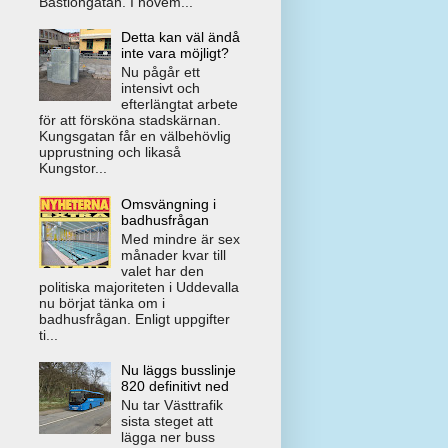
Bastiongatan. I novem...
Detta kan väl ändå
inte vara möjligt?
Nu pågår ett
intensivt och
efterlängtat arbete
för att försköna stadskärnan.
Kungsgatan får en välbehövlig
upprustning och likaså
Kungstor...
Omsvängning i
badhusfrågan
Med mindre är sex
månader kvar till
valet har den
politiska majoriteten i Uddevalla
nu börjat tänka om i
badhusfrågan. Enligt uppgifter
ti...
Nu läggs busslinje
820 definitivt ned
Nu tar Västtrafik
sista steget att
lägga ner buss