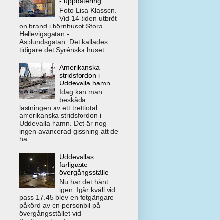
- uppdatering
Foto Lisa Klasson.
Vid 14-tiden utbröt
en brand i hörnhuset Stora
Hellevigsgatan -
Asplundsgatan. Det kallades
tidigare det Syrénska huset. ...
Amerikanska
stridsfordon i
Uddevalla hamn
Idag kan man
beskåda
lastningen av ett trettiotal
amerikanska stridsfordon i
Uddevalla hamn. Det är nog
ingen avancerad gissning att de
ha...
Uddevallas
farligaste
övergångsställe
Nu har det hänt
igen. Igår kväll vid
pass 17.45 blev en fotgängare
påkörd av en personbil på
övergångsstället vid