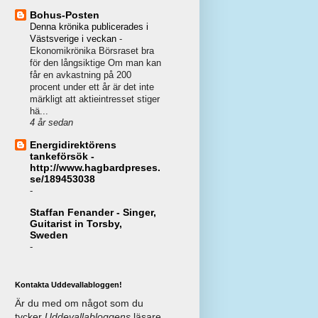
Bohus-Posten
Denna krönika publicerades i
Västsverige i veckan
-
Ekonomikrönika Börsraset bra
för den långsiktige Om man kan
får en avkastning på 200
procent under ett år är det inte
märkligt att aktieintresset stiger
hä...
4 år sedan
Energidirektörens
tankeförsök -
http://www.hagbardpreses.
se/189453038
-
Staffan Fenander - Singer,
Guitarist in Torsby,
Sweden
-
Kontakta Uddevallabloggen!
Är du med om något som du
tycker
Uddevallabloggens
läsare