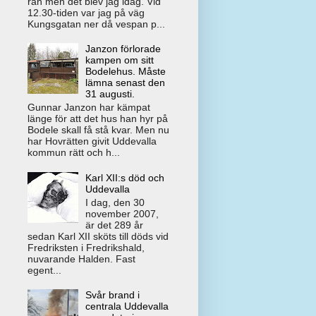
rån men det blev jag idag. Vid
12.30-tiden var jag på väg
Kungsgatan ner då vespan p...
Janzon förlorade
kampen om sitt
Bodelehus. Måste
lämna senast den
31 augusti.
Gunnar Janzon har kämpat
länge för att det hus han hyr på
Bodele skall få stå kvar. Men nu
har Hovrätten givit Uddevalla
kommun rätt och h...
Karl XII:s död och
Uddevalla
I dag, den 30
november 2007,
är det 289 år
sedan Karl XII sköts till döds vid
Fredriksten i Fredrikshald,
nuvarande Halden. Fast
egent...
Svår brand i
centrala Uddevalla