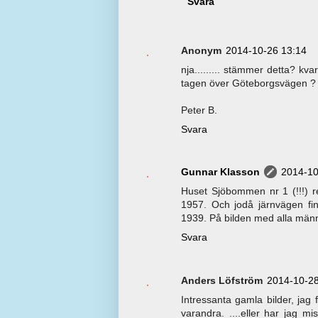
Svara
Anonym
2014-10-26 13:14
nja......... stämmer detta? kva
tagen över Göteborgsvägen ?
Peter B.
Svara
Gunnar Klasson
2014-10
Huset Sjöbommen nr 1 (!!!) re
1957. Och jodå järnvägen fin
1939. På bilden med alla männ
Svara
Anders Löfström
2014-10-28
Intressanta gamla bilder, jag
varandra. ....eller har jag m