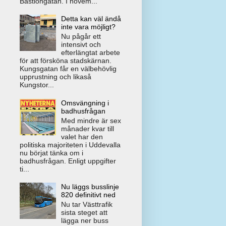
Bastiongatan. I novem...
Detta kan väl ändå
inte vara möjligt?
Nu pågår ett
intensivt och
efterlängtat arbete
för att försköna stadskärnan.
Kungsgatan får en välbehövlig
upprustning och likaså
Kungstor...
Omsvängning i
badhusfrågan
Med mindre är sex
månader kvar till
valet har den
politiska majoriteten i Uddevalla
nu börjat tänka om i
badhusfrågan. Enligt uppgifter
ti...
Nu läggs busslinje
820 definitivt ned
Nu tar Västtrafik
sista steget att
lägga ner buss