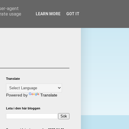
user-agent
erate usage
LEARN MORE
GOT IT
Translate
Powered by
Translate
Leta i den här bloggen