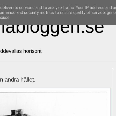
eliver its services and to analyze traffic. Your IP address and 
ormance and security metrics to ensure quality of service, gen
abuse.
labloggen.se
ddevallas horisont
 andra hållet.