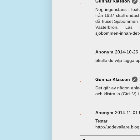
Gunnar Klasson
Nej, ingenstans i text
från 1937 skall endast
då huset Sjöbommen nr
Västerbron. Läs mer
sjobommen-innan-det-r
Anonym
2014-10-26 
Skulle du vilja lägga u
Gunnar Klasson
Det går av någon anled
och klistra in (Ctrl+V)
Anonym
2014-11-01 
Testar
http://uddevallare.blog