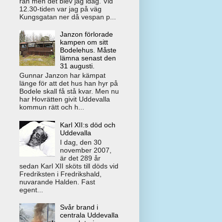
rån men det blev jag idag. Vid
12.30-tiden var jag på väg
Kungsgatan ner då vespan p...
Janzon förlorade
kampen om sitt
Bodelehus. Måste
lämna senast den
31 augusti.
Gunnar Janzon har kämpat
länge för att det hus han hyr på
Bodele skall få stå kvar. Men nu
har Hovrätten givit Uddevalla
kommun rätt och h...
Karl XII:s död och
Uddevalla
I dag, den 30
november 2007,
är det 289 år
sedan Karl XII sköts till döds vid
Fredriksten i Fredrikshald,
nuvarande Halden. Fast
egent...
Svår brand i
centrala Uddevalla