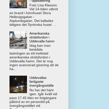
- uppdatering
Foto Lisa Klasson.
Vid 14-tiden utbröt
en brand i hörnhuset Stora
Hellevigsgatan -
Asplundsgatan. Det kallades
tidigare det Syrénska huset. ...
Amerikanska
stridsfordon i
Uddevalla hamn
Idag kan man
beskåda
lastningen av ett trettiotal
amerikanska stridsfordon i
Uddevalla hamn. Det är nog
ingen avancerad gissning att de
ha...
Uddevallas
farligaste
övergångsställe
Nu har det hänt
igen. Igår kväll vid
pass 17.45 blev en fotgängare
påkörd av en personbil på
övergångsstället vid