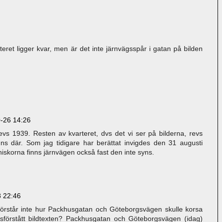
rteret ligger kvar, men är det inte järnvägsspår i gatan på bilden
-26 14:26
vs 1939. Resten av kvarteret, dvs det vi ser på bilderna, revs
ns där. Som jag tidigare har berättat invigdes den 31 augusti
iskorna finns järnvägen också fast den inte syns.
 22:46
 förstår inte hur Packhusgatan och Göteborgsvägen skulle korsa
issförstått bildtexten? Packhusgatan och Göteborgsvägen (idag)