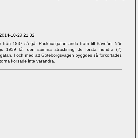
2014-10-29 21:32
an från 1937 så går Packhusgatan ända fram till Bäveån. När
gs 1939 får den samma sträckning de första hundra (?)
atan. I och med att Göteborgsvägen byggdes så förkortades
orna korsade inte varandra.