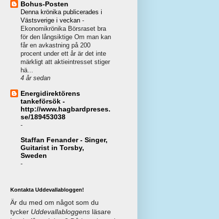
Bohus-Posten
Denna krönika publicerades i
Västsverige i veckan
-
Ekonomikrönika Börsraset bra
för den långsiktige Om man kan
får en avkastning på 200
procent under ett år är det inte
märkligt att aktieintresset stiger
hä...
4 år sedan
Energidirektörens
tankeförsök -
http://www.hagbardpreses.
se/189453038
-
Staffan Fenander - Singer,
Guitarist in Torsby,
Sweden
-
Kontakta Uddevallabloggen!
Är du med om något som du
tycker
Uddevallabloggens
läsare