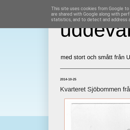
This site uses cookies from Google to d
are shared with Google along with perf
statistics, and to detect and address 
uddeval
med stort och smått från U
2014-10-25
Kvarteret Sjöbommen från