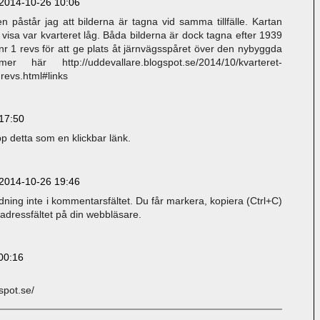
2014-10-26 10:06
en påstår jag att bilderna är tagna vid samma tillfälle. Kartan
 visa var kvarteret låg. Båda bilderna är dock tagna efter 1939
 1 revs för att ge plats åt järnvägsspåret över den nybyggda
 här http://uddevallare.blogspot.se/2014/10/kvarteret-
evs.html#links
17:50
pp detta som en klickbar länk.
2014-10-26 19:46
ning inte i kommentarsfältet. Du får markera, kopiera (Ctrl+C)
 i adressfältet på din webbläsare.
00:16
spot.se/