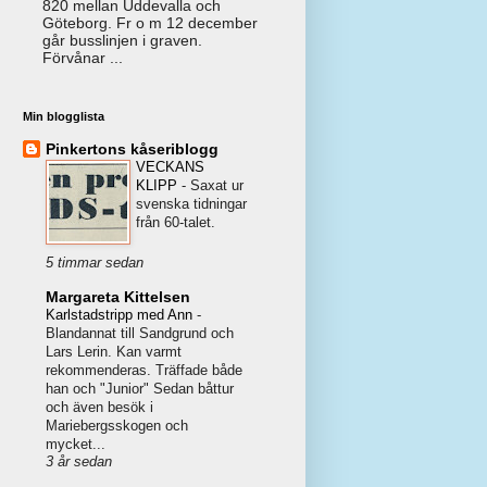
820 mellan Uddevalla och
Göteborg. Fr o m 12 december
går busslinjen i graven.
Förvånar ...
Min blogglista
Pinkertons kåseriblogg
VECKANS
KLIPP
-
Saxat ur
svenska tidningar
från 60-talet.
5 timmar sedan
Margareta Kittelsen
Karlstadstripp med Ann
-
Blandannat till Sandgrund och
Lars Lerin. Kan varmt
rekommenderas. Träffade både
han och "Junior" Sedan båttur
och även besök i
Mariebergsskogen och
mycket...
3 år sedan