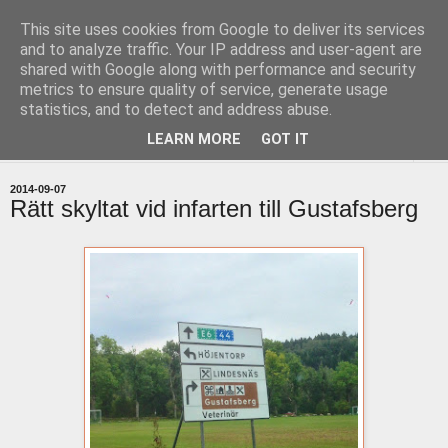
This site uses cookies from Google to deliver its services
uddevallabloggen.se
and to analyze traffic. Your IP address and user-agent are
shared with Google along with performance and security
metrics to ensure quality of service, generate usage
med stort och smått från Uddevallas horisont
statistics, and to detect and address abuse.
LEARN MORE
GOT IT
▼
2014-09-07
Rätt skyltat vid infarten till Gustafsberg