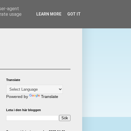
user-agent
erate usage
LEARN MORE
GOT IT
Translate
Powered by
Translate
Leta i den här bloggen