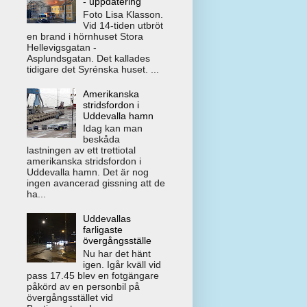
- uppdatering
Foto Lisa Klasson.
Vid 14-tiden utbröt
en brand i hörnhuset Stora
Hellevigsgatan -
Asplundsgatan. Det kallades
tidigare det Syrénska huset. ...
Amerikanska
stridsfordon i
Uddevalla hamn
Idag kan man
beskåda
lastningen av ett trettiotal
amerikanska stridsfordon i
Uddevalla hamn. Det är nog
ingen avancerad gissning att de
ha...
Uddevallas
farligaste
övergångsställe
Nu har det hänt
igen. Igår kväll vid
pass 17.45 blev en fotgängare
påkörd av en personbil på
övergångsstället vid