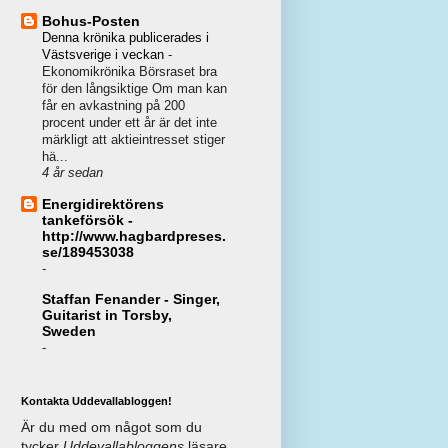
Bohus-Posten
Denna krönika publicerades i
Västsverige i veckan
-
Ekonomikrönika Börsraset bra
för den långsiktige Om man kan
får en avkastning på 200
procent under ett år är det inte
märkligt att aktieintresset stiger
hä...
4 år sedan
Energidirektörens
tankeförsök -
http://www.hagbardpreses.
se/189453038
-
Staffan Fenander - Singer,
Guitarist in Torsby,
Sweden
-
Kontakta Uddevallabloggen!
Är du med om något som du
tycker
Uddevallabloggens
läsare