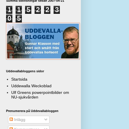
Summa sidvisningar sedan 2007-04-21
1
1
5
2
2
3
0
5
Uddevallabloggens sidor
Startsida
Uddewalla Weckoblad
Ulf Greens powerpointbilder om
NU-sjukvården
Prenumerera på Uddevallabloggen
Inlägg