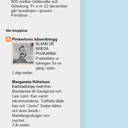
820 mellan Uddevalla och
Göteborg. Fr o m 12 december
går busslinjen i graven.
Förvånar ...
Min blogglista
Pinkertons kåseriblogg
BLAND DE
BREDA
POJKARNA
-
Pratbubblor ur
tidningen Se en
gång i tiden.
1 dag sedan
Margareta Kittelsen
Karlstadstripp med Ann
-
Blandannat till Sandgrund och
Lars Lerin. Kan varmt
rekommenderas. Träffade både
han och "Junior" Sedan båttur
och även besök i
Mariebergsskogen och
mycket...
3 år sedan