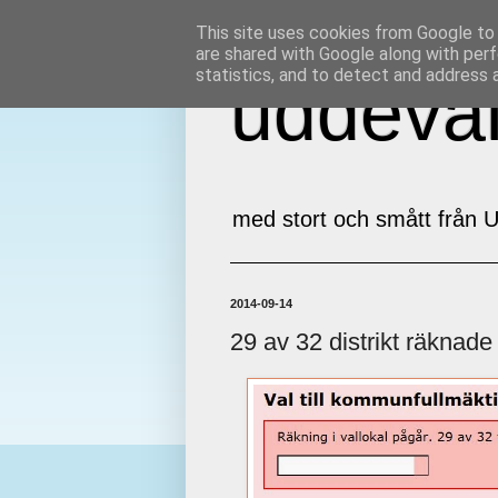
This site uses cookies from Google to d
are shared with Google along with perf
statistics, and to detect and address 
uddeval
med stort och smått från U
2014-09-14
29 av 32 distrikt räknad