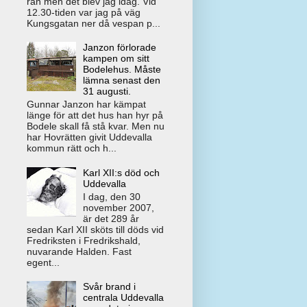
rån men det blev jag idag. Vid
12.30-tiden var jag på väg
Kungsgatan ner då vespan p...
Janzon förlorade
kampen om sitt
Bodelehus. Måste
lämna senast den
31 augusti.
Gunnar Janzon har kämpat
länge för att det hus han hyr på
Bodele skall få stå kvar. Men nu
har Hovrätten givit Uddevalla
kommun rätt och h...
Karl XII:s död och
Uddevalla
I dag, den 30
november 2007,
är det 289 år
sedan Karl XII sköts till döds vid
Fredriksten i Fredrikshald,
nuvarande Halden. Fast
egent...
Svår brand i
centrala Uddevalla