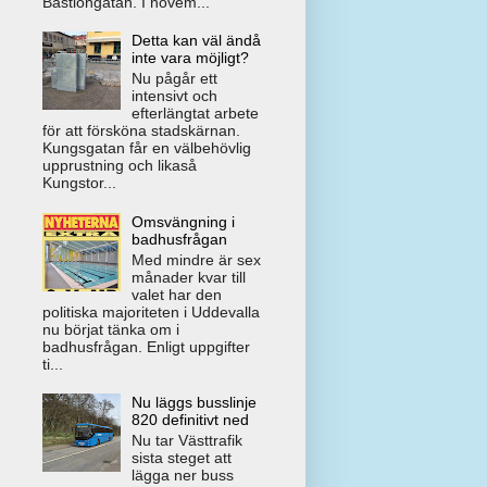
Bastiongatan. I novem...
Detta kan väl ändå
inte vara möjligt?
Nu pågår ett
intensivt och
efterlängtat arbete
för att försköna stadskärnan.
Kungsgatan får en välbehövlig
upprustning och likaså
Kungstor...
Omsvängning i
badhusfrågan
Med mindre är sex
månader kvar till
valet har den
politiska majoriteten i Uddevalla
nu börjat tänka om i
badhusfrågan. Enligt uppgifter
ti...
Nu läggs busslinje
820 definitivt ned
Nu tar Västtrafik
sista steget att
lägga ner buss