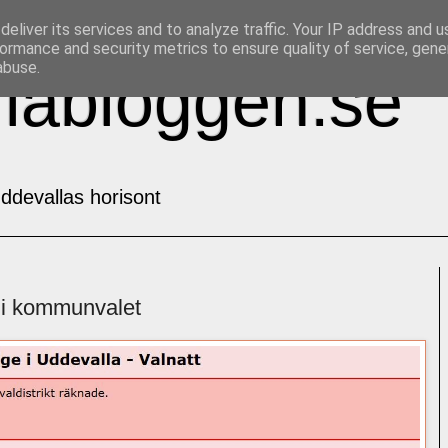
eliver its services and to analyze traffic. Your IP address and 
ormance and security metrics to ensure quality of service, gen
abuse.
labloggen.se
ddevallas horisont
e i kommunvalet