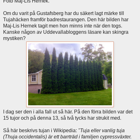
Foto Maj-Lis Hernek.
Om du varit på Gustafsberg har du säkert lagt märke till
Tujahäcken framför badrestaurangen. Den här bilden har
Maj-Lis Hernek tagit men hon minns inte när den togs.
Kanske någon av Uddevallabloggens läsare kan skingra
mystiken?
I dag ser den i alla fall ut så här. På den förra bilden var det
15 tujor och på denna 13, så två tycks har strukit med.
Så här beskrivs tujan i Wikipedia:
"Tuja eller vanlig tuja
(Thuja occidentalis) är ett barrträd i familjen cypressväxter.