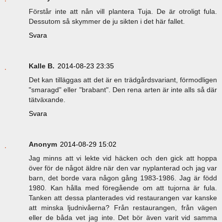
Förstår inte att nån vill plantera Tuja. De är otroligt fula.
Dessutom så skymmer de ju sikten i det här fallet.
Svara
Kalle B.
2014-08-23 23:35
Det kan tilläggas att det är en trädgårdsvariant, förmodligen
"smaragd" eller "brabant". Den rena arten är inte alls så där
tätväxande.
Svara
Anonym
2014-08-29 15:02
Jag minns att vi lekte vid häcken och den gick att hoppa
över för de något äldre när den var nyplanterad och jag var
barn, det borde vara någon gång 1983-1986. Jag är född
1980. Kan hålla med föregående om att tujorna är fula.
Tanken att dessa planterades vid restaurangen var kanske
att minska ljudnivåerna? Från restaurangen, från vägen
eller de båda vet jag inte. Det bör även varit vid samma