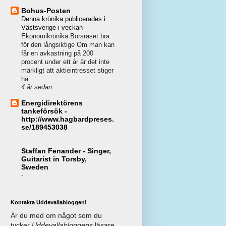
Bohus-Posten
Denna krönika publicerades i
Västsverige i veckan
-
Ekonomikrönika Börsraset bra
för den långsiktige Om man kan
får en avkastning på 200
procent under ett år är det inte
märkligt att aktieintresset stiger
hä...
4 år sedan
Energidirektörens
tankeförsök -
http://www.hagbardpreses.
se/189453038
-
Staffan Fenander - Singer,
Guitarist in Torsby,
Sweden
-
Kontakta Uddevallabloggen!
Är du med om något som du
tycker
Uddevallabloggens
läsare