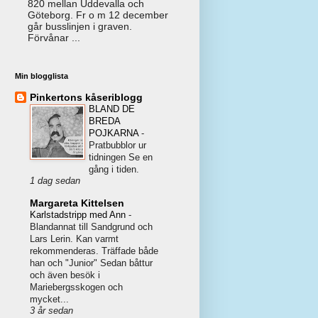
820 mellan Uddevalla och
Göteborg. Fr o m 12 december
går busslinjen i graven.
Förvånar ...
Min blogglista
Pinkertons kåseriblogg
BLAND DE
BREDA
POJKARNA
-
Pratbubblor ur
tidningen Se en
gång i tiden.
1 dag sedan
Margareta Kittelsen
Karlstadstripp med Ann
-
Blandannat till Sandgrund och
Lars Lerin. Kan varmt
rekommenderas. Träffade både
han och "Junior" Sedan båttur
och även besök i
Mariebergsskogen och
mycket...
3 år sedan