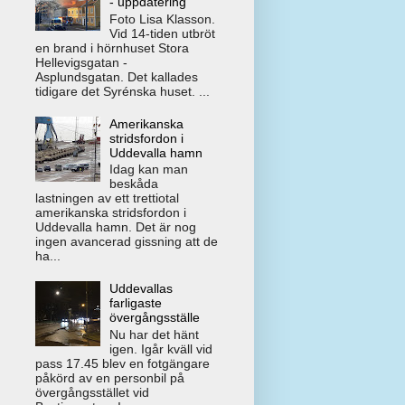
- uppdatering
Foto Lisa Klasson.
Vid 14-tiden utbröt
en brand i hörnhuset Stora
Hellevigsgatan -
Asplundsgatan. Det kallades
tidigare det Syrénska huset. ...
Amerikanska
stridsfordon i
Uddevalla hamn
Idag kan man
beskåda
lastningen av ett trettiotal
amerikanska stridsfordon i
Uddevalla hamn. Det är nog
ingen avancerad gissning att de
ha...
Uddevallas
farligaste
övergångsställe
Nu har det hänt
igen. Igår kväll vid
pass 17.45 blev en fotgängare
påkörd av en personbil på
övergångsstället vid