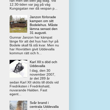
rån men det blev jag idag. Vid
12.30-tiden var jag på väg
Kungsgatan ner då vespan p...
Janzon förlorade
kampen om sitt
Bodelehus. Måste
lämna senast den
31 augusti.
Gunnar Janzon har kämpat
länge för att det hus han hyr på
Bodele skall få stå kvar. Men nu
har Hovrätten givit Uddevalla
kommun rätt och h...
Karl XII:s död och
Uddevalla
I dag, den 30
november 2007,
är det 289 år
sedan Karl XII sköts till döds vid
Fredriksten i Fredrikshald,
nuvarande Halden. Fast
egent...
Svår brand i
centrala Uddevalla