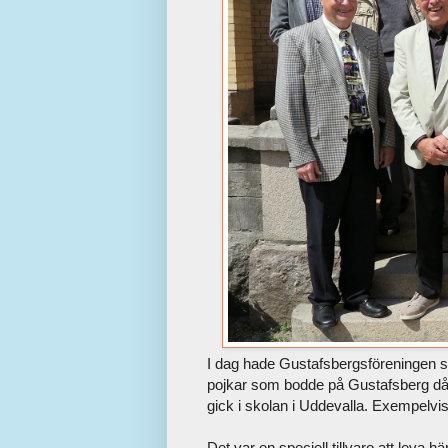
I dag hade Gustafsbergsföreningen s
pojkar som bodde på Gustafsberg d
gick i skolan i Uddevalla. Exempelvi
Det var en speciell tillvaro att leva hä