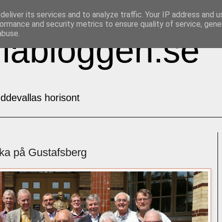
eliver its services and to analyze traffic. Your IP address and 
ormance and security metrics to ensure quality of service, gen
abuse.
labloggen.se
ddevallas horisont
aka på Gustafsberg