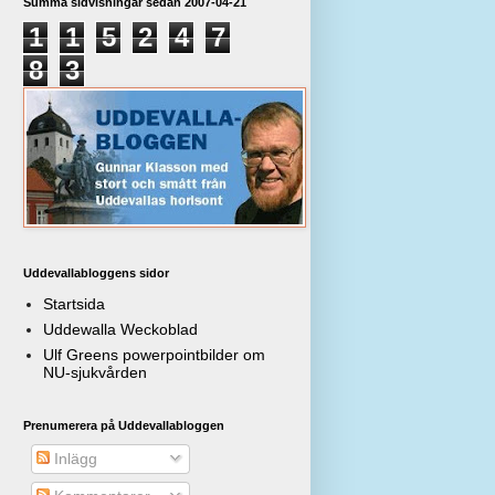
Summa sidvisningar sedan 2007-04-21
1
1
5
2
4
7
8
3
Uddevallabloggens sidor
Startsida
Uddewalla Weckoblad
Ulf Greens powerpointbilder om
NU-sjukvården
Prenumerera på Uddevallabloggen
Inlägg