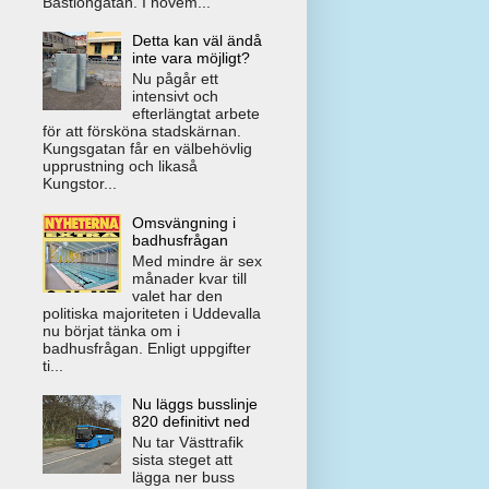
Bastiongatan. I novem...
Detta kan väl ändå
inte vara möjligt?
Nu pågår ett
intensivt och
efterlängtat arbete
för att försköna stadskärnan.
Kungsgatan får en välbehövlig
upprustning och likaså
Kungstor...
Omsvängning i
badhusfrågan
Med mindre är sex
månader kvar till
valet har den
politiska majoriteten i Uddevalla
nu börjat tänka om i
badhusfrågan. Enligt uppgifter
ti...
Nu läggs busslinje
820 definitivt ned
Nu tar Västtrafik
sista steget att
lägga ner buss