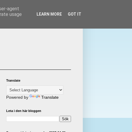
user-agent
erate usage
LEARN MORE
GOT IT
Translate
Powered by
Translate
Leta i den här bloggen