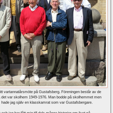
itt vartannatårsmöte på Gustafsberg. Föreningen består av de
å det var skolhem 1949-1976. Man bodde på skolhemmet men
s hade jag själv en klasskamrat som var Gustafsbergare.
r och jag har fått mig till dels många historier om livet på