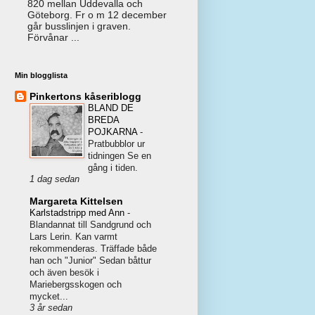
820 mellan Uddevalla och
Göteborg. Fr o m 12 december
går busslinjen i graven.
Förvånar ...
Min blogglista
Pinkertons kåseriblogg
BLAND DE
BREDA
POJKARNA
-
Pratbubblor ur
tidningen Se en
gång i tiden.
1 dag sedan
Margareta Kittelsen
Karlstadstripp med Ann
-
Blandannat till Sandgrund och
Lars Lerin. Kan varmt
rekommenderas. Träffade både
han och "Junior" Sedan båttur
och även besök i
Mariebergsskogen och
mycket...
3 år sedan