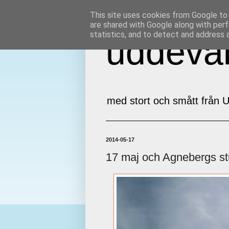
This site uses cookies from Google to d
are shared with Google along with perf
statistics, and to detect and address 
uddeval
med stort och smått från U
2014-05-17
17 maj och Agnebergs st