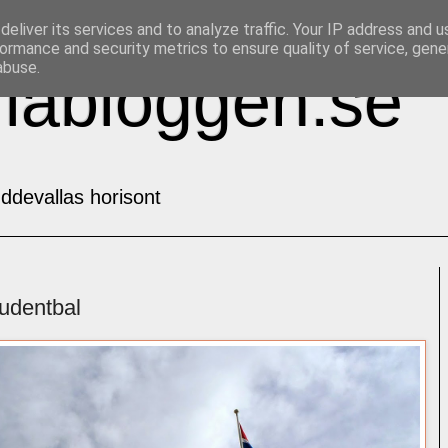
eliver its services and to analyze traffic. Your IP address and 
ormance and security metrics to ensure quality of service, gen
abuse.
labloggen.se
ddevallas horisont
udentbal