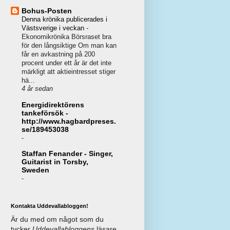
Bohus-Posten
Denna krönika publicerades i
Västsverige i veckan
-
Ekonomikrönika Börsraset bra
för den långsiktige Om man kan
får en avkastning på 200
procent under ett år är det inte
märkligt att aktieintresset stiger
hä...
4 år sedan
Energidirektörens
tankeförsök -
http://www.hagbardpreses.
se/189453038
-
Staffan Fenander - Singer,
Guitarist in Torsby,
Sweden
-
Kontakta Uddevallabloggen!
Är du med om något som du
tycker
Uddevallabloggens
läsare