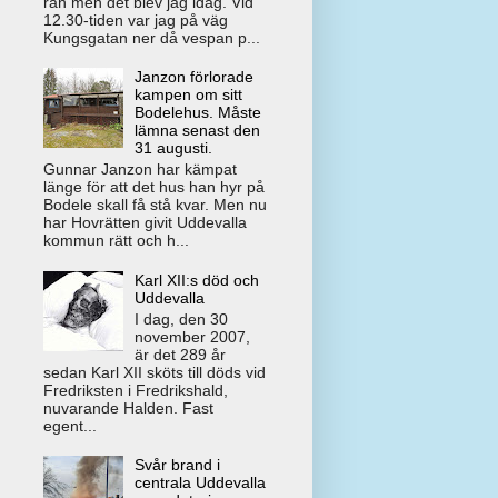
rån men det blev jag idag. Vid
12.30-tiden var jag på väg
Kungsgatan ner då vespan p...
Janzon förlorade
kampen om sitt
Bodelehus. Måste
lämna senast den
31 augusti.
Gunnar Janzon har kämpat
länge för att det hus han hyr på
Bodele skall få stå kvar. Men nu
har Hovrätten givit Uddevalla
kommun rätt och h...
Karl XII:s död och
Uddevalla
I dag, den 30
november 2007,
är det 289 år
sedan Karl XII sköts till döds vid
Fredriksten i Fredrikshald,
nuvarande Halden. Fast
egent...
Svår brand i
centrala Uddevalla