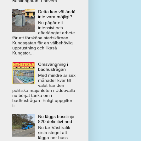
Bastiongatan. I novem...
Detta kan väl ändå
inte vara möjligt?
Nu pågår ett
intensivt och
efterlängtat arbete
för att försköna stadskärnan.
Kungsgatan får en välbehövlig
upprustning och likaså
Kungstor...
Omsvängning i
badhusfrågan
Med mindre är sex
månader kvar till
valet har den
politiska majoriteten i Uddevalla
nu börjat tänka om i
badhusfrågan. Enligt uppgifter
ti...
Nu läggs busslinje
820 definitivt ned
Nu tar Västtrafik
sista steget att
lägga ner buss