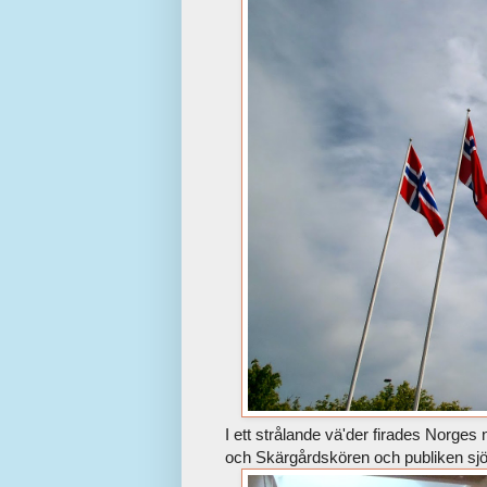
I ett strålande vä'der firades Norg
och Skärgårdskören och publiken sj