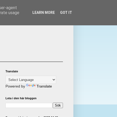
user-agent
erate usage
LEARN MORE
GOT IT
Translate
Powered by
Translate
Leta i den här bloggen