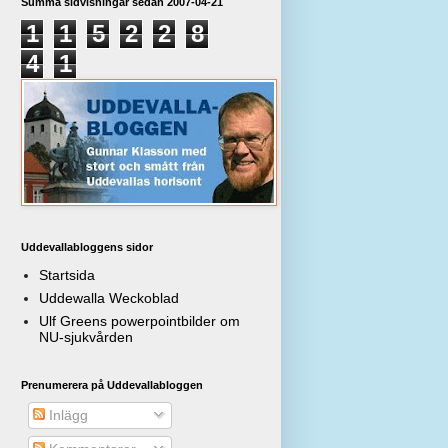
Summa sidvisningar sedan 2007-04-21
1
1
5
2
2
8
4
1
Uddevallabloggens sidor
Startsida
Uddewalla Weckoblad
Ulf Greens powerpointbilder om
NU-sjukvården
Prenumerera på Uddevallabloggen
Inlägg