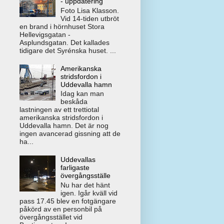
- uppdatering
Foto Lisa Klasson.
Vid 14-tiden utbröt
en brand i hörnhuset Stora
Hellevigsgatan -
Asplundsgatan. Det kallades
tidigare det Syrénska huset. ...
Amerikanska
stridsfordon i
Uddevalla hamn
Idag kan man
beskåda
lastningen av ett trettiotal
amerikanska stridsfordon i
Uddevalla hamn. Det är nog
ingen avancerad gissning att de
ha...
Uddevallas
farligaste
övergångsställe
Nu har det hänt
igen. Igår kväll vid
pass 17.45 blev en fotgängare
påkörd av en personbil på
övergångsstället vid