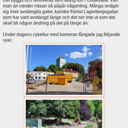
Det byggs och renoveras som aldrig förr i Uddevalla. Vart
man än vänder näsan så pågår någonting. Många ondgör
sig över avstängda gator, kanske främst Lagerbergsgatan
som har varit avstängd länge och det ser inte ut som det
skall bli någon ändring på det på länge än.
Under dagens cykeltur med kameran fångade jag följande
vyer.