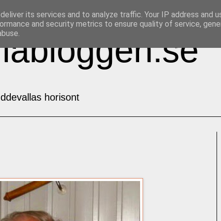
eliver its services and to analyze traffic. Your IP address and 
ormance and security metrics to ensure quality of service, gen
abuse.
labloggen.se
ddevallas horisont