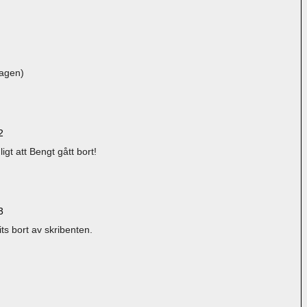
agen)
2
igt att Bengt gått bort!
3
s bort av skribenten.