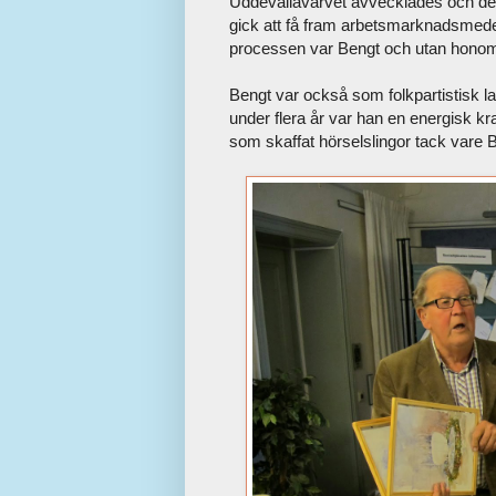
Uddevallavarvet avvecklades och det 
gick att få fram arbetsmarknadsmedel 
processen var Bengt och utan honom
Bengt var också som folkpartistisk l
under flera år var han en energisk k
som skaffat hörselslingor tack vare 