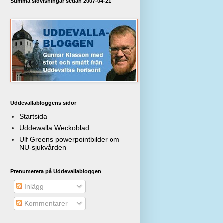
Summa sidvisningar sedan 2007-04-21
Uddevallabloggens sidor
Startsida
Uddewalla Weckoblad
Ulf Greens powerpointbilder om
NU-sjukvården
Prenumerera på Uddevallabloggen
Inlägg
Kommentarer