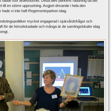
rådde stor arbetslöshet. Detta blev parkens räddning då det
till en större upprustning. Avgjort drivande i hela den
 hade vi inte haft Regementsparken idag.
andstingspolitiker mycket engagerad i sjukvårdsfrågor och
raft för de hörselskadade och många är de samlingslokaler idag
Bengt.