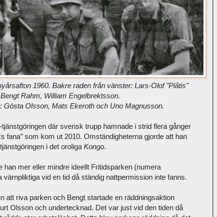
årsafton 1960. Bakre raden från vänster: Lars-Olof "Plåtis"
Bengt Rahm, William Engelbrektsson.
r: Gösta Olsson, Mats Ekeroth och Uno Magnusson.
-tjänstgöringen där svensk trupp hamnade i strid flera gånger
N:s fana” som kom ut 2010. Omständigheterna gjorde att han
jänstgöringen i det oroliga
Kongo
.
te han mer eller mindre ideellt Fritidsparken (numera
värnpliktiga vid en tid då ständig nattpermission inte fanns.
en att riva parken och Bengt startade en räddningsaktion
t Olsson och undertecknad. Det var just vid den tiden då