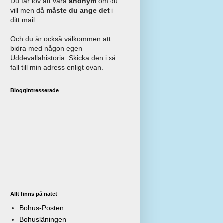
Du får lov att vara
anonym
om du
vill men då
måste du ange det
i
ditt mail.
Och du är också välkommen att
bidra med någon egen
Uddevallahistoria. Skicka den i så
fall till min adress enligt ovan.
Bloggintresserade
Allt finns på nätet
Bohus-Posten
Bohusläningen