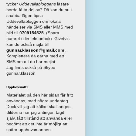
tycker
Uddevallabloggens
läsare
borde få ta del av? Då kan du nu i
snabba lägen tipsa
Uddevallabloggen om lokala
händelser via SMS eller MMS med
bild till
0709154525
. (Spara
numret i din telefonbok). Givetvis
kan du också mejla till
gunnar.klasson@gmail.com
.
Komplettera då gärna med ett
SMS om att du har mejlat.
Jag finns också på Skype
gunnar.klasson
Upphovsrätt?
Materialet på den här sidan får fritt
användas, med några undantag.
Dock vill jag att källan skall anges.
Bilderna har jag antingen tagit
själv, fått tillstånd att använda eller
bedömt att det inte är möjligt att
spåra upphovsmannen.