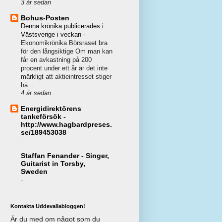
3 år sedan
Bohus-Posten
Denna krönika publicerades i
Västsverige i veckan
-
Ekonomikrönika Börsraset bra
för den långsiktige Om man kan
får en avkastning på 200
procent under ett år är det inte
märkligt att aktieintresset stiger
hä...
4 år sedan
Energidirektörens
tankeförsök -
http://www.hagbardpreses.
se/189453038
-
Staffan Fenander - Singer,
Guitarist in Torsby,
Sweden
-
Kontakta Uddevallabloggen!
Är du med om något som du