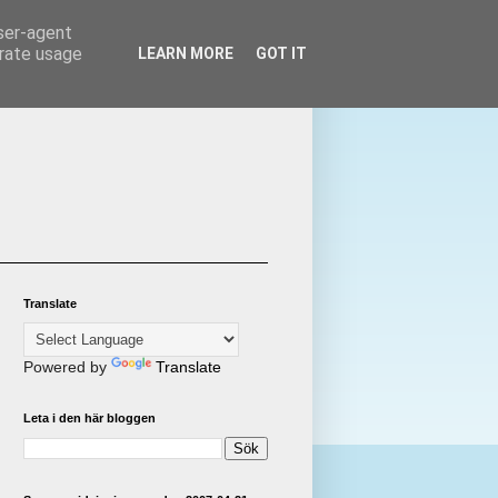
user-agent
erate usage
LEARN MORE
GOT IT
Translate
Powered by
Translate
Leta i den här bloggen