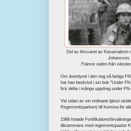
Del av försvaret av Kasamabron ny
Johansson, 
Främre raden från vänste
Om äventyret i den nog så farliga FN
har han beskrivit i sin bok ”Under F
fick delta i många uppdrag under FN-t
Vid sidan av sin ordinarie tjänst sköt
Regementsparken) till fromma för alla 
1986 hotade Fortifikationsförvaltning
tillsammans med regementspastor Kur