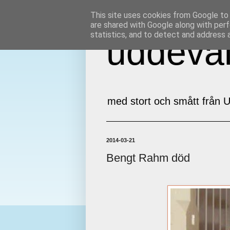
This site uses cookies from Google to d
are shared with Google along with perf
statistics, and to detect and address 
uddeval
med stort och smått från U
2014-03-21
Bengt Rahm död