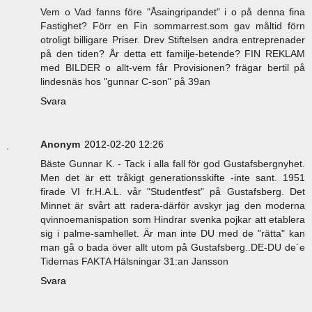
Vem o Vad fanns före "Åsaingripandet" i o på denna fina
Fastighet? Förr en Fin sommarrest.som gav måltid förn
otroligt billigare Priser. Drev Stiftelsen andra entreprenader
på den tiden? År detta ett familje-betende? FIN REKLAM
med BILDER o allt-vem får Provisionen? frägar bertil på
lindesnäs hos "gunnar C-son" på 39an
Svara
Anonym
2012-02-20 12:26
Bäste Gunnar K. - Tack i alla fall för god Gustafsbergnyhet.
Men det är ett tråkigt generationsskifte -inte sant. 1951
firade VI fr.H.A.L. vår "Studentfest" på Gustafsberg. Det
Minnet är svårt att radera-därför avskyr jag den moderna
qvinnoemanispation som Hindrar svenka pojkar att etablera
sig i palme-samhellet. Är man inte DU med de "rätta" kan
man gå o bada över allt utom på Gustafsberg..DE-DU de´e
Tidernas FAKTA Hälsningar 31:an Jansson
Svara