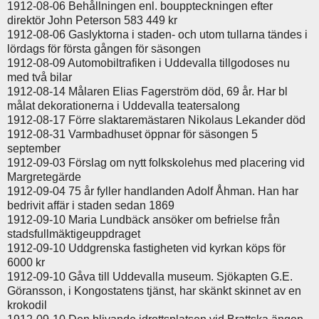
1912-08-06 Behållningen enl. bouppteckningen efter
direktör John Peterson 583 449 kr
1912-08-06 Gaslyktorna i staden- och utom tullarna tändes i
lördags för första gången för säsongen
1912-08-09 Automobiltrafiken i Uddevalla tillgodoses nu
med två bilar
1912-08-14 Målaren Elias Fagerström död, 69 år. Har bl
målat dekorationerna i Uddevalla teatersalong
1912-08-17 Förre slaktaremästaren Nikolaus Lekander död
1912-08-31 Varmbadhuset öppnar för säsongen 5
september
1912-09-03 Förslag om nytt folkskolehus med placering vid
Margretegärde
1912-09-04 75 år fyller handlanden Adolf Åhman. Han har
bedrivit affär i staden sedan 1869
1912-09-10 Maria Lundbäck ansöker om befrielse från
stadsfullmäktigeuppdraget
1912-09-10 Uddgrenska fastigheten vid kyrkan köps för
6000 kr
1912-09-10 Gåva till Uddevalla museum. Sjökapten G.E.
Göransson, i Kongostatens tjänst, har skänkt skinnet av en
krokodil