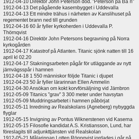
1912-04-10 Direktör John Peterson död. ”Peterson på Ba´n”
1912-04-13 Det pågående kasernbygget i Uddevalla
1912-04-13 Ett mindre trähus i närheten av Kanslihuset på
regementet brann ned till grunden
1912-04-16 60 år fyller kyrkoherden i Uddevalla P.
Thörnqvist
1912-04-16 Direktör John Petersons begravning på Norra
kyrkogården
1912-04-17 Katastrof på Atlanten. Titanic sjönk natten till 16
april kl 02.20
1912-04-17 Stakningsarbeten pågår för utläggande av nytt
järnvägsspår i hamnen
1912-04-18 1 550 människor följde Titanic i djupet
1912-04-23 50 år fyller lärarinnan Ellen Ammelin
1912-04-30 Ansökan om kokt korvförsäljning vid Järnbron
1912-05-09 Titanics ”grav” 3 300 meter under havsytan
1912-05-09 Muddringsarbetet i hamnen påbörjat
1912-05-11 Inredning av Realskolans (Agneberg) nybyggda
flyglar
1912-05-15 Invigning av Pontus Wiknerstenen vid Kaserna
1912-05-15 Filosofie kandidat A.S. Kristiansson, Lund, har
föreslagits till adjunkttjänsten vid Realskolan
1912-05-21 Målarinnan Lotten Rönnqvist jordades i går på