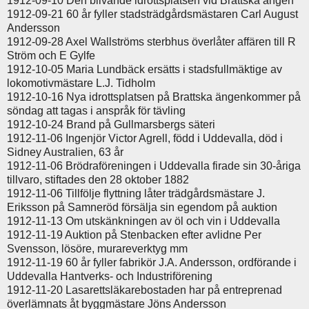
1912-09-10 Den blivande idrottsplatsen vid Brattska ängen
1912-09-21 60 år fyller stadsträdgårdsmästaren Carl August
Andersson
1912-09-28 Axel Wallströms sterbhus överlåter affären till R
Ström och E Gylfe
1912-10-05 Maria Lundbäck ersätts i stadsfullmäktige av
lokomotivmästare L.J. Tidholm
1912-10-16 Nya idrottsplatsen på Brattska ängenkommer på
söndag att tagas i anspråk för tävling
1912-10-24 Brand på Gullmarsbergs säteri
1912-11-06 Ingenjör Victor Agrell, född i Uddevalla, död i
Sidney Australien, 63 år
1912-11-06 Brödraföreningen i Uddevalla firade sin 30-åriga
tillvaro, stiftades den 28 oktober 1882
1912-11-06 Tillfölje flyttning låter trädgårdsmästare J.
Eriksson på Samneröd försälja sin egendom på auktion
1912-11-13 Om utskänkningen av öl och vin i Uddevalla
1912-11-19 Auktion på Stenbacken efter avlidne Per
Svensson, lösöre, murareverktyg mm
1912-11-19 60 år fyller fabrikör J.A. Andersson, ordförande i
Uddevalla Hantverks- och Industriförening
1912-11-20 Lasarettsläkarebostaden har på entreprenad
överlämnats åt byggmästare Jöns Andersson