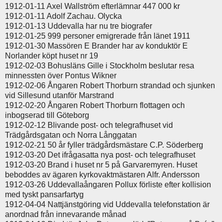
1912-01-11 Axel Wallström efterlämnar 447 000 kr
1912-01-11 Adolf Zachau. Olycka
1912-01-13 Uddevalla har nu tre biografer
1912-01-25 999 personer emigrerade från länet 1911
1912-01-30 Massören E Brander har av konduktör E
Norlander köpt huset nr 19
1912-02-03 Bohusläns Gille i Stockholm beslutar resa
minnessten över Pontus Wikner
1912-02-06 Ångaren Robert Thorburn strandad och sjunken
vid Sillesund utanför Marstrand
1912-02-20 Ångaren Robert Thorburn flottagen och
inbogserad till Göteborg
1912-02-12 Blivande post- och telegrafhuset vid
Trädgårdsgatan och Norra Långgatan
1912-02-21 50 år fyller trädgårdsmästare C.P. Söderberg
1912-03-20 Det ifrågasatta nya post- och telegrafhuset
1912-03-20 Brand i huset nr 5 på Garvaremyren. Huset
beboddes av ägaren kyrkovaktmästaren Alfr. Andersson
1912-03-26 Uddevallaångaren Pollux förliste efter kollision
med tyskt pansarfartyg
1912-04-04 Nattjänstgöring vid Uddevalla telefonstation är
anordnad från innevarande månad