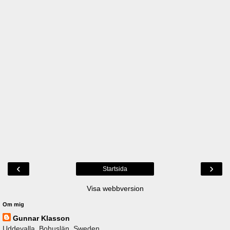
‹
›
Startsida
Visa webbversion
Om mig
Gunnar Klasson
Uddevalla, Bohuslän, Sweden