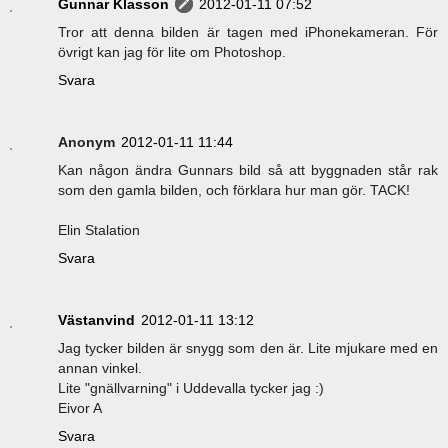
Gunnar Klasson
2012-01-11 07:52
Tror att denna bilden är tagen med iPhonekameran. För
övrigt kan jag för lite om Photoshop.
Svara
Anonym
2012-01-11 11:44
Kan någon ändra Gunnars bild så att byggnaden står rak
som den gamla bilden, och förklara hur man gör. TACK!
Elin Stalation
Svara
Västanvind
2012-01-11 13:12
Jag tycker bilden är snygg som den är. Lite mjukare med en
annan vinkel.
Lite "gnällvarning" i Uddevalla tycker jag :)
Eivor A
Svara