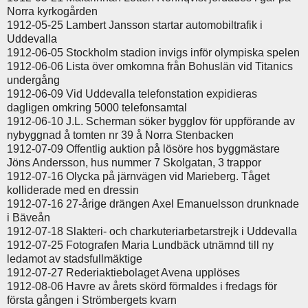
Norra kyrkogården
1912-05-25 Lambert Jansson startar automobiltrafik i
Uddevalla
1912-06-05 Stockholm stadion invigs inför olympiska spelen
1912-06-06 Lista över omkomna från Bohuslän vid Titanics
undergång
1912-06-09 Vid Uddevalla telefonstation expidieras
dagligen omkring 5000 telefonsamtal
1912-06-10 J.L. Scherman söker bygglov för uppförande av
nybyggnad å tomten nr 39 å Norra Stenbacken
1912-07-09 Offentlig auktion på lösöre hos byggmästare
Jöns Andersson, hus nummer 7 Skolgatan, 3 trappor
1912-07-16 Olycka på järnvägen vid Marieberg. Tåget
kolliderade med en dressin
1912-07-16 27-årige drängen Axel Emanuelsson drunknade
i Bäveån
1912-07-18 Slakteri- och charkuteriarbetarstrejk i Uddevalla
1912-07-25 Fotografen Maria Lundbäck utnämnd till ny
ledamot av stadsfullmäktige
1912-07-27 Rederiaktiebolaget Avena upplöses
1912-08-06 Havre av årets skörd förmaldes i fredags för
första gången i Strömbergets kvarn