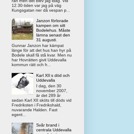
rån men det blev jag idag. Vid
12.30-tiden var jag på väg
Kungsgatan ner då vespan p...
Janzon förlorade
kampen om sitt
Bodelehus. Måste
lämna senast den
31 augusti.
Gunnar Janzon har kämpat
länge för att det hus han hyr på
Bodele skall få stå kvar. Men nu
har Hovrätten givit Uddevalla
kommun rätt och h...
Karl XII:s död och
Uddevalla
I dag, den 30
november 2007,
är det 289 år
sedan Karl XII sköts till döds vid
Fredriksten i Fredrikshald,
nuvarande Halden. Fast
egent...
Svår brand i
centrala Uddevalla