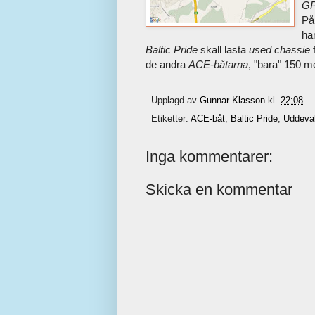
GP
På
ha
Baltic Pride
skall lasta
used chassie
de andra
ACE-båtarna
, "bara" 150 me
Upplagd av
Gunnar Klasson
kl.
22:08
Etiketter:
ACE-båt
,
Baltic Pride
,
Uddeva
Inga kommentarer:
Skicka en kommentar