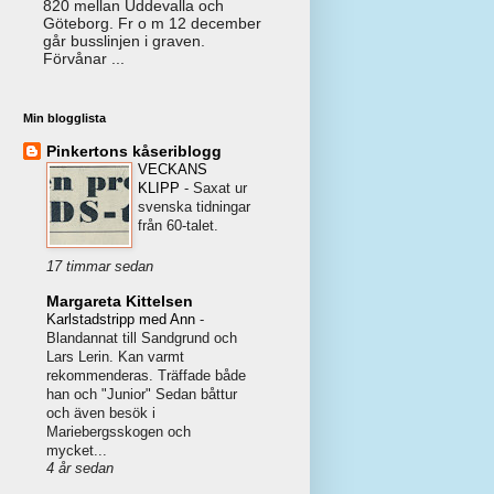
820 mellan Uddevalla och
Göteborg. Fr o m 12 december
går busslinjen i graven.
Förvånar ...
Min blogglista
Pinkertons kåseriblogg
VECKANS
KLIPP
-
Saxat ur
svenska tidningar
från 60-talet.
17 timmar sedan
Margareta Kittelsen
Karlstadstripp med Ann
-
Blandannat till Sandgrund och
Lars Lerin. Kan varmt
rekommenderas. Träffade både
han och "Junior" Sedan båttur
och även besök i
Mariebergsskogen och
mycket...
4 år sedan