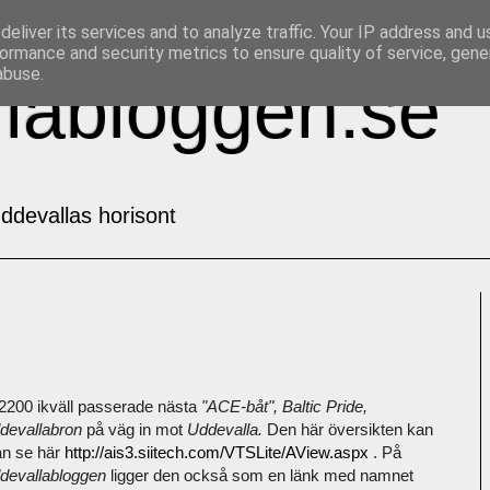
eliver its services and to analyze traffic. Your IP address and 
ormance and security metrics to ensure quality of service, gen
abuse.
labloggen.se
ddevallas horisont
 2200 ikväll passerade nästa
"ACE-båt", Baltic Pride,
devallabron
på väg in mot
Uddevalla.
Den här översikten kan
n se här
http://ais3.siitech.com/VTSLite/AView.aspx
. På
devallabloggen
ligger den också som en länk med namnet