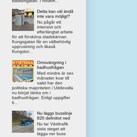
Bastiongatan. I novem...
Detta kan väl ändå
inte vara möjligt?
Nu pågår ett
intensivt och
efterlängtat arbete
för att försköna stadskärnan.
Kungsgatan får en välbehövlig
upprustning och likaså
Kungstor...
Omsvängning i
badhusfrågan
Med mindre är sex
månader kvar till
valet har den
politiska majoriteten i Uddevalla
nu börjat tänka om i
badhusfrågan. Enligt uppgifter
ti...
Nu läggs busslinje
820 definitivt ned
Nu tar Västtrafik
sista steget att
lägga ner buss