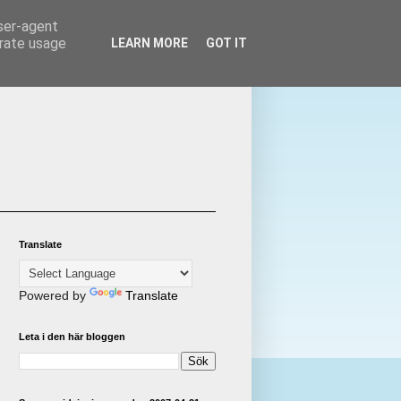
user-agent
erate usage
LEARN MORE
GOT IT
Translate
Powered by
Translate
Leta i den här bloggen