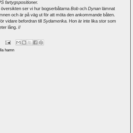
S fartygspositioner.
 översikten ser vi hur bogserbåtarna
Bob
och
Dynan
lämnat
mnen och är på väg ut för att möta den ankommande båten.
för vidare befordran till
Sydamerika.
Hon är inte lika stor som
ter lång. //
lla hamn