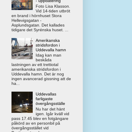
- uppdatering
Foto Lisa Klasson.
Vid 14-tiden utbröt
en brand i hörnhuset Stora
Hellevigsgatan -
Asplundsgatan. Det kallades
tidigare det Syrénska huset. ...
Amerikanska
stridsfordon i
Uddevalla hamn
Idag kan man
beskåda
lastningen av ett trettiotal
amerikanska stridsfordon i
Uddevalla hamn. Det är nog
ingen avancerad gissning att de
ha...
Uddevallas
farligaste
övergångsställe
Nu har det hänt
igen. Igår kväll vid
pass 17.45 blev en fotgängare
påkörd av en personbil på
övergångsstället vid