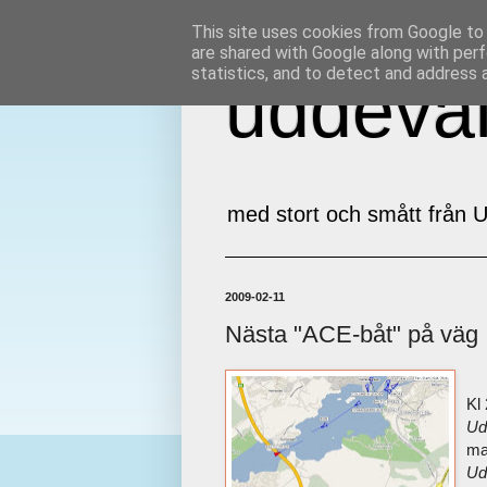
This site uses cookies from Google to d
are shared with Google along with perf
statistics, and to detect and address 
uddeval
med stort och smått från U
2009-02-11
Nästa "ACE-båt" på väg
Kl
Ud
ma
Ud