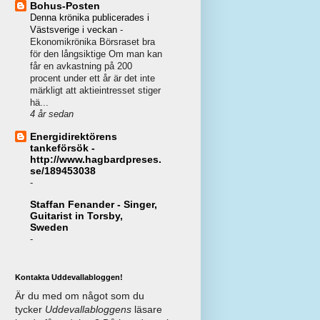
Bohus-Posten
Denna krönika publicerades i
Västsverige i veckan
-
Ekonomikrönika Börsraset bra
för den långsiktige Om man kan
får en avkastning på 200
procent under ett år är det inte
märkligt att aktieintresset stiger
hä...
4 år sedan
Energidirektörens
tankeförsök -
http://www.hagbardpreses.
se/189453038
-
Staffan Fenander - Singer,
Guitarist in Torsby,
Sweden
-
Kontakta Uddevallabloggen!
Är du med om något som du
tycker
Uddevallabloggens
läsare