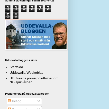
Summa sidvisningar sedan 2007-04-21
1
1
5
2
7
2
5
0
Uddevallabloggens sidor
Startsida
Uddewalla Weckoblad
Ulf Greens powerpointbilder om
NU-sjukvården
Prenumerera på Uddevallabloggen
Inlägg