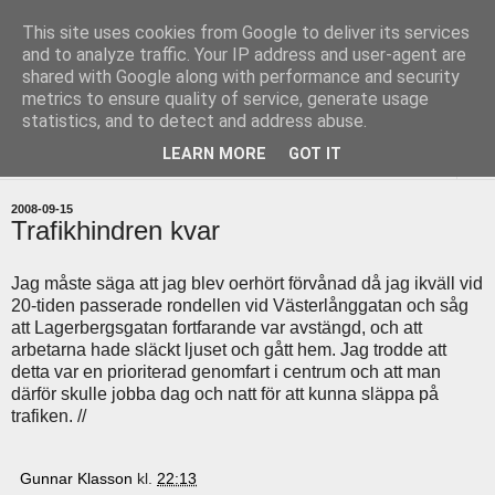
This site uses cookies from Google to deliver its services
uddevallabloggen.se
and to analyze traffic. Your IP address and user-agent are
shared with Google along with performance and security
metrics to ensure quality of service, generate usage
med stort och smått från Uddevallas horisont
statistics, and to detect and address abuse.
LEARN MORE
GOT IT
▼
2008-09-15
Trafikhindren kvar
Jag måste säga att jag blev oerhört förvånad då jag ikväll vid
20-tiden passerade rondellen vid Västerlånggatan och såg
att Lagerbergsgatan fortfarande var avstängd, och att
arbetarna hade släckt ljuset och gått hem. Jag trodde att
detta var en prioriterad genomfart i centrum och att man
därför skulle jobba dag och natt för att kunna släppa på
trafiken. //
Gunnar Klasson
kl.
22:13