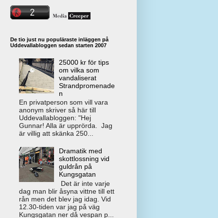
De tio just nu populäraste inläggen på
Uddevallabloggen sedan starten 2007
25000 kr för tips
om vilka som
vandaliserat
Strandpromenade
n
En privatperson som vill vara
anonym skriver så här till
Uddevallabloggen: "Hej
Gunnar! Alla är upprörda. Jag
är villig att skänka 250...
Dramatik med
skottlossning vid
guldrån på
Kungsgatan
Det är inte varje
dag man blir åsyna vittne till ett
rån men det blev jag idag. Vid
12.30-tiden var jag på väg
Kungsgatan ner då vespan p...