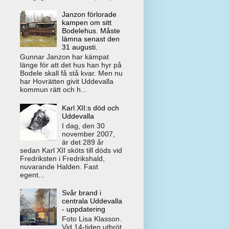
Janzon förlorade
kampen om sitt
Bodelehus. Måste
lämna senast den
31 augusti.
Gunnar Janzon har kämpat
länge för att det hus han hyr på
Bodele skall få stå kvar. Men nu
har Hovrätten givit Uddevalla
kommun rätt och h...
Karl XII:s död och
Uddevalla
I dag, den 30
november 2007,
är det 289 år
sedan Karl XII sköts till döds vid
Fredriksten i Fredrikshald,
nuvarande Halden. Fast
egent...
Svår brand i
centrala Uddevalla
- uppdatering
Foto Lisa Klasson.
Vid 14-tiden utbröt