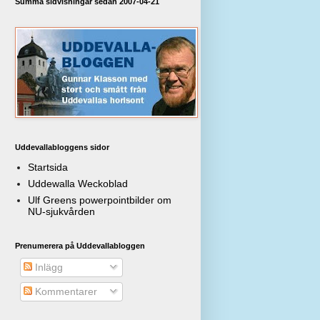
Summa sidvisningar sedan 2007-04-21
Uddevallabloggens sidor
Startsida
Uddewalla Weckoblad
Ulf Greens powerpointbilder om
NU-sjukvården
Prenumerera på Uddevallabloggen
Inlägg
Kommentarer