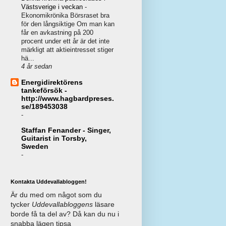
Västsverige i veckan
-
Ekonomikrönika Börsraset bra
för den långsiktige Om man kan
får en avkastning på 200
procent under ett år är det inte
märkligt att aktieintresset stiger
hä...
4 år sedan
Energidirektörens
tankeförsök -
http://www.hagbardpreses.
se/189453038
-
Staffan Fenander - Singer,
Guitarist in Torsby,
Sweden
-
Kontakta Uddevallabloggen!
Är du med om något som du
tycker
Uddevallabloggens
läsare
borde få ta del av? Då kan du nu i
snabba lägen tipsa