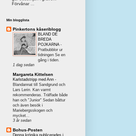
Förvånar ...
Min blogglista
Pinkertons kåseriblogg
BLAND DE
BREDA
POJKARNA
-
Pratbubblor ur
tidningen Se en
gång i tiden.
1 dag sedan
Margareta Kittelsen
Karlstadstripp med Ann
-
Blandannat till Sandgrund och
Lars Lerin. Kan varmt
rekommenderas. Träffade både
han och "Junior" Sedan båttur
och även besök i
Mariebergsskogen och
mycket...
3 år sedan
Bohus-Posten
Denna krönika publicerades i