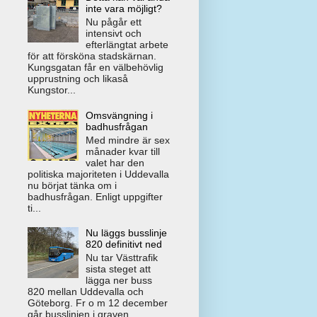
inte vara möjligt?
Nu pågår ett
intensivt och
efterlängtat arbete
för att försköna stadskärnan.
Kungsgatan får en välbehövlig
upprustning och likaså
Kungstor...
Omsvängning i
badhusfrågan
Med mindre är sex
månader kvar till
valet har den
politiska majoriteten i Uddevalla
nu börjat tänka om i
badhusfrågan. Enligt uppgifter
ti...
Nu läggs busslinje
820 definitivt ned
Nu tar Västtrafik
sista steget att
lägga ner buss
820 mellan Uddevalla och
Göteborg. Fr o m 12 december
går busslinjen i graven.