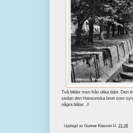
Två bilder men från olika tider. Den ö
sedan den Hansonska bron som syns p
några båtar. //
Upplagd av
Gunnar Klasson
kl.
21:28