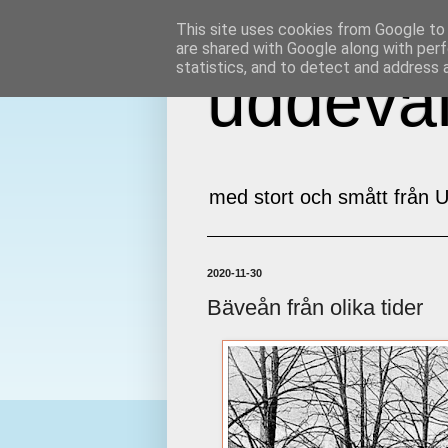
This site uses cookies from Google to d
are shared with Google along with perf
statistics, and to detect and address 
uddeval
med stort och smått från U
2020-11-30
Bäveån från olika tider