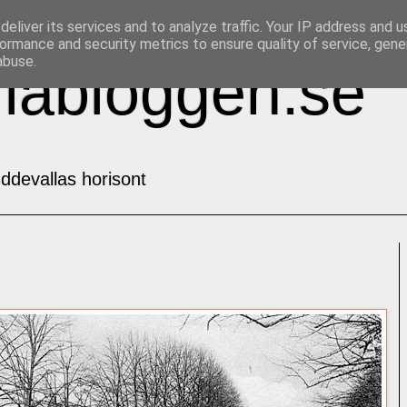
eliver its services and to analyze traffic. Your IP address and 
ormance and security metrics to ensure quality of service, gen
abuse.
labloggen.se
ddevallas horisont