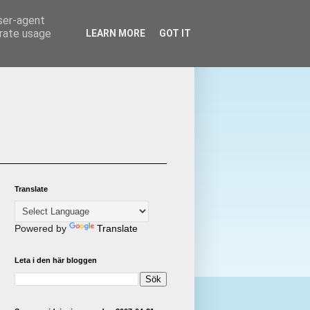
user-agent
erate usage
LEARN MORE
GOT IT
Translate
Powered by
Translate
Leta i den här bloggen