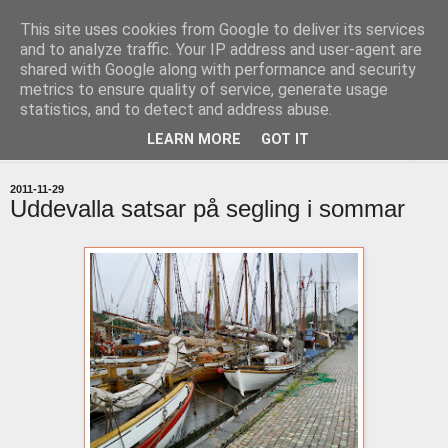
This site uses cookies from Google to deliver its services
uddevallabloggen.se
and to analyze traffic. Your IP address and user-agent are
shared with Google along with performance and security
metrics to ensure quality of service, generate usage
med stort och smått från Uddevallas horisont
statistics, and to detect and address abuse.
LEARN MORE
GOT IT
▼
2011-11-29
Uddevalla satsar på segling i sommar