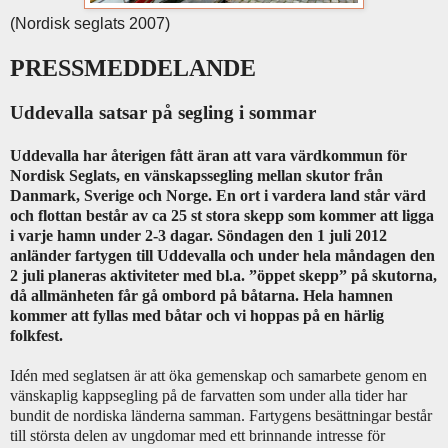
(Nordisk seglats 2007)
PRESSMEDDELANDE
Uddevalla satsar på segling i sommar
Uddevalla har återigen fått äran att vara värdkommun för
Nordisk Seglats, en vänskapssegling mellan skutor från
Danmark, Sverige och Norge. En ort i vardera land står värd
och flottan består av ca 25 st stora skepp som kommer att ligga
i varje hamn under 2-3 dagar. Söndagen den 1 juli 2012
anländer fartygen till Uddevalla och under hela måndagen den
2 juli planeras aktiviteter med bl.a. ”öppet skepp” på skutorna,
då allmänheten får gå ombord på båtarna. Hela hamnen
kommer att fyllas med båtar och vi hoppas på en härlig
folkfest.
Idén med seglatsen är att öka gemenskap och samarbete genom en
vänskaplig kappsegling på de farvatten som under alla tider har
bundit de nordiska länderna samman. Fartygens besättningar består
till största delen av ungdomar med ett brinnande intresse för