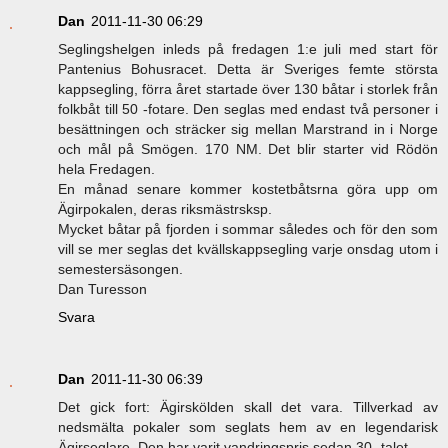
Dan
2011-11-30 06:29
Seglingshelgen inleds på fredagen 1:e juli med start för
Pantenius Bohusracet. Detta är Sveriges femte största
kappsegling, förra året startade över 130 båtar i storlek från
folkbåt till 50 -fotare. Den seglas med endast två personer i
besättningen och sträcker sig mellan Marstrand in i Norge
och mål på Smögen. 170 NM. Det blir starter vid Rödön
hela Fredagen.
En månad senare kommer kostetbåtsrna göra upp om
Ägirpokalen, deras riksmästrsksp.
Mycket båtar på fjorden i sommar således och för den som
vill se mer seglas det kvällskappsegling varje onsdag utom i
semestersäsongen.
Dan Turesson
Svara
Dan
2011-11-30 06:39
Det gick fort: Ägirskölden skall det vara. Tillverkad av
nedsmälta pokaler som seglats hem av en legendarisk
Ägirseglare. Den har varit vandringspris sedan 30 -talet.