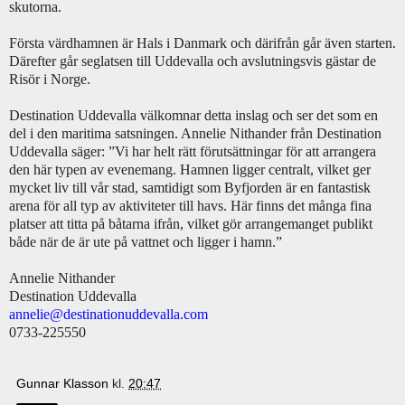
skutorna.
Första värdhamnen är Hals i Danmark och därifrån går även starten.
Därefter går seglatsen till Uddevalla och avslutningsvis gästar de
Risör i Norge.
Destination Uddevalla välkomnar detta inslag och ser det som en
del i den maritima satsningen. Annelie Nithander från Destination
Uddevalla säger: ”Vi har helt rätt förutsättningar för att arrangera
den här typen av evenemang. Hamnen ligger centralt, vilket ger
mycket liv till vår stad, samtidigt som Byfjorden är en fantastisk
arena för all typ av aktiviteter till havs. Här finns det många fina
platser att titta på båtarna ifrån, vilket gör arrangemanget publikt
både när de är ute på vattnet och ligger i hamn.”
Annelie Nithander
Destination Uddevalla
annelie@destinationuddevalla.com
0733-225550
Gunnar Klasson
kl.
20:47