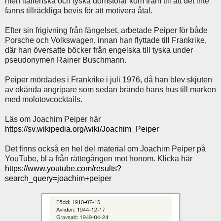
men italienska och tyska domstolar kom fram till att det inte
fanns tillräckliga bevis för att motivera åtal.
Efter sin frigivning från fängelset, arbetade Peiper för både
Porsche och Volkswagen, innan han flyttade till Frankrike,
där han översatte böcker från engelska till tyska under
pseudonymen Rainer Buschmann.
Peiper mördades i Frankrike i juli 1976, då han blev skjuten
av okända angripare som sedan brände hans hus till marken
med molotovcocktails.
Läs om Joachim Peiper här
https://sv.wikipedia.org/wiki/Joachim_Peiper
Det finns också en hel del material om Joachim Peiper på
YouTube, bl a från rättegången mot honom. Klicka här
https://www.youtube.com/results?
search_query=joachim+peiper