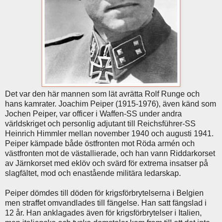
Det var den här mannen som lät avrätta Rolf Runge och
hans kamrater. Joachim Peiper (1915-1976), även känd som
Jochen Peiper, var officer i Waffen-SS under andra
världskriget och personlig adjutant till Reichsführer-SS
Heinrich Himmler mellan november 1940 och augusti 1941.
Peiper kämpade både östfronten mot Röda armén och
västfronten mot de västallierade, och han vann Riddarkorset
av Järnkorset med eklöv och svärd för extrema insatser på
slagfältet, mod och enastående militära ledarskap.
Peiper dömdes till döden för krigsförbrytelserna i Belgien
men straffet omvandlades till fängelse. Han satt fängslad i
12 år. Han anklagades även för krigsförbrytelser i Italien,