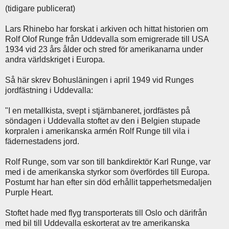
(tidigare publicerat)
Lars Rhinebo har forskat i arkiven och hittat historien om
Rolf Olof Runge från Uddevalla som emigrerade till USA
1934 vid 23 års ålder och stred för amerikanarna under
andra världskriget i Europa.
Så här skrev Bohusläningen i april 1949 vid Runges
jordfästning i Uddevalla:
"I en metallkista, svept i stjärnbaneret, jordfästes på
söndagen i Uddevalla stoftet av den i Belgien stupade
korpralen i amerikanska armén Rolf Runge till vila i
fädernestadens jord.
Rolf Runge, som var son till bankdirektör Karl Runge, var
med i de amerikanska styrkor som överfördes till Europa.
Postumt har han efter sin död erhållit tapperhetsmedaljen
Purple Heart.
Stoftet hade med flyg transporterats till Oslo och därifrån
med bil till Uddevalla eskorterat av tre amerikanska