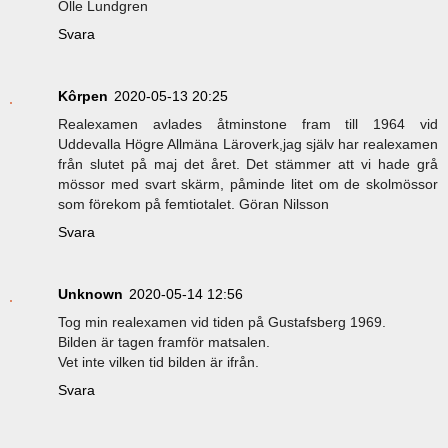
Olle Lundgren
Svara
Kôrpen
2020-05-13 20:25
Realexamen avlades åtminstone fram till 1964 vid
Uddevalla Högre Allmäna Läroverk,jag själv har realexamen
från slutet på maj det året. Det stämmer att vi hade grå
mössor med svart skärm, påminde litet om de skolmössor
som förekom på femtiotalet. Göran Nilsson
Svara
Unknown
2020-05-14 12:56
Tog min realexamen vid tiden på Gustafsberg 1969.
Bilden är tagen framför matsalen.
Vet inte vilken tid bilden är ifrån.
Svara