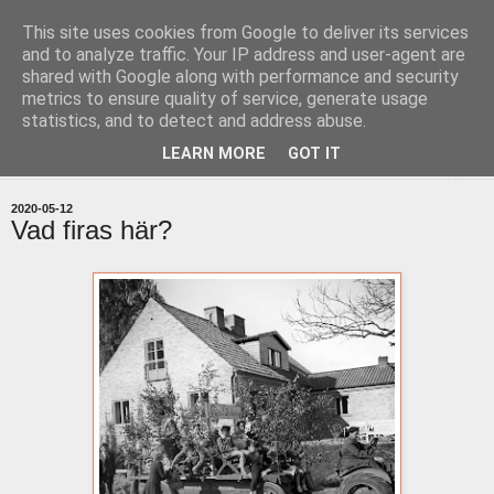
This site uses cookies from Google to deliver its services
uddevallabloggen.se
and to analyze traffic. Your IP address and user-agent are
shared with Google along with performance and security
metrics to ensure quality of service, generate usage
med stort och smått från Uddevallas horisont
statistics, and to detect and address abuse.
LEARN MORE
GOT IT
▼
2020-05-12
Vad firas här?