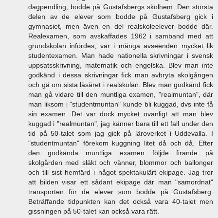
dagpendling, bodde på Gustafsbergs skolhem. Den största
delen av de elever som bodde på Gustafsberg gick i
gymnasiet, men även en del realskoleelever bodde där.
Realexamen, som avskaffades 1962 i samband med att
grundskolan infördes, var i många avseenden mycket lik
studentexamen. Man hade nationella skrivningar i svensk
uppsatsskrivning, matematik och engelska. Blev man inte
godkänd i dessa skrivningar fick man avbryta skolgången
och gå om sista läsåret i realskolan. Blev man godkänd fick
man gå vidare till den muntliga examen, "realmuntan", där
man liksom i "studentmuntan" kunde bli kuggad, dvs inte få
sin examen. Det var dock mycket ovanligt att man blev
kuggad i "realmuntan", jag känner bara till ett fall under den
tid på 50-talet som jag gick på läroverket i Uddevalla. I
"studentmuntan" förekom kuggning litet då och då. Efter
den godkända muntliga examen följde firande på
skolgården med släkt och vänner, blommor och ballonger
och till sist hemfärd i något spektakulärt ekipage. Jag tror
att bilden visar ett sådant ekipage där man "samordnat"
transporten för de elever som bodde på Gustafsberg.
Beträffande tidpunkten kan det också vara 40-talet men
gissningen på 50-talet kan också vara rätt.