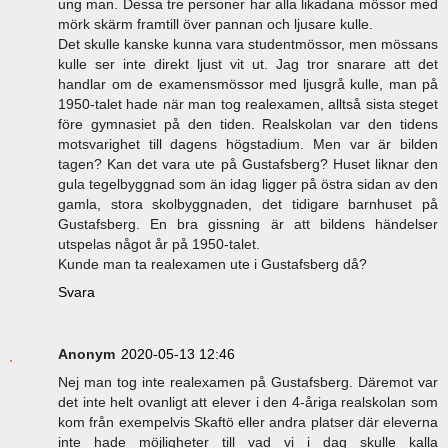
ung man. Dessa tre personer har alla likadana mössor med
mörk skärm framtill över pannan och ljusare kulle.
Det skulle kanske kunna vara studentmössor, men mössans
kulle ser inte direkt ljust vit ut. Jag tror snarare att det
handlar om de examensmössor med ljusgrå kulle, man på
1950-talet hade när man tog realexamen, alltså sista steget
före gymnasiet på den tiden. Realskolan var den tidens
motsvarighet till dagens högstadium. Men var är bilden
tagen? Kan det vara ute på Gustafsberg? Huset liknar den
gula tegelbyggnad som än idag ligger på östra sidan av den
gamla, stora skolbyggnaden, det tidigare barnhuset på
Gustafsberg. En bra gissning är att bildens händelser
utspelas något år på 1950-talet.
Kunde man ta realexamen ute i Gustafsberg då?
Svara
Anonym
2020-05-13 12:46
Nej man tog inte realexamen på Gustafsberg. Däremot var
det inte helt ovanligt att elever i den 4-åriga realskolan som
kom från exempelvis Skaftö eller andra platser där eleverna
inte hade möjligheter till vad vi i dag skulle kalla