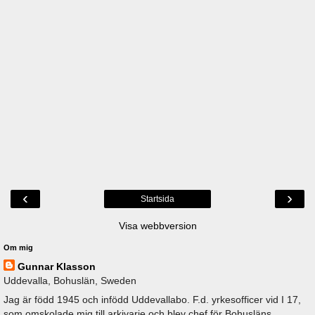
‹
›
Startsida
Visa webbversion
Om mig
Gunnar Klasson
Uddevalla, Bohuslän, Sweden
Jag är född 1945 och infödd Uddevallabo. F.d. yrkesofficer vid I 17,
som omskolade mig till arkivarie och blev chef för Bohusläns