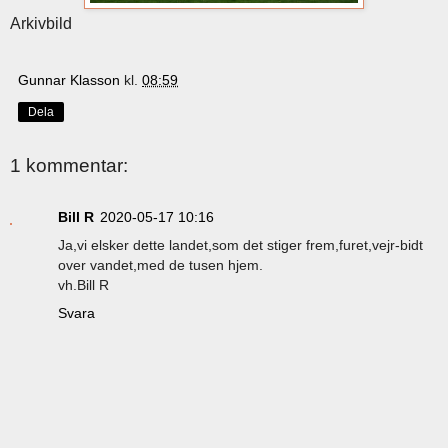
Arkivbild
Gunnar Klasson
kl.
08:59
Dela
1 kommentar:
Bill R
2020-05-17 10:16
Ja,vi elsker dette landet,som det stiger frem,furet,vejr-bidt
over vandet,med de tusen hjem.
vh.Bill R
Svara