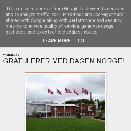
This site uses cookies from Google to deliver its services
uddevallabloggen.se
and to analyze traffic. Your IP address and user-agent are
shared with Google along with performance and security
metrics to ensure quality of service, generate usage
med stort och smått från Uddevallas horisont
statistics, and to detect and address abuse.
LEARN MORE
GOT IT
▼
2020-05-17
GRATULERER MED DAGEN NORGE!