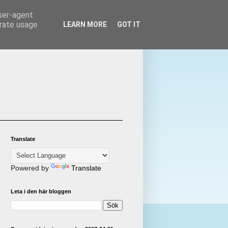
user-agent
erate usage
LEARN MORE
GOT IT
Translate
Powered by
Translate
Leta i den här bloggen