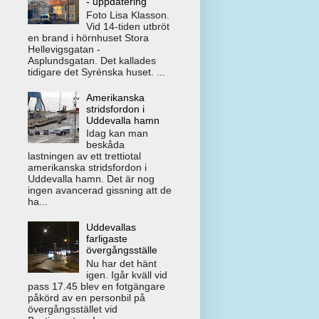
- uppdatering
Foto Lisa Klasson.
Vid 14-tiden utbröt
en brand i hörnhuset Stora
Hellevigsgatan -
Asplundsgatan. Det kallades
tidigare det Syrénska huset. ...
Amerikanska
stridsfordon i
Uddevalla hamn
Idag kan man
beskåda
lastningen av ett trettiotal
amerikanska stridsfordon i
Uddevalla hamn. Det är nog
ingen avancerad gissning att de
ha...
Uddevallas
farligaste
övergångsställe
Nu har det hänt
igen. Igår kväll vid
pass 17.45 blev en fotgängare
påkörd av en personbil på
övergångsstället vid