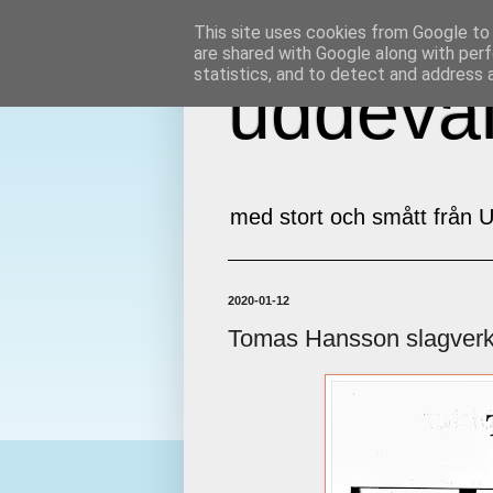
This site uses cookies from Google to d
are shared with Google along with perf
statistics, and to detect and address 
uddeval
med stort och smått från U
2020-01-12
Tomas Hansson slagver