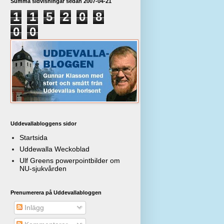
Summa sidvisningar sedan 2007-04-21
1
1
5
2
0
8
0
0
Uddevallabloggens sidor
Startsida
Uddewalla Weckoblad
Ulf Greens powerpointbilder om
NU-sjukvården
Prenumerera på Uddevallabloggen
Inlägg