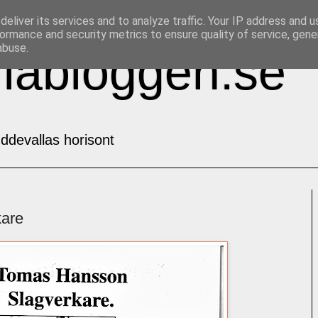
eliver its services and to analyze traffic. Your IP address and 
ormance and security metrics to ensure quality of service, gen
abuse.
labloggen.se
ddevallas horisont
kare