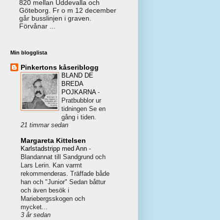
820 mellan Uddevalla och
Göteborg. Fr o m 12 december
går busslinjen i graven.
Förvånar ...
Min blogglista
Pinkertons kåseriblogg
BLAND DE
BREDA
POJKARNA
-
Pratbubblor ur
tidningen Se en
gång i tiden.
21 timmar sedan
Margareta Kittelsen
Karlstadstripp med Ann
-
Blandannat till Sandgrund och
Lars Lerin. Kan varmt
rekommenderas. Träffade både
han och "Junior" Sedan båttur
och även besök i
Mariebergsskogen och
mycket...
3 år sedan