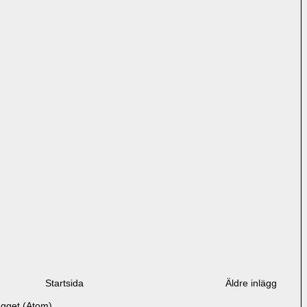
Startsida
Äldre inlägg
ägget (Atom)