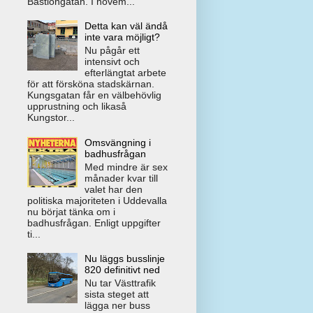
Bastiongatan. I novem...
Detta kan väl ändå
inte vara möjligt?
Nu pågår ett
intensivt och
efterlängtat arbete
för att försköna stadskärnan.
Kungsgatan får en välbehövlig
upprustning och likaså
Kungstor...
Omsvängning i
badhusfrågan
Med mindre är sex
månader kvar till
valet har den
politiska majoriteten i Uddevalla
nu börjat tänka om i
badhusfrågan. Enligt uppgifter
ti...
Nu läggs busslinje
820 definitivt ned
Nu tar Västtrafik
sista steget att
lägga ner buss