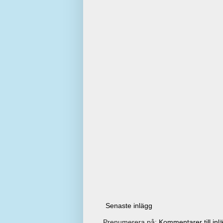
Senaste inlägg
Prenumerera på:
Kommentarer till inl