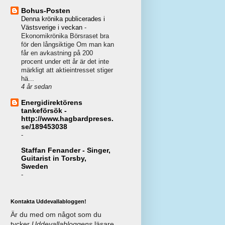
Bohus-Posten
Denna krönika publicerades i
Västsverige i veckan
-
Ekonomikrönika Börsraset bra
för den långsiktige Om man kan
får en avkastning på 200
procent under ett år är det inte
märkligt att aktieintresset stiger
hä...
4 år sedan
Energidirektörens
tankeförsök -
http://www.hagbardpreses.
se/189453038
-
Staffan Fenander - Singer,
Guitarist in Torsby,
Sweden
-
Kontakta Uddevallabloggen!
Är du med om något som du
tycker
Uddevallabloggens
läsare