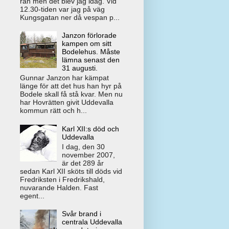
rån men det blev jag idag. Vid
12.30-tiden var jag på väg
Kungsgatan ner då vespan p...
Janzon förlorade
kampen om sitt
Bodelehus. Måste
lämna senast den
31 augusti.
Gunnar Janzon har kämpat
länge för att det hus han hyr på
Bodele skall få stå kvar. Men nu
har Hovrätten givit Uddevalla
kommun rätt och h...
Karl XII:s död och
Uddevalla
I dag, den 30
november 2007,
är det 289 år
sedan Karl XII sköts till döds vid
Fredriksten i Fredrikshald,
nuvarande Halden. Fast
egent...
Svår brand i
centrala Uddevalla