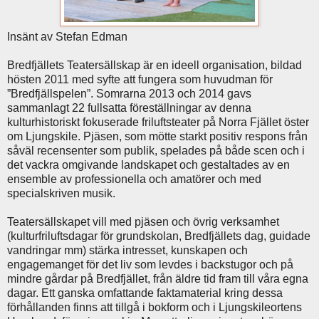
Insänt av Stefan Edman
Bredfjällets Teatersällskap är en ideell organisation, bildad
hösten 2011 med syfte att fungera som huvudman för
”Bredfjällspelen”. Somrarna 2013 och 2014 gavs
sammanlagt 22 fullsatta föreställningar av denna
kulturhistoriskt fokuserade friluftsteater på Norra Fjället öster
om Ljungskile. Pjäsen, som mötte starkt positiv respons från
såväl recensenter som publik, spelades på både scen och i
det vackra omgivande landskapet och gestaltades av en
ensemble av professionella och amatörer och med
specialskriven musik.
Teatersällskapet vill med pjäsen och övrig verksamhet
(kulturfriluftsdagar för grundskolan, Bredfjällets dag, guidade
vandringar mm) stärka intresset, kunskapen och
engagemanget för det liv som levdes i backstugor och på
mindre gårdar på Bredfjället, från äldre tid fram till våra egna
dagar. Ett ganska omfattande faktamaterial kring dessa
förhållanden finns att tillgå i bokform och i Ljungskileortens