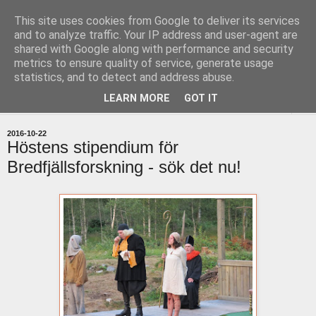
This site uses cookies from Google to deliver its services
uddevallabloggen.se
and to analyze traffic. Your IP address and user-agent are
shared with Google along with performance and security
metrics to ensure quality of service, generate usage
med stort och smått från Uddevallas horisont
statistics, and to detect and address abuse.
LEARN MORE
GOT IT
▼
2016-10-22
Höstens stipendium för
Bredfjällsforskning - sök det nu!