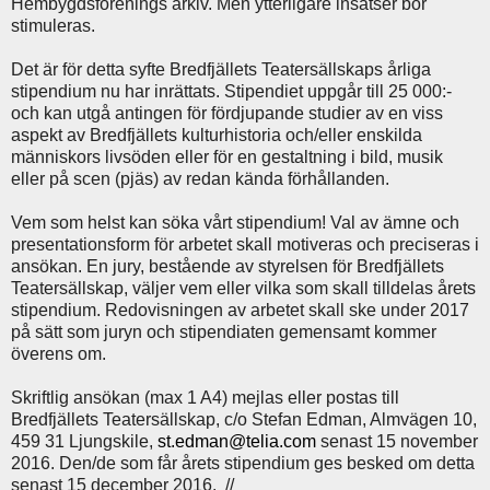
Hembygdsförenings arkiv. Men ytterligare insatser bör
stimuleras.
Det är för detta syfte Bredfjällets Teatersällskaps årliga
stipendium nu har inrättats. Stipendiet uppgår till 25 000:-
och kan utgå antingen för fördjupande studier av en viss
aspekt av Bredfjällets kulturhistoria och/eller enskilda
människors livsöden eller för en gestaltning i bild, musik
eller på scen (pjäs) av redan kända förhållanden.
Vem som helst kan söka vårt stipendium! Val av ämne och
presentationsform för arbetet skall motiveras och preciseras i
ansökan. En jury, bestående av styrelsen för Bredfjällets
Teatersällskap, väljer vem eller vilka som skall tilldelas årets
stipendium. Redovisningen av arbetet skall ske under 2017
på sätt som juryn och stipendiaten gemensamt kommer
överens om.
Skriftlig ansökan (max 1 A4) mejlas eller postas till
Bredfjällets Teatersällskap, c/o Stefan Edman, Almvägen 10,
459 31 Ljungskile,
st.edman@telia.com
senast 15 november
2016. Den/de som får årets stipendium ges besked om detta
senast 15 december 2016. //