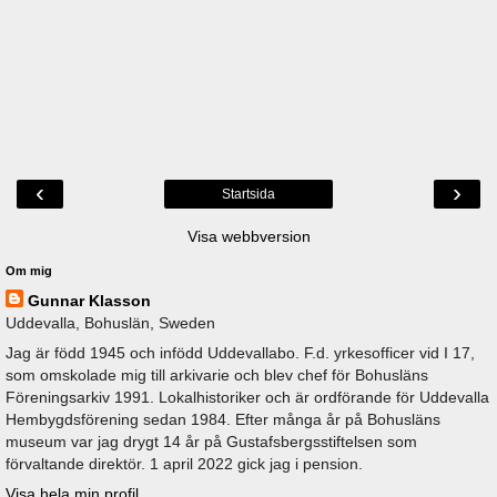
‹
›
Startsida
Visa webbversion
Om mig
Gunnar Klasson
Uddevalla, Bohuslän, Sweden
Jag är född 1945 och infödd Uddevallabo. F.d. yrkesofficer vid I 17,
som omskolade mig till arkivarie och blev chef för Bohusläns
Föreningsarkiv 1991. Lokalhistoriker och är ordförande för Uddevalla
Hembygdsförening sedan 1984. Efter många år på Bohusläns
museum var jag drygt 14 år på Gustafsbergsstiftelsen som
förvaltande direktör. 1 april 2022 gick jag i pension.
Visa hela min profil