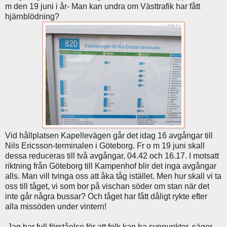
m den 19 juni i år- Man kan undra om Västtrafik har fått
hjärnblödning?
Vid hållplatsen Kapellevägen går det idag 16 avgångar till
Nils Ericsson-terminalen i Göteborg. Fr o m 19 juni skall
dessa reduceras till två avgångar, 04.42 och 16.17. I motsatt
riktning från Göteborg till Kampenhof blir det inga avgångar
alls. Man vill tvinga oss att åka tåg istället. Men hur skall vi ta
oss till tåget, vi som bor på vischan söder om stan när det
inte går några bussar? Och tåget har fått dåligt rykte efter
alla missöden under vintern!
-Jag har full förståelse för att folk kan ha synpunkter, säger