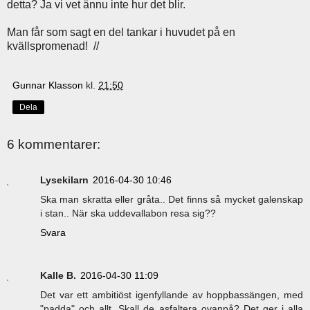
detta? Ja vi vet ännu inte hur det blir.
Man får som sagt en del tankar i huvudet på en
kvällspromenad! //
Gunnar Klasson
kl.
21:50
Dela
6 kommentarer:
Lysekilarn
2016-04-30 10:46
Ska man skratta eller gråta.. Det finns så mycket galenskap
i stan.. När ska uddevallabon resa sig??
Svara
Kalle B.
2016-04-30 11:09
Det var ett ambitiöst igenfyllande av hoppbassängen, med
"padda" och allt. Skall de asfaltera ovanpå? Det ger i alla