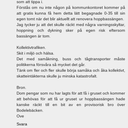
som att tippa i.
Förstås om nu inte någon på kommunkontoret kommer på
att gratis kunna få hem detta lätt begagnade 0-35 till sin
egen tomt när det blir aktuellt att renovera hoppbassängen.
Jag tycker ju att det skulle räckt med några varningsskyltar,
hoppning och dykning sker på egen risk eftersom
bassängen är tom.
Kollektivtrafiken.
Skit i miljö och hälsa.
Det med samåkning, buss och tågtransporter måste
politikerna försvåra så mycket det går.
Tänk om fler och fler skulle börja samåka och åka kollektivt,
skatteintäkterna skulle ju minska katastrofalt.
Bron.
Dom pengar som nu har lagts för att få i gruset och kommer
att behövas för att få ur gruset ur hoppbassängen hade
kanske räckt till en bit av en provisorisk bro över
Bodelebäcken.
Ove
Svara