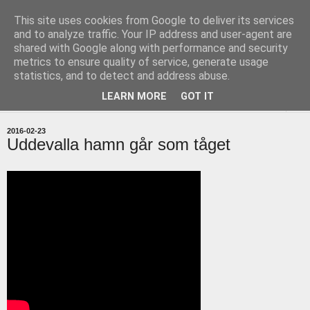
This site uses cookies from Google to deliver its services
uddevallabloggen.se
and to analyze traffic. Your IP address and user-agent are
shared with Google along with performance and security
metrics to ensure quality of service, generate usage
med stort och smått från Uddevallas horisont
statistics, and to detect and address abuse.
LEARN MORE
GOT IT
▼
2016-02-23
Uddevalla hamn går som tåget