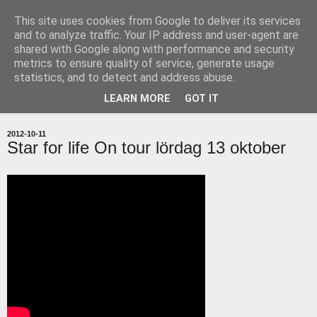
This site uses cookies from Google to deliver its services
uddevallabloggen.se
and to analyze traffic. Your IP address and user-agent are
shared with Google along with performance and security
metrics to ensure quality of service, generate usage
med stort och smått från Uddevallas horisont
statistics, and to detect and address abuse.
LEARN MORE
GOT IT
▼
2012-10-11
Star for life On tour lördag 13 oktober