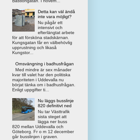
Bastiongatan. I novem...
Detta kan väl ändå
inte vara möjligt?
Nu pågår ett
intensivt och
efterlängtat arbete
för att försköna stadskärnan.
Kungsgatan får en välbehövlig
upprustning och likaså
Kungstor...
Omsvängning i badhusfrågan
Med mindre är sex månader
kvar till valet har den politiska
majoriteten i Uddevalla nu
börjat tänka om i badhusfrågan.
Enligt uppgifter ti...
Nu läggs busslinje
820 definitivt ned
Nu tar Västtrafik
sista steget att
lägga ner buss
820 mellan Uddevalla och
Göteborg. Fr o m 12 december
går busslinjen i graven.