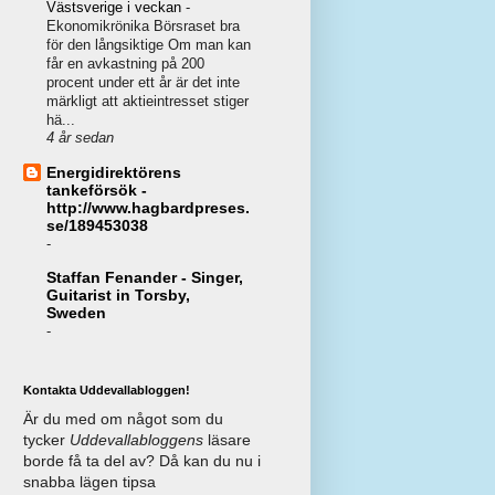
Västsverige i veckan
-
Ekonomikrönika Börsraset bra
för den långsiktige Om man kan
får en avkastning på 200
procent under ett år är det inte
märkligt att aktieintresset stiger
hä...
4 år sedan
Energidirektörens
tankeförsök -
http://www.hagbardpreses.
se/189453038
-
Staffan Fenander - Singer,
Guitarist in Torsby,
Sweden
-
Kontakta Uddevallabloggen!
Är du med om något som du
tycker
Uddevallabloggens
läsare
borde få ta del av? Då kan du nu i
snabba lägen tipsa