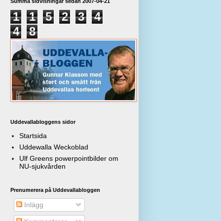
Summa sidvisningar sedan 2007-04-21
1
1
5
2
3
4
4
8
Uddevallabloggens sidor
Startsida
Uddewalla Weckoblad
Ulf Greens powerpointbilder om
NU-sjukvården
Prenumerera på Uddevallabloggen
Inlägg