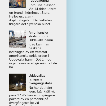
- uppdatering
Foto Lisa Klasson.
Vid 14-tiden utbröt
en brand i hörnhuset Stora
Hellevigsgatan -
Asplundsgatan. Det kallades
tidigare det Syrénska huset. ...
Amerikanska
stridsfordon i
Uddevalla hamn
Idag kan man
beskåda
lastningen av ett trettiotal
amerikanska stridsfordon i
Uddevalla hamn. Det är nog
ingen avancerad gissning att de
ha...
Uddevallas
farligaste
övergångsställe
Nu har det hänt
igen. Igår kväll vid
pass 17.45 blev en fotgängare
påkörd av en personbil på
övergångsstället vid