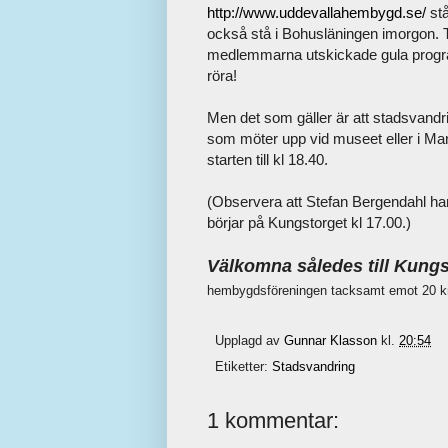
http://www.uddevallahembygd.se/
stå
också stå i Bohusläningen imorgon. Ti
medlemmarna utskickade gula program
röra!
Men det som gäller är att stadsvand
som möter upp vid museet eller i Marg
starten till kl 18.40.
(Observera att Stefan Bergendahl har
börjar på Kungstorget kl 17.00.)
Välkomna således till Kungs
hembygdsföreningen tacksamt emot 20 kr
Upplagd av
Gunnar Klasson
kl.
20:54
Etiketter:
Stadsvandring
1 kommentar: