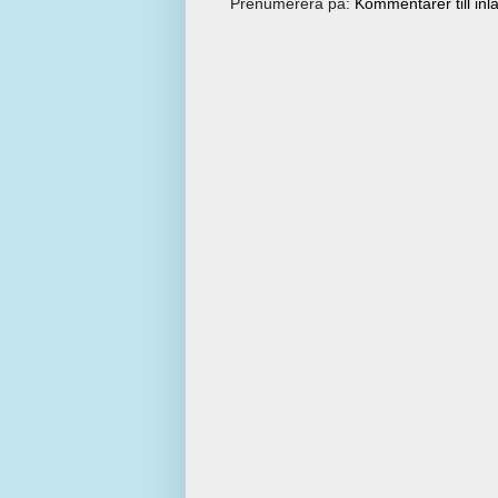
Prenumerera på:
Kommentarer till inl