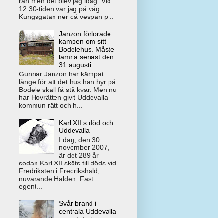
rån men det blev jag idag. Vid
12.30-tiden var jag på väg
Kungsgatan ner då vespan p...
Janzon förlorade
kampen om sitt
Bodelehus. Måste
lämna senast den
31 augusti.
Gunnar Janzon har kämpat
länge för att det hus han hyr på
Bodele skall få stå kvar. Men nu
har Hovrätten givit Uddevalla
kommun rätt och h...
Karl XII:s död och
Uddevalla
I dag, den 30
november 2007,
är det 289 år
sedan Karl XII sköts till döds vid
Fredriksten i Fredrikshald,
nuvarande Halden. Fast
egent...
Svår brand i
centrala Uddevalla