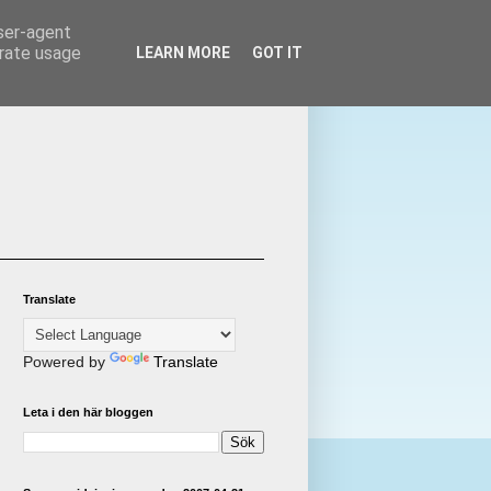
user-agent
erate usage
LEARN MORE
GOT IT
Translate
Powered by
Translate
Leta i den här bloggen