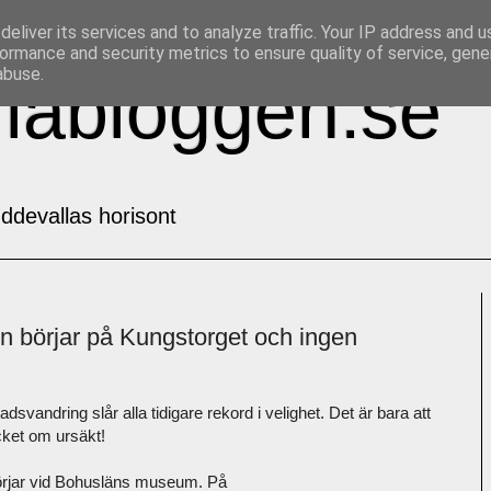
eliver its services and to analyze traffic. Your IP address and 
ormance and security metrics to ensure quality of service, gen
abuse.
labloggen.se
ddevallas horisont
n börjar på Kungstorget och ingen
andring slår alla tidigare rekord i velighet. Det är bara att
cket om ursäkt!
 börjar vid Bohusläns museum. På