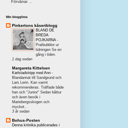
Förvånar ...
Min blogglista
Pinkertons kåseriblogg
BLAND DE
BREDA
POJKARNA
-
Pratbubblor ur
tidningen Se en
gång i tiden.
1 dag sedan
Margareta Kittelsen
Karlstadstripp med Ann
-
Blandannat till Sandgrund och
Lars Lerin. Kan varmt
rekommenderas. Träffade både
han och "Junior" Sedan båttur
och även besök i
Mariebergsskogen och
mycket...
3 år sedan
Bohus-Posten
Denna krönika publicerades i