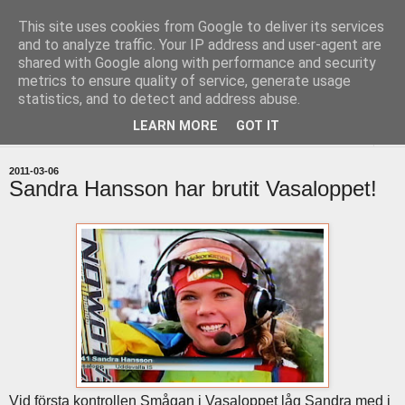
This site uses cookies from Google to deliver its services
uddevallabloggen.se
and to analyze traffic. Your IP address and user-agent are
shared with Google along with performance and security
metrics to ensure quality of service, generate usage
med stort och smått från Uddevallas horisont
statistics, and to detect and address abuse.
LEARN MORE
GOT IT
▼
2011-03-06
Sandra Hansson har brutit Vasaloppet!
Vid första kontrollen Smågan i Vasaloppet låg Sandra med i