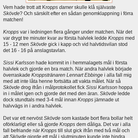
Vem hade trott att Krop
ps damer
skulle klå självaste
Skövde
? Och särskilt efter en sådan genomklappning i förra
matchen!
Kropps
var i ledningen flera gånger under matchen. När det
var drygt tre minuter kvar av första halvlek ledde
Kropps
med
15 - 12 men
Skövde
gick i kapp och vid halvtidsvilan stod
det 16 - 16 på anslagstavlan.
Sissi Karlsson
hade kommit in i hemmalagets mål i första
halvlek och gjorde en bra match. När andra halvlek började
överraskade
Kroppstränaren Lennart Ebbinge
i alla fall mig
med att inte låta henne fortsätta att vakta målet. När så
Skövde
drog ifrån i målprotokollet fick
Sissi Karlsson
hoppa
in i målet igen och gjorde det med den äran.
Skövde
ledde
dock stundtals med 3-4 mål innan
Kropps
jämnade ut
halvvägs in i andra halvlek.
Det var ett nervöst
Skövde
som kastade bort flera bollar helt
oförklarligt eller så gjorde
Kropps
dem dåliga. Det var i alla
fall befriande när
Kropps
till slut gick ifrån med två mål och
att
Skövde
gjorde ett mål i slutminuten kunde inte hindra