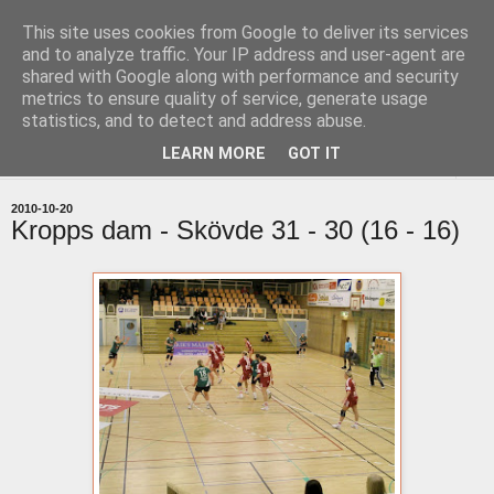
This site uses cookies from Google to deliver its services
uddevallabloggen.se
and to analyze traffic. Your IP address and user-agent are
shared with Google along with performance and security
metrics to ensure quality of service, generate usage
med stort och smått från Uddevallas horisont
statistics, and to detect and address abuse.
LEARN MORE
GOT IT
▼
2010-10-20
Kropps dam - Skövde 31 - 30 (16 - 16)