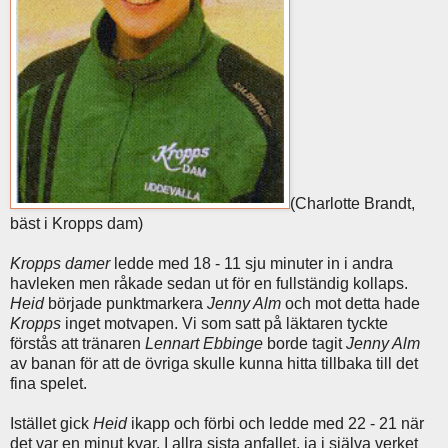
(Charlotte Brandt,
bäst i Kropps dam)
Kropps damer
ledde med 18 - 11 sju minuter in i andra
havleken men råkade sedan ut för en fullständig kollaps.
Heid
började punktmarkera
Jenny Alm
och mot detta hade
Kropps
inget motvapen. Vi som satt på läktaren tyckte
förstås att tränaren
Lennart Ebbinge
borde tagit
Jenny Alm
av banan för att de övriga skulle kunna hitta tillbaka till det
fina spelet.
Istället gick
Heid
ikapp och förbi och ledde med 22 - 21 när
det var en minut kvar. I allra sista anfallet, ja i själva verket