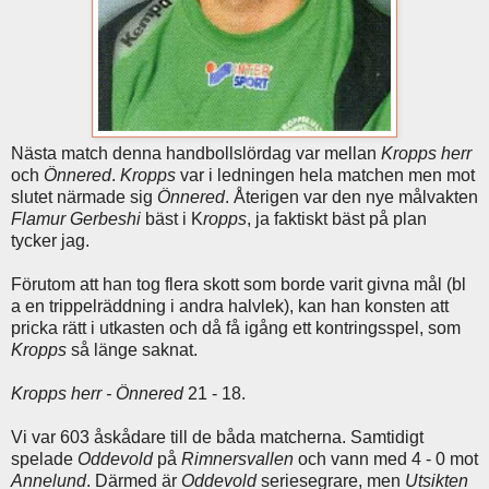
Nästa match denna handbollslördag var mellan
Kropps herr
och
Önnered
.
Kropps
var i ledningen hela matchen men mot
slutet närmade sig
Önnered
. Återigen var den nye målvakten
Flamur Gerbeshi
bäst i K
ropps
, ja faktiskt bäst på plan
tycker jag.
Förutom att han tog flera skott som borde varit givna mål (bl
a en trippelräddning i andra halvlek), kan han konsten att
pricka rätt i utkasten och då få igång ett kontringsspel, som
Kropps
så länge saknat.
Kropps herr - Önnered
21 - 18.
Vi var 603 åskådare till de båda matcherna. Samtidigt
spelade
Oddevold
på
Rimnersvallen
och vann med 4 - 0 mot
Annelund
. Därmed är
Oddevold
seriesegrare, men
Utsikten