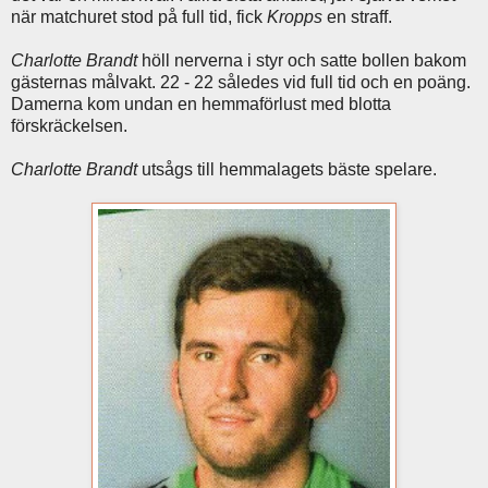
när matchuret stod på full tid, fick
Kropps
en straff.
Charlotte Brandt
höll nerverna i styr och satte bollen bakom
gästernas målvakt. 22 - 22 således vid full tid och en poäng.
Damerna kom undan en hemmaförlust med blotta
förskräckelsen.
Charlotte Brandt
utsågs till hemmalagets bäste spelare.