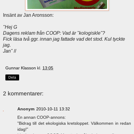
Insänt av Jan Aronsson:
"Hej G
Dagens reklam från COOP: Vad är "kologiskle"?
Fick läsa två ggr. innan jag fattade vad det stod. Kul tyckte
jag.
Jan"
//
Gunnar Klasson
kl.
13:05
Dela
2 kommentarer:
Anonym
2010-10-11 13:32
En annan COOP-annons:
"Bidrag till det ekologiska kretsloppet. Välkommen in redan
idag!"