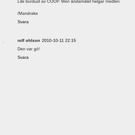
Lite burdust av COOP. Men ändamålet helgar medlen.
/Mandrake
Svara
rolf ohlson
2010-10-11 22:15
Den var gó!
Svara