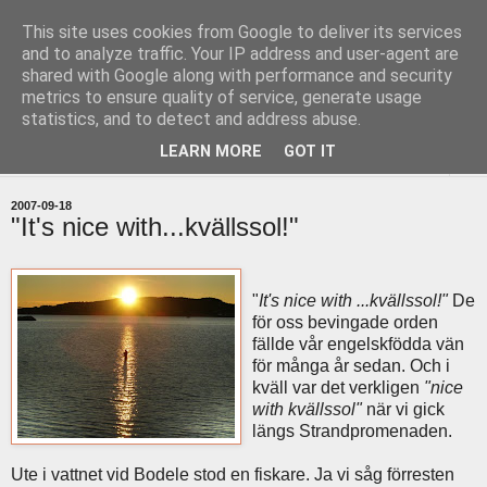
This site uses cookies from Google to deliver its services
uddevallabloggen.se
and to analyze traffic. Your IP address and user-agent are
shared with Google along with performance and security
metrics to ensure quality of service, generate usage
med stort och smått från Uddevallas horisont
statistics, and to detect and address abuse.
LEARN MORE
GOT IT
▼
2007-09-18
"It's nice with...kvällssol!"
"
It's nice with ...kvällssol!"
De
för oss bevingade orden
fällde vår engelskfödda vän
för många år sedan. Och i
kväll var det verkligen
"nice
with kvällssol"
när vi gick
längs Strandpromenaden.
Ute i vattnet vid Bodele stod en fiskare. Ja vi såg förresten