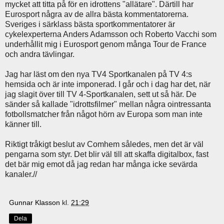
mycket att titta på för en idrottens "allätare". Därtill har
Eurosport några av de allra bästa kommentatorerna.
Sveriges i särklass bästa sportkommentatorer är
cykelexperterna Anders Adamsson och Roberto Vacchi som
underhållit mig i Eurosport genom många Tour de France
och andra tävlingar.
Jag har läst om den nya TV4 Sportkanalen på TV 4:s
hemsida och är inte imponerad. I går och i dag har det, när
jag slagit över till TV 4-Sportkanalen, sett ut så här. De
sänder så kallade "idrottsfilmer" mellan några ointressanta
fotbollsmatcher från något hörn av Europa som man inte
känner till.
Riktigt tråkigt beslut av Comhem således, men det är väl
pengarna som styr. Det blir väl till att skaffa digitalbox, fast
det bär mig emot då jag redan har många icke sevärda
kanaler.//
Gunnar Klasson
kl.
21:29
Dela