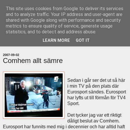
This site uses cookies from Google to deliver its services
uddevallabloggen.se
and to analyze traffic. Your IP address and user-agent are
shared with Google along with performance and security
metrics to ensure quality of service, generate usage
med stort och smått från Uddevallas horisont
statistics, and to detect and address abuse.
LEARN MORE
GOT IT
▼
2007-09-02
Comhem allt sämre
Sedan i går ser det ut så här
i min TV på den plats där
Eurosport sändes. Eurosport
har lyfts ut till förmån för TV4
Sport.
Det tycker jag var ett riktigt
dåligt beslut av Comhem.
Eurosport har funnits med mig i decennier och har alltid haft