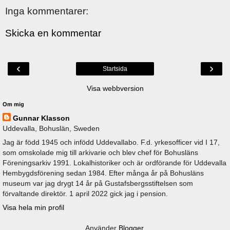
Inga kommentarer:
Skicka en kommentar
‹
›
Startsida
Visa webbversion
Om mig
Gunnar Klasson
Uddevalla, Bohuslän, Sweden
Jag är född 1945 och infödd Uddevallabo. F.d. yrkesofficer vid I 17,
som omskolade mig till arkivarie och blev chef för Bohusläns
Föreningsarkiv 1991. Lokalhistoriker och är ordförande för Uddevalla
Hembygdsförening sedan 1984. Efter många år på Bohusläns
museum var jag drygt 14 år på Gustafsbergsstiftelsen som
förvaltande direktör. 1 april 2022 gick jag i pension.
Visa hela min profil
Använder
Blogger
.