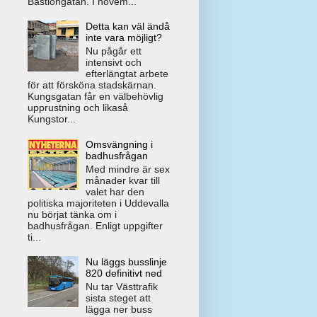
Bastiongatan. I novem...
Detta kan väl ändå
inte vara möjligt?
Nu pågår ett
intensivt och
efterlängtat arbete
för att försköna stadskärnan.
Kungsgatan får en välbehövlig
upprustning och likaså
Kungstor...
Omsvängning i
badhusfrågan
Med mindre är sex
månader kvar till
valet har den
politiska majoriteten i Uddevalla
nu börjat tänka om i
badhusfrågan. Enligt uppgifter
ti...
Nu läggs busslinje
820 definitivt ned
Nu tar Västtrafik
sista steget att
lägga ner buss