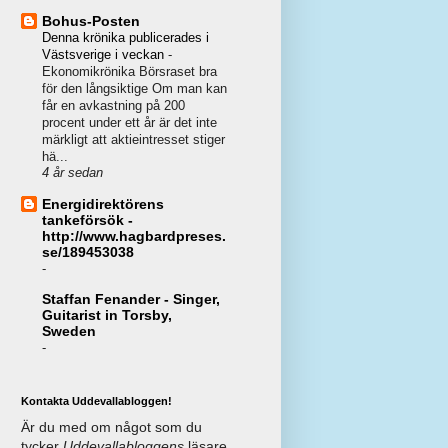
Bohus-Posten
Denna krönika publicerades i
Västsverige i veckan
-
Ekonomikrönika Börsraset bra
för den långsiktige Om man kan
får en avkastning på 200
procent under ett år är det inte
märkligt att aktieintresset stiger
hä...
4 år sedan
Energidirektörens
tankeförsök -
http://www.hagbardpreses.
se/189453038
-
Staffan Fenander - Singer,
Guitarist in Torsby,
Sweden
-
Kontakta Uddevallabloggen!
Är du med om något som du
tycker
Uddevallabloggens
läsare