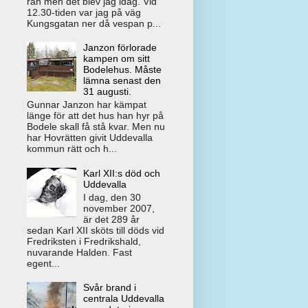
rån men det blev jag idag. Vid
12.30-tiden var jag på väg
Kungsgatan ner då vespan p...
Janzon förlorade
kampen om sitt
Bodelehus. Måste
lämna senast den
31 augusti.
Gunnar Janzon har kämpat
länge för att det hus han hyr på
Bodele skall få stå kvar. Men nu
har Hovrätten givit Uddevalla
kommun rätt och h...
Karl XII:s död och
Uddevalla
I dag, den 30
november 2007,
är det 289 år
sedan Karl XII sköts till döds vid
Fredriksten i Fredrikshald,
nuvarande Halden. Fast
egent...
Svår brand i
centrala Uddevalla