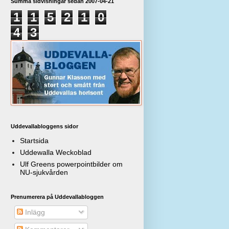
Summa sidvisningar sedan 2007-04-21
1
1
5
2
1
0
4
3
Uddevallabloggens sidor
Startsida
Uddewalla Weckoblad
Ulf Greens powerpointbilder om
NU-sjukvården
Prenumerera på Uddevallabloggen
Inlägg