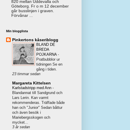
820 mellan Uddevalla och
Göteborg. Fr o m 12 december
går busslinjen i graven.
Förvånar ...
Min blogglista
Pinkertons kåseriblogg
BLAND DE
BREDA
POJKARNA
-
Pratbubblor ur
tidningen Se en
gång i tiden.
23 timmar sedan
Margareta Kittelsen
Karlstadstripp med Ann
-
Blandannat till Sandgrund och
Lars Lerin. Kan varmt
rekommenderas. Träffade både
han och "Junior" Sedan båttur
och även besök i
Mariebergsskogen och
mycket...
3 år sedan