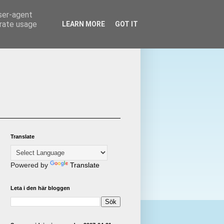
user-agent
erate usage
LEARN MORE
GOT IT
Translate
Powered by
Translate
Leta i den här bloggen