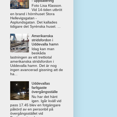
- uppdatering
Foto Lisa Klasson.
Vid 14-tiden utbröt
en brand i hörnhuset Stora
Hellevigsgatan -
Asplundsgatan. Det kallades
tidigare det Syrénska huset. ...
Amerikanska
stridsfordon i
Uddevalla hamn
Idag kan man
beskåda
lastningen av ett trettiotal
amerikanska stridsfordon i
Uddevalla hamn. Det är nog
ingen avancerad gissning att de
ha...
Uddevallas
farligaste
övergångsställe
Nu har det hänt
igen. Igår kväll vid
pass 17.45 blev en fotgängare
påkörd av en personbil på
övergångsstället vid