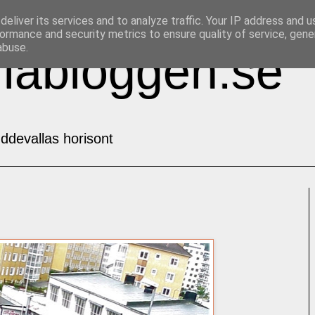
eliver its services and to analyze traffic. Your IP address and 
ormance and security metrics to ensure quality of service, gen
abuse.
labloggen.se
ddevallas horisont