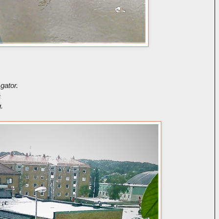
gator.
å
.