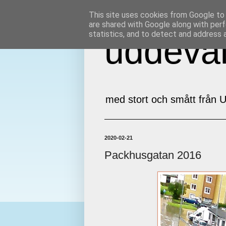
This site uses cookies from Google to d
are shared with Google along with perf
statistics, and to detect and address 
uddeval
med stort och smått från U
2020-02-21
Packhusgatan 2016