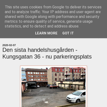
This site uses cookies from Google to deliver its services
uddevallabloggen.se
and to analyze traffic. Your IP address and user-agent are
shared with Google along with performance and security
metrics to ensure quality of service, generate usage
med stort och smått från Uddevallas horisont
statistics, and to detect and address abuse.
LEARN MORE
GOT IT
▼
2020-02-07
Den sista handelshusgården -
Kungsgatan 36 - nu parkeringsplats