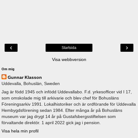
‹
›
Startsida
Visa webbversion
Om mig
Gunnar Klasson
Uddevalla, Bohuslän, Sweden
Jag är född 1945 och infödd Uddevallabo. F.d. yrkesofficer vid I 17,
som omskolade mig till arkivarie och blev chef för Bohusläns
Föreningsarkiv 1991. Lokalhistoriker och är ordförande för Uddevalla
Hembygdsförening sedan 1984. Efter många år på Bohusläns
museum var jag drygt 14 år på Gustafsbergsstiftelsen som
förvaltande direktör. 1 april 2022 gick jag i pension.
Visa hela min profil