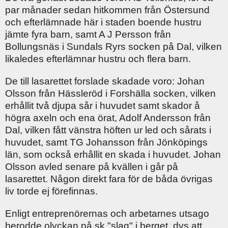
par månader sedan hitkommen från Östersund
och efterlämnade här i staden boende hustru
jämte fyra barn, samt A J Persson från
Bollungsnäs i Sundals Ryrs socken på Dal, vilken
likaledes efterlämnar hustru och flera barn.
De till lasarettet forslade skadade voro: Johan
Olsson från Hässleröd i Forshälla socken, vilken
erhållit två djupa sår i huvudet samt skador å
högra axeln och ena örat, Adolf Andersson från
Dal, vilken fått vänstra höften ur led och sårats i
huvudet, samt TG Johansson från Jönköpings
län, som också erhållit en skada i huvudet. Johan
Olsson avled senare på kvällen i går på
lasarettet. Någon direkt fara för de båda övrigas
liv torde ej förefinnas.
Enligt entreprenörernas och arbetarnes utsago
berodde olyckan på sk "slag" i berget, dvs att