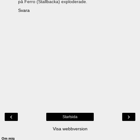
på Ferro (Stallbacka) exploderade.
Svara
‹
›
Startsida
Visa webbversion
Om mig