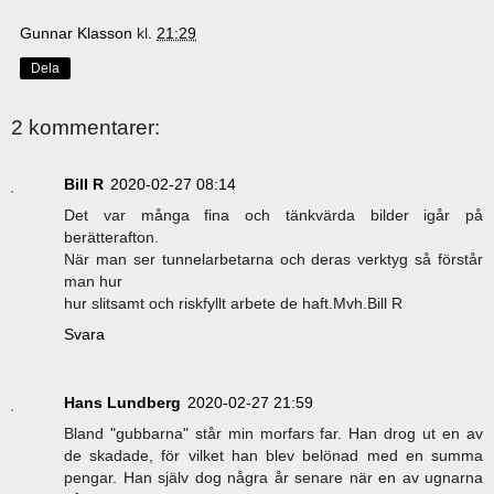
Gunnar Klasson
kl.
21:29
Dela
2 kommentarer:
Bill R
2020-02-27 08:14
Det var många fina och tänkvärda bilder igår på
berätterafton.
När man ser tunnelarbetarna och deras verktyg så förstår
man hur
hur slitsamt och riskfyllt arbete de haft.Mvh.Bill R
Svara
Hans Lundberg
2020-02-27 21:59
Bland "gubbarna" står min morfars far. Han drog ut en av
de skadade, för vilket han blev belönad med en summa
pengar. Han själv dog några år senare när en av ugnarna