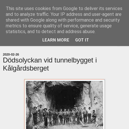
This site uses cookies from Google to deliver its services
uddevallabloggen.se
and to analyze traffic. Your IP address and user-agent are
shared with Google along with performance and security
metrics to ensure quality of service, generate usage
med stort och smått från Uddevallas horisont
statistics, and to detect and address abuse.
LEARN MORE
GOT IT
▼
2020-02-26
Dödsolyckan vid tunnelbygget i
Kålgårdsberget