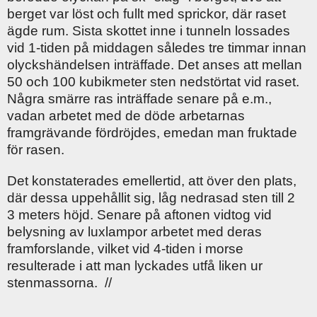
berget var löst och fullt med sprickor, där raset
ägde rum. Sista skottet inne i tunneln lossades
vid 1-tiden på middagen således tre timmar innan
olyckshändelsen inträffade. Det anses att mellan
50 och 100 kubikmeter sten nedstörtat vid raset.
Några smärre ras inträffade senare på e.m.,
vadan arbetet med de döde arbetarnas
framgrävande fördröjdes, emedan man fruktade
för rasen.
Det konstaterades emellertid, att över den plats,
där dessa uppehållit sig, låg nedrasad sten till 2
3 meters höjd. Senare på aftonen vidtog vid
belysning av luxlampor arbetet med deras
framforslande, vilket vid 4-tiden i morse
resulterade i att man lyckades utfå liken ur
stenmassorna. //