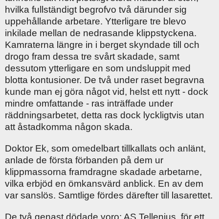
hvilka fullständigt begrofvo två därunder sig
uppehållande arbetare. Ytterligare tre blevo
inkilade mellan de nedrasande klippstyckena.
Kamraterna längre in i berget skyndade till och
drogo fram dessa tre svårt skadade, samt
dessutom ytterligare en som undsluppit med
blotta kontusioner. De två under raset begravna
kunde man ej göra något vid, helst ett nytt - dock
mindre omfattande - ras inträffade under
räddningsarbetet, detta ras dock lyckligtvis utan
att åstadkomma någon skada.
Doktor Ek, som omedelbart tillkallats och anlänt,
anlade de första förbanden på dem ur
klippmassorna framdragne skadade arbetarne,
vilka erbjöd en ömkansvärd anblick. En av dem
var sanslös. Samtlige fördes därefter till lasarettet.
De två genast dödade voro: AS Tellenius, för ett