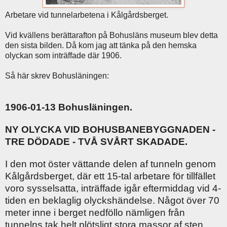
Arbetare vid tunnelarbetena i Kålgårdsberget.
Vid kvällens berättarafton på Bohusläns museum blev detta
den sista bilden. Då kom jag att tänka på den hemska
olyckan som inträffade där 1906.
Så här skrev Bohusläningen:
1906-01-13 Bohusläningen.
NY OLYCKA VID BOHUSBANEBYGGNADEN -
TRE DÖDADE - TVÅ SVÅRT SKADADE.
I den mot öster vättande delen af tunneln genom
Kålgårdsberget, där ett 15-tal arbetare för tillfället
voro sysselsatta, inträffade igår eftermiddag vid 4-
tiden en beklaglig olyckshändelse. Något över 70
meter inne i berget nedföllo nämligen från
tunnelns tak helt plötsligt stora massor af sten,